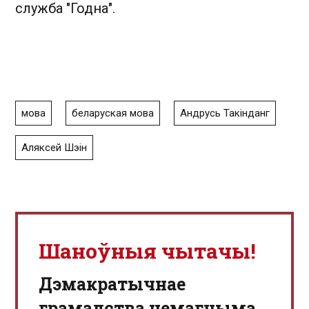
служба "Годна".
мова
беларуская мова
Андрусь Такінданг
Аляксей Шэін
Шаноўныя чытачы!
Дэмакратычнае
грамадства немагчыма