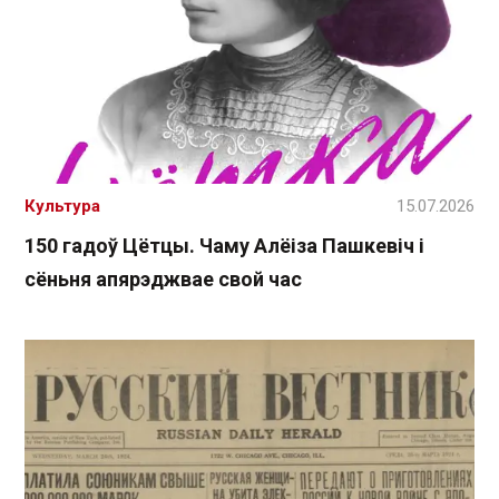
Культура
15.07.2026
150 гадоў Цётцы. Чаму Алёіза Пашкевіч і
сёньня апярэджвае свой час