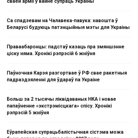
сваёй арміі ў вайне супраць Украіны
Са спадзевам на Чалавека-павука: навошта ў
Беларусі будуюць патэнцыйныя мэты для Украіны
Праваабаронцы: падстаў казаць пра змяншэнне
ціску няма. Хронікі рэпрэсій 6 жніўня
Паўночная Карэя разгортвае ў РФ свае ракетныя
падраздзяленні для ўдараў па Украіне
Больш за 2 тысячы ліквідаваных НКА і новае
папаўненне «экстрэмісцкага» спісу. Хронікі
рэпрэсій 5 жніўня
Еўрапейская супрацьбалістычная сістэма можа