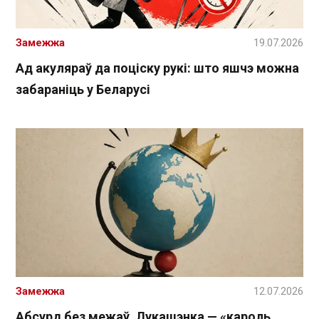
Замежжа
19.07.2026
Ад акуляраў да поціску рукі: што яшчэ можна
забараніць у Беларусі
Замежжа
12.07.2026
Абсурд без межаў. Лукашэнка — «кароль