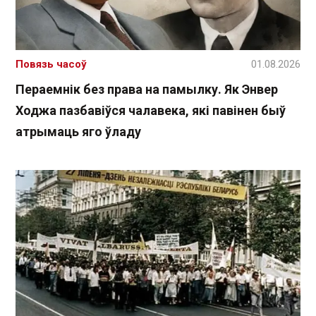
Повязь часоў
01.08.2026
Пераемнік без права на памылку. Як Энвер
Ходжа пазбавіўся чалавека, які павінен быў
атрымаць яго ўладу