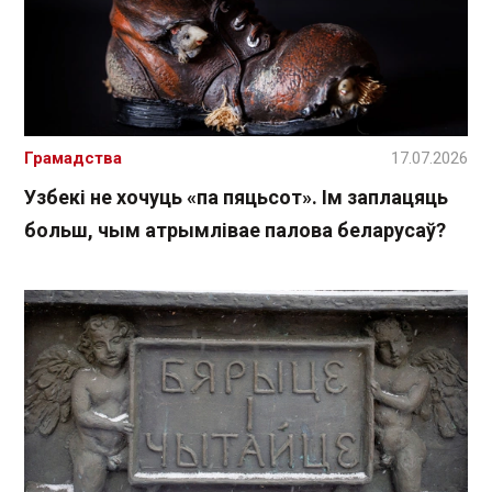
Грамадства
17.07.2026
Узбекі не хочуць «па пяцьсот». Ім заплацяць
больш, чым атрымлівае палова беларусаў?