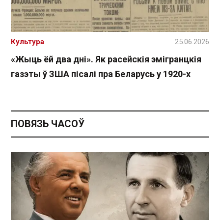
Культура
25.06.2026
«Жыць ёй два дні». Як расейскія эмігранцкія
газэты ў ЗША пісалі пра Беларусь у 1920-х
ПОВЯЗЬ ЧАСОЎ