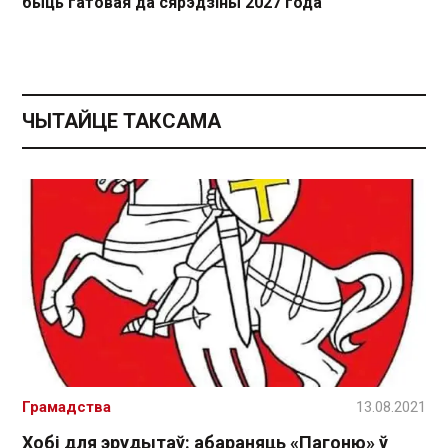
быць гатовая да сярэдзіны 2027 года
ЧЫТАЙЦЕ ТАКСАМА
Грамадства
13.08.2021
Хобі для эрудытаў: абараняць «Пагоню» ў