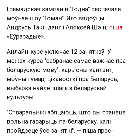
Грамадская кампанія "Годна" распачала
моўнае шоу "Гоман". Яго вядоўцы —
Андрусь Такінданг і Аляксей Шэін,
піша
«Еўрарадыё».
Анлайн-курс уключае 12 заняткаў. У
межах курса "сабранае самае важнае пра
беларускую мову": карысны кантэнт,
моўны гумар, цікавосткі пра Беларусь,
выбарка найлепшага з беларускай
культуры.
"Стваральнікі абяцаюць, што вы станеце
вольна гаварыць па-беларуску, калі
пройдзеце ўсе заняткі", — піша прэс-