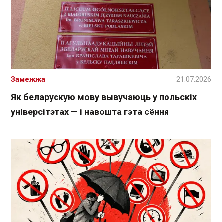
Замежжа
21.07.2026
Як беларускую мову вывучаюць у польскіх
універсітэтах — і навошта гэта сёння