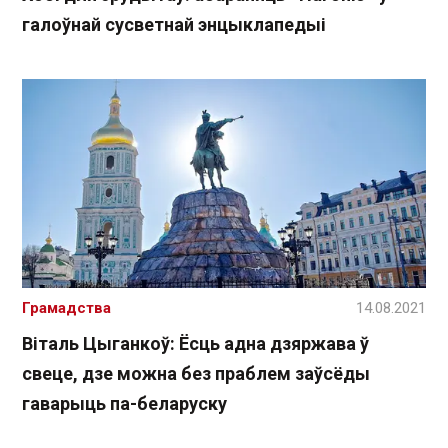
галоўнай сусветнай энцыклапедыі
Грамадства
14.08.2021
Віталь Цыганкоў: Ёсць адна дзяржава ў
свеце, дзе можна без праблем заўсёды
гаварыць па-беларуску