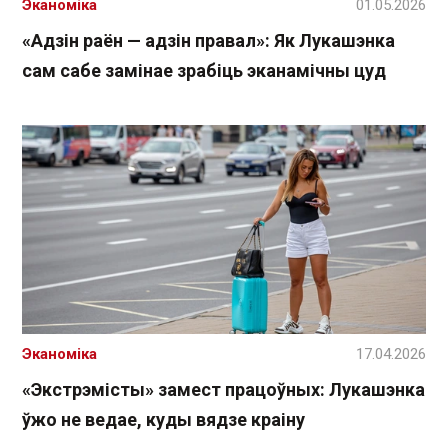
Эканоміка
01.05.2026
«Адзін раён — адзін правал»: Як Лукашэнка
сам сабе замінае зрабіць эканамічны цуд
Эканоміка
17.04.2026
«Экстрэмісты» замест працоўных: Лукашэнка
ўжо не ведае, куды вядзе краіну