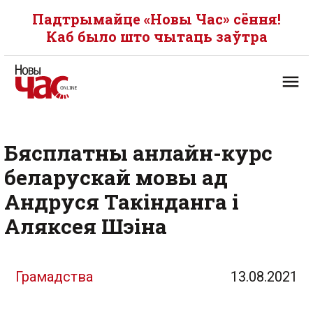
Падтрымайце «Новы Час» сёння!
Каб было што чытаць заўтра
Бясплатны анлайн-курс
беларускай мовы ад
Андруся Такінданга і
Аляксея Шэіна
Грамадства
13.08.2021