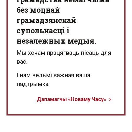
без моцнай
грамадзянскай
супольнасці і
незалежных медыя.
Мы хочам працягваць пісаць для
вас.
І нам вельмі важная ваша
падтрымка.
Дапамагчы «Новаму Часу»