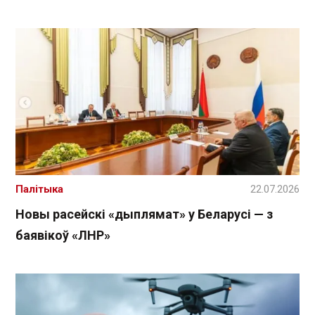
Палітыка
22.07.2026
Новы расейскі «дыплямат» у Беларусі — з
баявікоў «ЛНР»