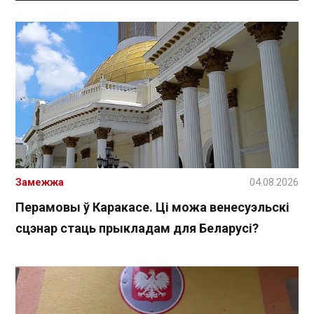
Замежжа
04.08.2026
Перамовы ў Каракасе. Ці можа венесуэльскі
сцэнар стаць прыкладам для Беларусі?