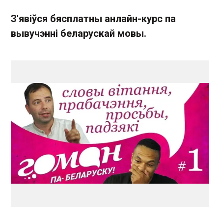
З'явіўся бясплатны анлайн-курс па
вывучэнні беларускай мовы.