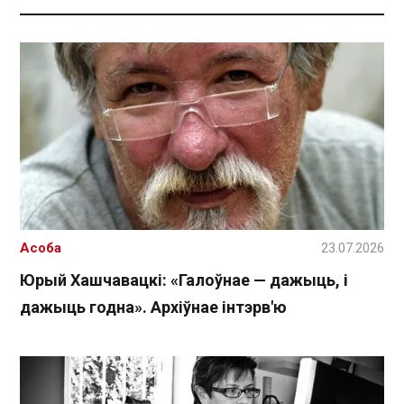
Асоба
23.07.2026
Юрый Хашчавацкі: «Галоўнае — дажыць, і
дажыць годна». Архіўнае інтэрв'ю