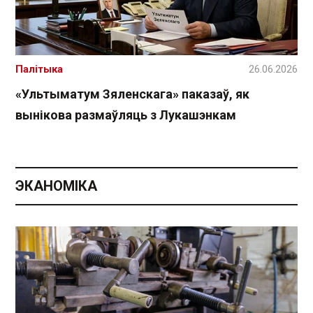
Палітыка
26.06.2026
«Ультыматум Зяленскага» паказаў, як
вынікова размаўляць з Лукашэнкам
ЭКАНОМІКА