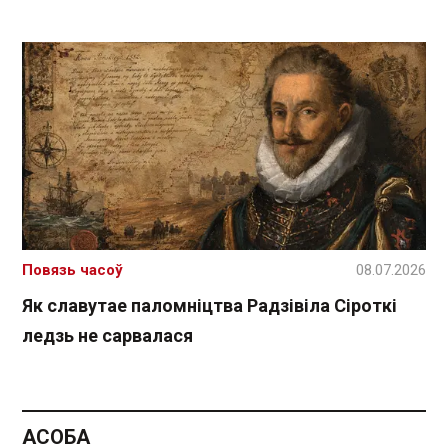
Повязь часоў
08.07.2026
Як славутае паломніцтва Радзівіла Сіроткі
ледзь не сарвалася
АСОБА