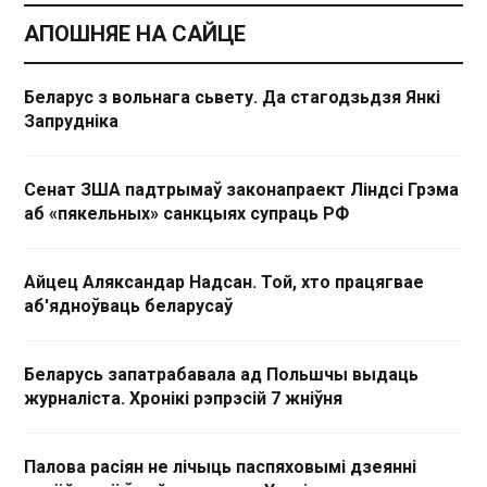
АПОШНЯЕ НА САЙЦЕ
Беларус з вольнага сьвету. Да стагодзьдзя Янкі
Запрудніка
Сенат ЗША падтрымаў законапраект Ліндсі Грэма
аб «пякельных» санкцыях супраць РФ
Айцец Аляксандар Надсан. Той, хто працягвае
аб'ядноўваць беларусаў
Беларусь запатрабавала ад Польшчы выдаць
журналіста. Хронікі рэпрэсій 7 жніўня
Палова расіян не лічыць паспяховымі дзеянні