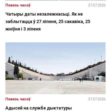
Повязь часоў
27.07.2026
Чатыры даты незалежнасьці. Як не
заблытацца ў 27 ліпеня, 25 сакавіка, 25
жніўня і 3 ліпеня
Повязь часоў
27.07.2026
Адысей на службе дыктатуры