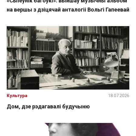
«Сьпеўнік багоўкі»: выйшаў музычны альбом
на вершы з дзіцячай анталогіі Вольгі Гапеевай
Культура
18.07.2026
Дом, дзе рэдагавалі будучыню