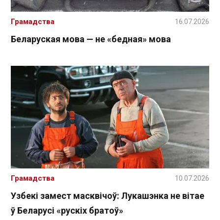
Грамадства
16.07.2026
Беларуская мова — не «бедная» мова
Грамадства
10.07.2026
Узбекі замест масквічоў: Лукашэнка не вітае
ў Беларусі «рускіх братоў»