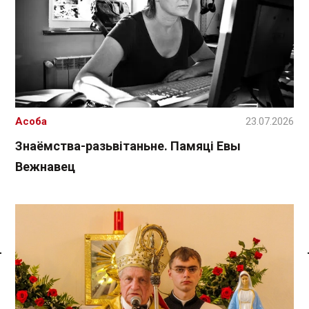
Асоба
23.07.2026
Знаёмства-разьвітаньне. Памяці Евы
Вежнавец
Спасылка без VPN