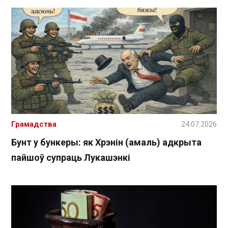
Грамадства
24.07.2026
Бунт у бункеры: як Хрэнін (амаль) адкрыта
пайшоў супраць Лукашэнкі