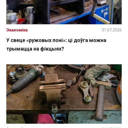
Эканоміка
31.07.2026
У свеце «ружовых поні»: ці доўга можна
трымацца на фікцыях?