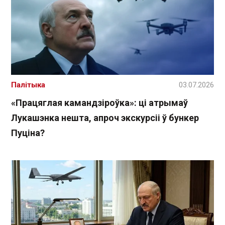
Палітыка
03.07.2026
«Працяглая камандзіроўка»: ці атрымаў
Лукашэнка нешта, апроч экскурсіі ў бункер
Пуціна?