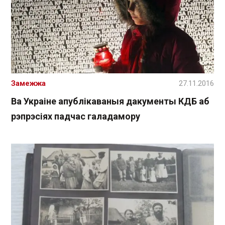
Замежжа
27.11.2016
Ва Украіне апублікаваныя дакументы КДБ аб
рэпрэсіях падчас галадамору