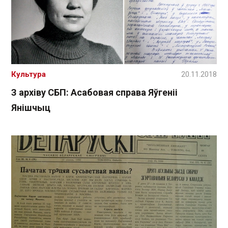
Культура
20.11.2018
З архіву СБП: Асабовая справа Яўгеніі
Янішчыц