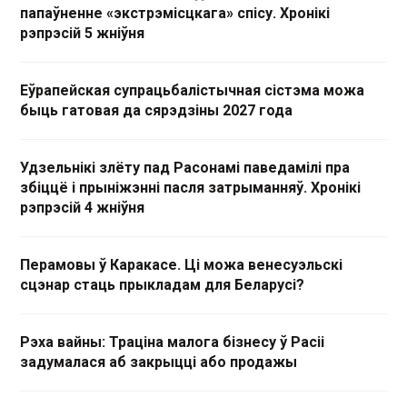
папаўненне «экстрэмісцкага» спісу. Хронікі
рэпрэсій 5 жніўня
Еўрапейская супрацьбалістычная сістэма можа
быць гатовая да сярэдзіны 2027 года
Удзельнікі злёту пад Расонамі паведамілі пра
збіццё і прыніжэнні пасля затрыманняў. Хронікі
рэпрэсій 4 жніўня
Перамовы ў Каракасе. Ці можа венесуэльскі
сцэнар стаць прыкладам для Беларусі?
Рэха вайны: Траціна малога бізнесу ў Расіі
задумалася аб закрыцці або продажы