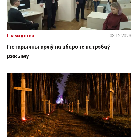
Грамадства
03.12.2023
Гістарычны архіў на абароне патрэбаў
рэжыму