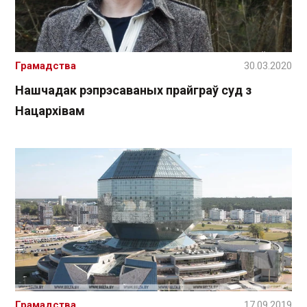
Грамадства
30.03.2020
Нашчадак рэпрэсаваных прайграў суд з
Нацархівам
Грамадства
17.09.2019