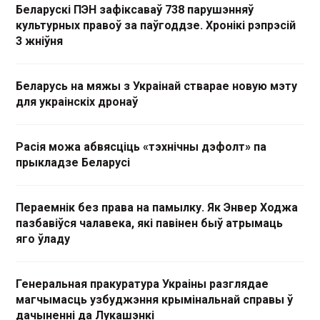
Беларускі ПЭН зафіксаваў 738 парушэнняў
культурных правоў за паўгоддзе. Хронікі рэпрэсій
3 жніўня
Беларусь на мяжы з Украінай стварае новую мэту
для украінскіх дронаў
Расія можа абвясціць «тэхнічны дэфолт» па
прыкладзе Беларусі
Пераемнік без права на памылку. Як Энвер Ходжа
пазбавіўся чалавека, які павінен быў атрымаць
яго ўладу
Генеральная пракуратура Украіны разглядае
магчымасць узбуджэння крымінальнай справы ў
дачыненні да Лукашэнкі