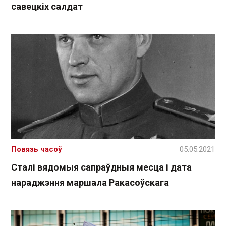
савецкіх салдат
Повязь часоў
05.05.2021
Сталі вядомыя сапраўдныя месца і дата
нараджэння маршала Ракасоўскага