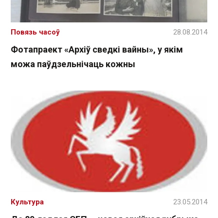
Повязь часоў
28.08.2014
Фотапраект «Архіў сведкі вайны», у якім
можа паўдзельнічаць кожны
Культура
23.05.2014