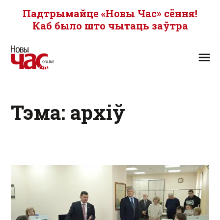
Падтрымайце «Новы Час» сёння!
Каб было што чытаць заўтра
Тэма: архіў