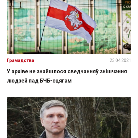
Грамадства
23.04.2021
У архіве не знайшлося сведчанняў знішчэння
людзей пад БЧБ-сцягам