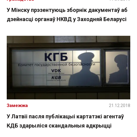
У Мінску прэзентуюць зборнік дакументаў аб
дзейнасці органаў НКВД у Заходняй Беларусі
Замежжа
21.12.2018
У Латвіі пасля публікацыі картатэкі агентаў
КДБ здарыліся скандальныя адкрыцці