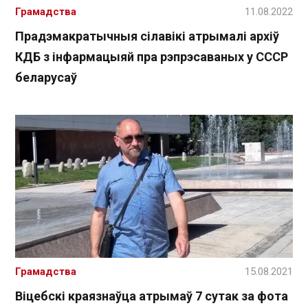
Грамадства
11.08.2022
Прадэмакратычныя сілавікі атрымалі архіў
КДБ з інфармацыяй пра рэпрэсаваных у СССР
беларусаў
Грамадства
15.08.2021
Віцебскі краязнаўца атрымаў 7 сутак за фота