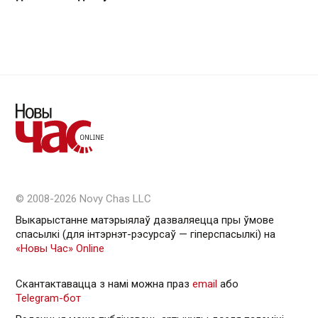
© 2008-2026 Novy Chas LLC
Выкарыстанне матэрыялаў дазваляецца пры ўмове
спасылкі (для інтэрнэт-рэсурсаў — гiперспасылкi) на
«Новы Час» Online
Скантактавацца з намі можна праз
email
або
Telegram-бот