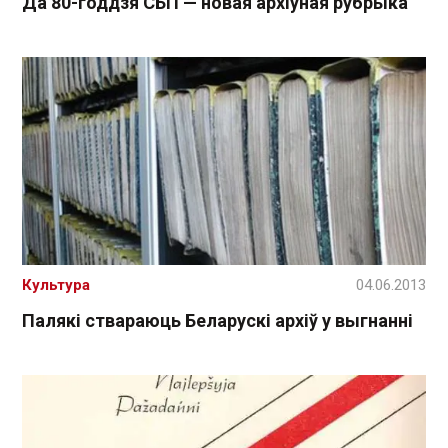
Да 80-годдзя СБП — новая архіўная рубрыка
Культура
04.06.2013
Палякі ствараюць Беларускі архіў у выгнанні