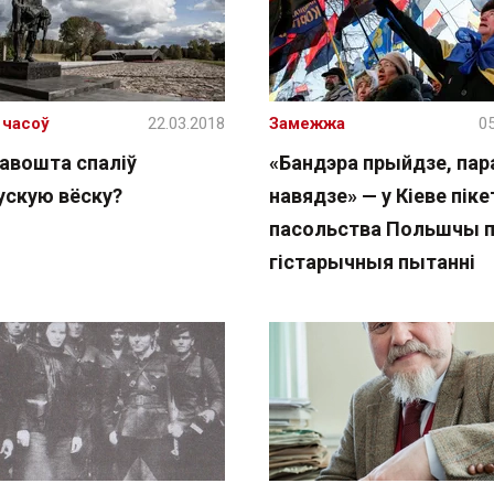
 часоў
22.03.2018
Замежжа
05
навошта спаліў
«Бандэра прыйдзе, пар
ускую вёску?
навядзе» — у Кіеве піке
пасольства Польшчы п
гістарычныя пытанні