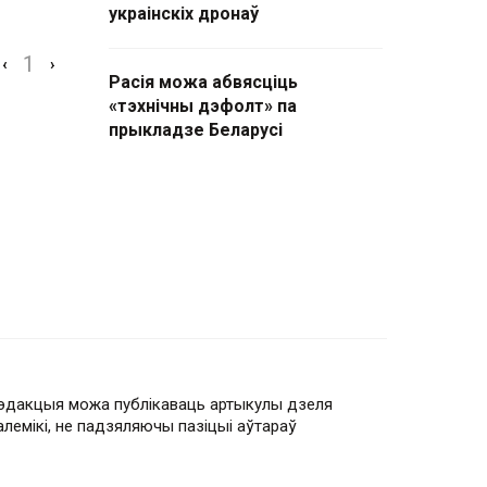
украінскіх дронаў
1
‹
›
Расія можа абвясціць
«тэхнічны дэфолт» па
прыкладзе Беларусі
эдакцыя можа публікаваць артыкулы дзеля
алемікі, не падзяляючы пазіцыі аўтараў