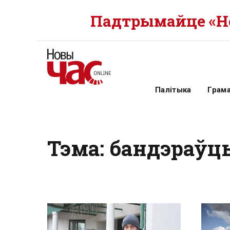
Падтрымайце «Но
Палітыка
Грам
Тэма: бандэраўц