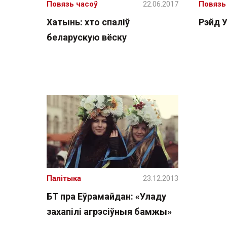
Повязь часоў
22.06.2017
Повязь
Хатынь: хто спаліў
Рэйд У
беларускую вёску
Палітыка
23.12.2013
БТ пра Еўрамайдан: «Уладу
захапілі агрэсіўныя бамжы»