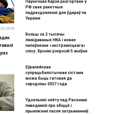
Паўночная Карэя разгортвае ў
РФ свае ракетныя
падраздзяленні для ўдараў па
Украіне
.02.2018
Больш за 2 тысячы
адак
ліквідаваных НКА і новае
тавалі
папаўненне «экстрэмісцкага»
спісу. Хронікі рэпрэсій 5 жніўня
раз
Еўрапейская
супрацьбалістычная сістэма
можа быць гатовая да
сярэдзіны 2027 года
Удзельнікі злёту пад Расонамі
паведамілі пра збіццё і
прыніжэнні пасля затрыманняў.