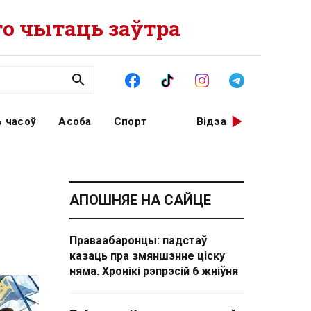
о чытаць заўтра
 часоў
Асоба
Спорт
Відэа
АПОШНЯЕ НА САЙЦЕ
Праваабаронцы: падстаў
казаць пра змяншэнне ціску
няма. Хронікі рэпрэсій 6 жніўня