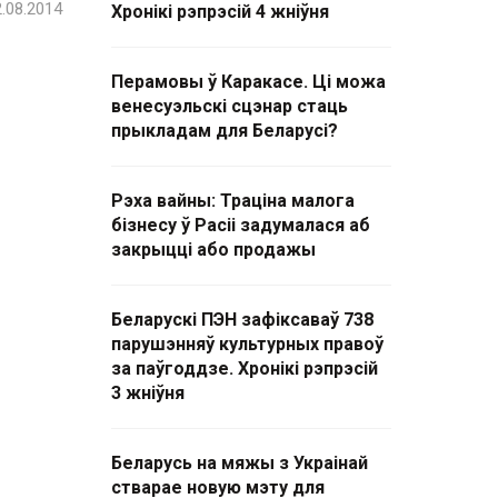
.08.2014
Хронікі рэпрэсій 4 жніўня
Перамовы ў Каракасе. Ці можа
венесуэльскі сцэнар стаць
прыкладам для Беларусі?
Рэха вайны: Траціна малога
бізнесу ў Расіі задумалася аб
закрыцці або продажы
Беларускі ПЭН зафіксаваў 738
парушэнняў культурных правоў
за паўгоддзе. Хронікі рэпрэсій
3 жніўня
Беларусь на мяжы з Украінай
стварае новую мэту для