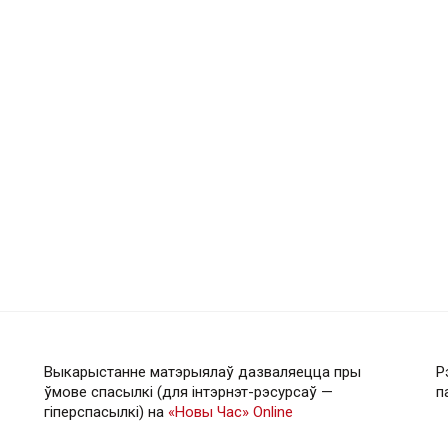
Выкарыстанне матэрыялаў дазваляецца пры
Р
ўмове спасылкі (для інтэрнэт-рэсурсаў —
п
гiперспасылкi) на
«Новы Час» Online