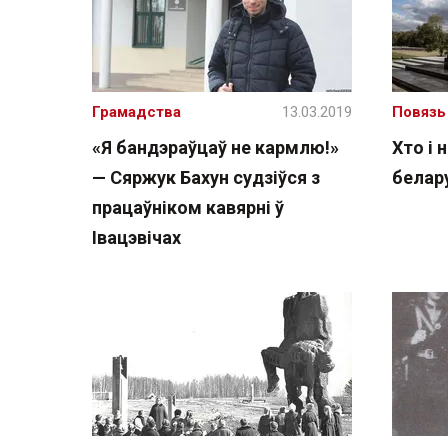
Грамадства
13.03.2019
Повязь
«Я бандэраўцаў не кармлю!»
Хто і 
— Сяржук Бахун судзіўся з
белар
працаўніком кавярні ў
Івацэвічах