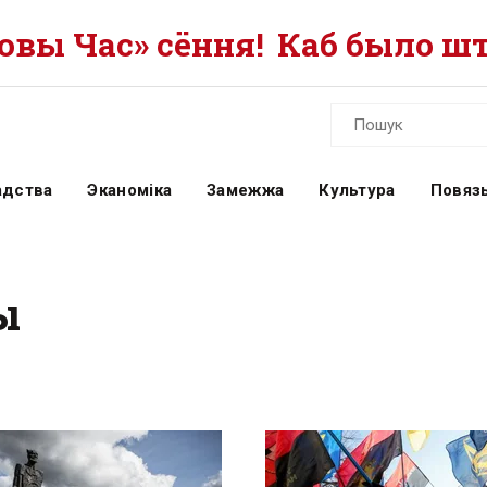
вы Час» сёння!
Каб было шт
адства
Эканоміка
Замежжа
Культура
Повязь
ы