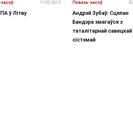
 часоў
11.02.2015
Повязь часоў
02
ПА ў Літву
Андрэй Зубаў: Сцяпан
Бандэра змагаўся з
таталітарнай савецкай
сістэмай