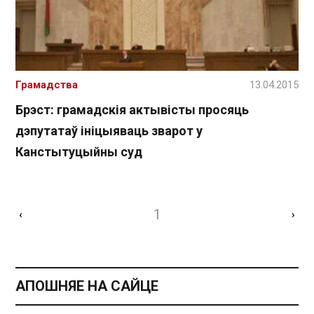
Грамадства
13.04.2015
Брэст: грамадскія актывісты просяць
дэпутатаў ініцыяваць зварот у
Канстытуцыйны суд
1
‹
›
АПОШНЯЕ НА САЙЦЕ