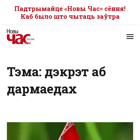
Падтрымайце «Новы Час» сёння!
Каб было што чытаць заўтра
Тэма: дэкрэт аб
дармаедах