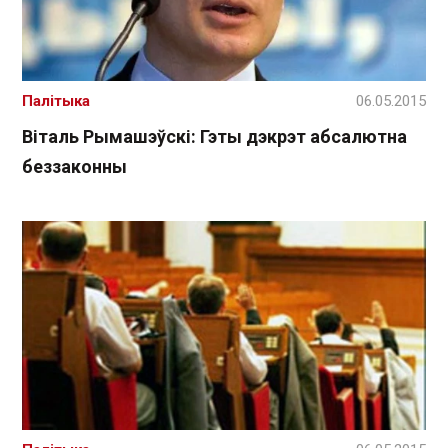
Палітыка
06.05.2015
Віталь Рымашэўскі: Гэты дэкрэт абсалютна
беззаконны