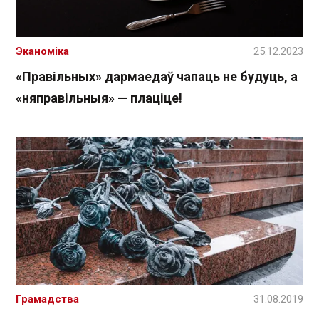
Эканоміка
25.12.2023
«Правільных» дармаедаў чапаць не будуць, а
«няправільныя» — плаціце!
Грамадства
31.08.2019