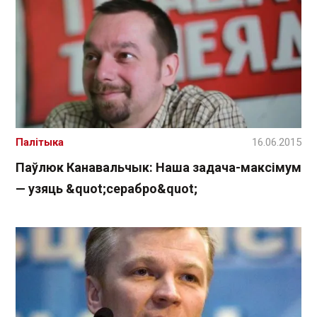
Палітыка
16.06.2015
Паўлюк Канавальчык: Наша задача-максімум
— узяць &quot;серабро&quot;