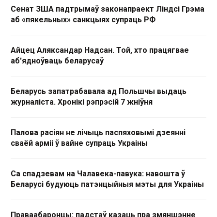
Сенат ЗША падтрымаў законапраект Ліндсі Грэма
аб «пякельных» санкцыях супраць РФ
Айцец Аляксандар Надсан. Той, хто працягвае
аб'ядноўваць беларусаў
Беларусь запатрабавала ад Польшчы выдаць
журналіста. Хронікі рэпрэсій 7 жніўня
Палова расіян не лічыць паспяховымі дзеянні
сваёй арміі ў вайне супраць Украіны
Са спадзевам на Чалавека-павука: навошта ў
Беларусі будуюць патэнцыйныя мэты для Украіны
Праваабаронцы: падстаў казаць пра змяншэнне