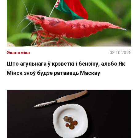
Эканоміка
03.10.2025
Што агульнага ў крэветкі і бензіну, альбо Як
Мінск зноў будзе ратаваць Маскву