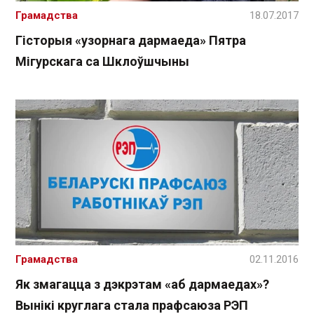
Грамадства
18.07.2017
Гісторыя «узорнага дармаеда» Пятра
Мігурскага са Шклоўшчыны
Грамадства
02.11.2016
Як змагацца з дэкрэтам «аб дармаедах»?
Вынікі круглага стала прафсаюза РЭП