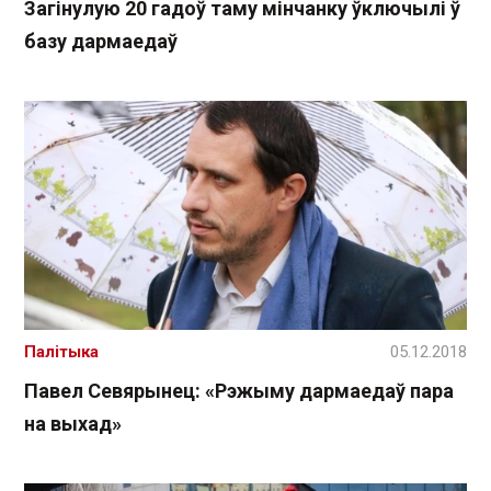
Загінулую 20 гадоў таму мінчанку ўключылі ў
базу дармаедаў
Палітыка
05.12.2018
Павел Севярынец: «Рэжыму дармаедаў пара
на выхад»