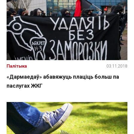
Палітыка
03.11.2018
«Дармаедаў» абавяжуць плаціць больш па
паслугах ЖКГ