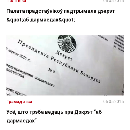
Палітыка
06.05.2015
Палата прадстаўнікоў падтрымала дэкрэт
&quot;аб дармаедах&quot;
Грамадства
06.05.2015
Усё, што трэба ведаць пра Дэкрэт “аб
дармаедах”