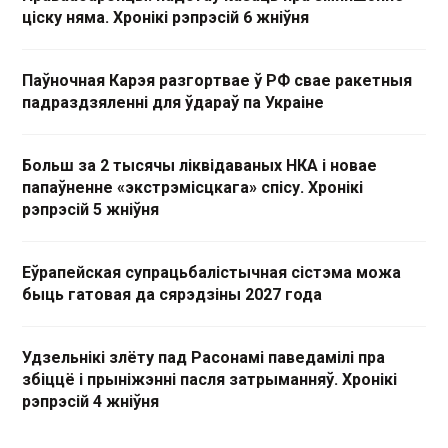
ціску няма. Хронікі рэпрэсій 6 жніўня
Паўночная Карэя разгортвае ў РФ свае ракетныя
падраздзяленні для ўдараў па Украіне
Больш за 2 тысячы ліквідаваных НКА і новае
папаўненне «экстрэмісцкага» спісу. Хронікі
рэпрэсій 5 жніўня
Еўрапейская супрацьбалістычная сістэма можа
быць гатовая да сярэдзіны 2027 года
Удзельнікі злёту пад Расонамі паведамілі пра
збіццё і прыніжэнні пасля затрыманняў. Хронікі
рэпрэсій 4 жніўня