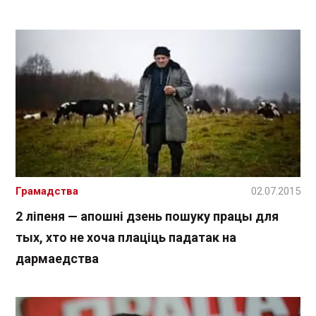
Грамадства
02.07.2015
2 ліпеня — апошні дзень пошуку працы для
тых, хто не хоча плаціць падатак на
дармаедства