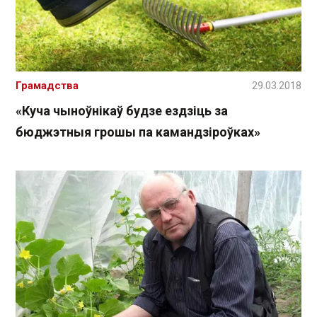
Грамадства
29.03.2018
«Куча чыноўнікаў будзе ездзіць за
бюджэтныя грошы па камандзіроўках»