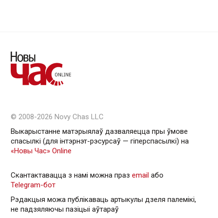
© 2008-2026 Novy Chas LLC
Выкарыстанне матэрыялаў дазваляецца пры ўмове
спасылкі (для інтэрнэт-рэсурсаў — гiперспасылкi) на
«Новы Час» Online
Скантактавацца з намі можна праз
email
або
Telegram-бот
Рэдакцыя можа публікаваць артыкулы дзеля палемікі,
не падзяляючы пазіцыі аўтараў