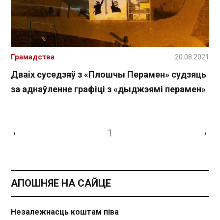
Грамадства
20.08.2021
Дваіх суседзяў з «Плошчы Перамен» судзяць
за аднаўленне графіці з «дыджэямі перамен»
1
‹
›
АПОШНЯЕ НА САЙЦЕ
Незалежнасць коштам піва