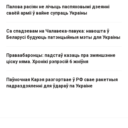
Палова расіян не лічыць паспяховымі дзеянні
сваёй арміі ў вайне супраць Украіны
Са спадзевам на Чалавека-павука: навошта ў
Беларусі будуюць патэнцыйныя мэты для Украіны
Праваабаронцы: падстаў казаць пра змяншэнне
ціску няма. Хронікі рэпрэсій 6 жніўня
Паўночная Карэя разгортвае ў РФ свае ракетныя
падраздзяленні для ўдараў па Украіне