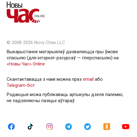
© 2008-2026 Novy Chas LLC
Выкарыстанне матэрыялаў дазваляецца пры ўмове
спасылкі (для інтэрнэт-рэсурсаў — гiперспасылкi) на
«Новы Час» Online
Скантактавацца з намі можна праз
email
або
Telegram-бот
Рэдакцыя можа публікаваць артыкулы дзеля палемікі,
не падзяляючы пазіцыі аўтараў