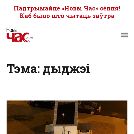
Падтрымайце «Новы Час» сёння!
Каб было што чытаць заўтра
Тэма: дыджэі