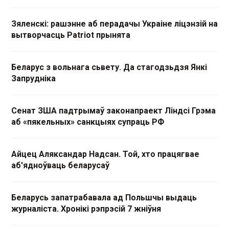
Зяленскі: рашэнне аб перадачы Украіне ліцэнзій на
вытворчасць Patriot прынята
Беларус з вольнага сьвету. Да стагодзьдзя Янкі
Запрудніка
Сенат ЗША падтрымаў законапраект Ліндсі Грэма
аб «пякельных» санкцыях супраць РФ
Айцец Аляксандар Надсан. Той, хто працягвае
аб'ядноўваць беларусаў
Беларусь запатрабавала ад Польшчы выдаць
журналіста. Хронікі рэпрэсій 7 жніўня