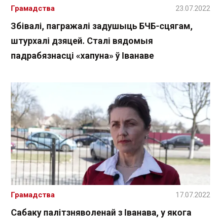
Грамадства
23.07.2022
Збівалі, пагражалі задушыць БЧБ-сцягам,
штурхалі дзяцей. Сталі вядомыя
падрабязнасці «хапуна» ў Іванаве
Грамадства
17.07.2022
Сабаку палітзняволенай з Іванава, у якога