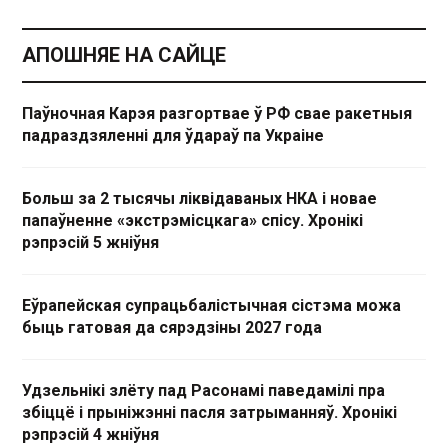
АПОШНЯЕ НА САЙЦЕ
Паўночная Карэя разгортвае ў РФ свае ракетныя
падраздзяленні для ўдараў па Украіне
Больш за 2 тысячы ліквідаваных НКА і новае
папаўненне «экстрэмісцкага» спісу. Хронікі
рэпрэсій 5 жніўня
Еўрапейская супрацьбалістычная сістэма можа
быць гатовая да сярэдзіны 2027 года
Удзельнікі злёту пад Расонамі паведамілі пра
збіццё і прыніжэнні пасля затрыманняў. Хронікі
рэпрэсій 4 жніўня