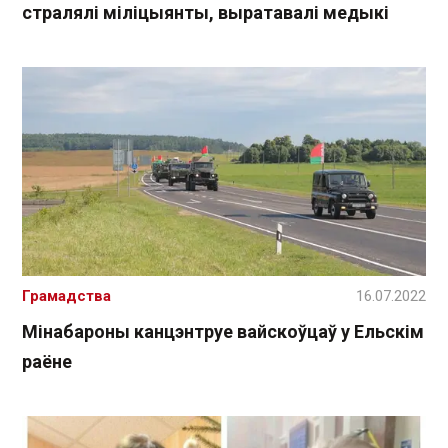
стралялі міліцыянты, выратавалі медыкі
Грамадства
16.07.2022
Мінабароны канцэнтруе вайскоўцаў у Ельскім
раёне