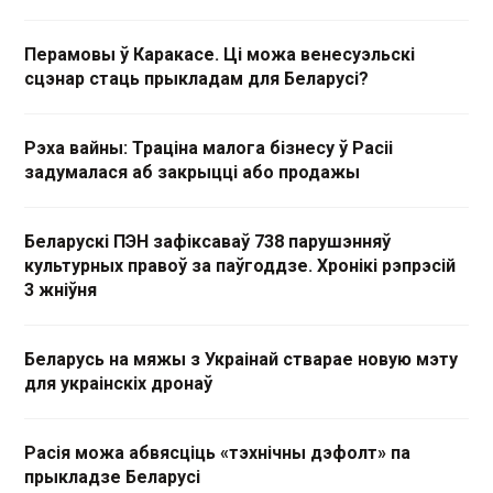
Перамовы ў Каракасе. Ці можа венесуэльскі
сцэнар стаць прыкладам для Беларусі?
Рэха вайны: Траціна малога бізнесу ў Расіі
задумалася аб закрыцці або продажы
Беларускі ПЭН зафіксаваў 738 парушэнняў
культурных правоў за паўгоддзе. Хронікі рэпрэсій
3 жніўня
Беларусь на мяжы з Украінай стварае новую мэту
для украінскіх дронаў
Расія можа абвясціць «тэхнічны дэфолт» па
прыкладзе Беларусі