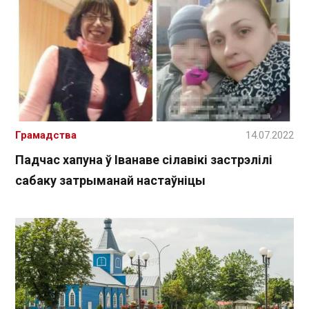
Грамадства
14.07.2022
Падчас хапуна ў Іванаве сілавікі застрэлілі
сабаку затрыманай настаўніцы