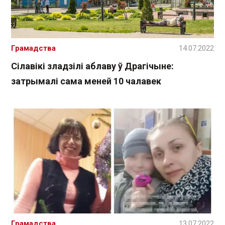
Грамадства
14.07.2022
Сілавікі зладзілі аблаву ў Драгічыне:
затрымалі сама меней 10 чалавек
Грамадства
13.07.2022