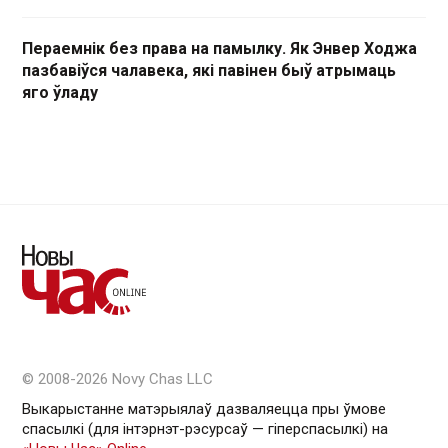
Пераемнік без права на памылку. Як Энвер Ходжа
пазбавіўся чалавека, які павінен быў атрымаць
яго ўладу
© 2008-2026 Novy Chas LLC
Выкарыстанне матэрыялаў дазваляецца пры ўмове
спасылкі (для інтэрнэт-рэсурсаў — гiперспасылкi) на