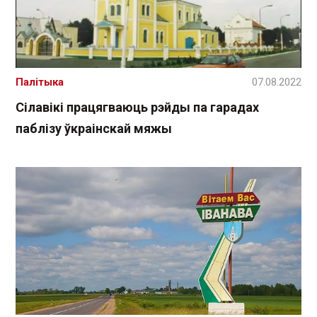
Палітыка
07.08.2022
Сілавікі працягваюць рэйды па гарадах
паблізу ўкраінскай мяжы