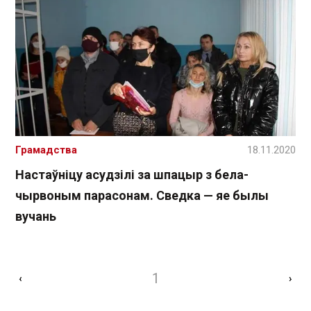
Грамадства
18.11.2020
Настаўніцу асудзілі за шпацыр з бела-
чырвоным парасонам. Сведка — яе былы
вучань
1
‹
›