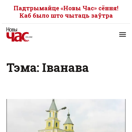
Падтрымайце «Новы Час» сёння!
Каб было што чытаць заўтра
Тэма: Іванава