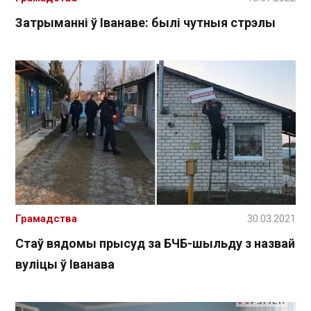
Затрыманні ў Іванаве: былі чутныя стрэлы
Грамадства
30.03.2021
Стаў вядомы прысуд за БЧБ-шыльду з назвай
вуліцы ў Іванава