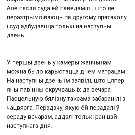
Але пасля суда ёй паведамілі, што яе
перазтрымліваюць па другому пратаколу
і суд адбудзецца толькі на наступны
дзень.
У першы дзень у камеры жанчынам
можна было карыстацца днём матрацамі.
На наступны дзень ім заявілі, што цяпер
яны павінны скручваць іх да вечара.
Пасцельную бялізну таксама забаранілі з
чацвярга. Перадачу, якую ёй перадалі ў
сераду вечарам, аддалі толькі раніцай
наступнага дня.