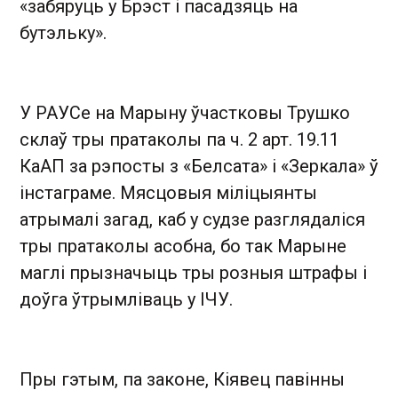
«забяруць у Брэст і пасадзяць на
бутэльку».
У РАУСе на Марыну ўчастковы Трушко
склаў тры пратаколы па ч. 2 арт. 19.11
КаАП за рэпосты з «Белсата» і «Зеркала» ў
інстаграме. Мясцовыя міліцыянты
атрымалі загад, каб у судзе разглядаліся
тры пратаколы асобна, бо так Марыне
маглі прызначыць тры розныя штрафы і
доўга ўтрымліваць у ІЧУ.
Пры гэтым, па законе, Кіявец павінны