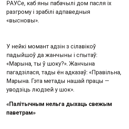
РАУСе, каб яны пабачылі дом пасля іх
разгрому і зрабілі адпаведныя
«высновы».
У нейкі момант адзін з сілавікоў
падыйшоў да жанчыны і спытаў:
«Марына, ты ў шоку?». Жанчына
пагадзілася, тады ён адказаў: «Правільна,
Марына. Гэта метады нашай працы —
уводзіць людзей у шок».
«Палітычным нельга дыхаць свежым
паветрам»