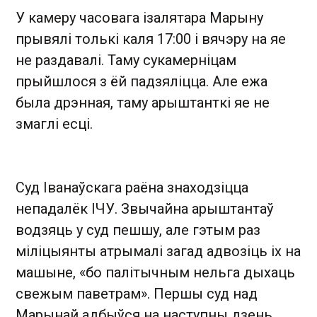
У камеру часовага ізалятара Марыну
прывялі толькі каля 17:00 і вячэру на яе
не раздавалі. Таму сукамерніцам
прыйшлося з ёй падзяліцца. Але ежа
была дрэнная, таму арыштанткі яе не
змаглі есці.
Суд Іванаўскага раёна знаходзіцца
непадалёк ІЧУ. Звычайна арыштантаў
водзяць у суд пешшу, але гэтым раз
міліцыянты атрымалі загад адвозіць іх на
машыне, «бо палітычным нельга дыхаць
свежым паветрам». Першы суд над
Марынай адбыўся на наступны дзень.