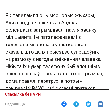
Як паведамляюць мясцовыя жыхары,
Аляксандра Юшкевіча і Андрэя
Беленькага затрымлівалі пасля званку
міліцыянта. Ім патэлефанавалі з
тэлефона мясцовага ўчастковага і
сказалі, што да іх прыездзе супрацоўнік
на размову з нагоды знікнення чалавека.
Нібыта іх нумар тэлефону быў апошнім у
спісе выклікаў. Пасля гэтага іх затрымалі,
дома правялі ператрус, а потрым
прывезлі ў РАУС, каб скласці пратакол.
Спасылка без VPN
Паведамляецца, што Юшкевіча
затрымалі на рынку і везлі дадому для