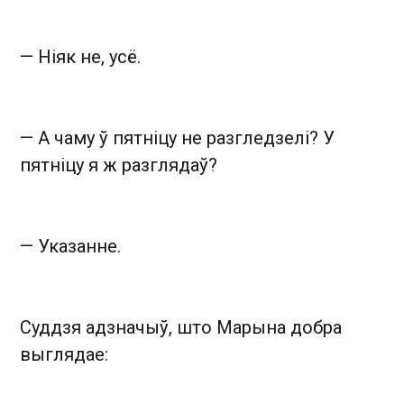
— Ніяк не, усё.
— А чаму ў пятніцу не разгледзелі? У
пятніцу я ж разглядаў?
— Указанне.
Суддзя адзначыў, што Марына добра
выглядае: