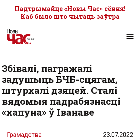
Падтрымайце «Новы Час» сёння!
Каб было што чытаць заўтра
Збівалі, пагражалі
задушыць БЧБ-сцягам,
штурхалі дзяцей. Сталі
вядомыя падрабязнасці
«хапуна» ў Іванаве
Грамадства
23.07.2022