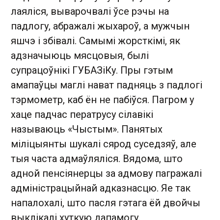
лаяліся, выварочвалі ўсе рэчы на
падлогу, абражалі жыхароў, а мужчын
яшчэ і збівалі. Самымі жорсткімі, як
адзначыюць мясцовыя, былі
супрацоўнікі ГУБАЗіКу. Пры гэтым
амапаўцы маглі нават падняць з падлогі
тэрмометр, каб ён не пабіўся. Пагром у
хаце падчас ператрусу сілавікі
называюць «Чыстым». Панятых
міліцыянты шукалі сярод суседзяў, але
тыя часта адмаўляліся. Вядома, што
адной пенсіянерцы за адмову пагражалі
адміністрацыйнай адказнасцю. Яе так
напалохалі, што пасля гэтага ёй двойчы
выклікалі хуткую дапамогу.