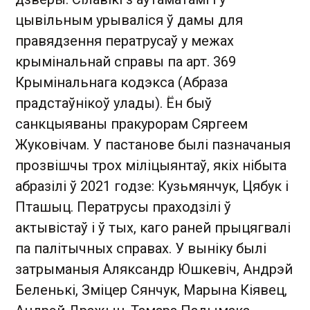
цывільным урываліся ў дамы для
правядзення ператрусаў у межах
крымінальнай справы па арт. 369
Крымінальнага кодэкса (Абраза
прадстаўнікоў улады). Ён быў
санкцыяваны пракурорам Сяргеем
Жуковічам. У пастанове былі пазначаныя
прозвішчы трох міліцыянтаў, якіх нібыта
абразілі ў 2021 годзе: Кузьмянчук, Цябук і
Пташыц. Ператрусы праходзілі ў
актывістаў і ў тых, каго раней прыцягвалі
па палітычных справах. У выніку былі
затрыманыя Аляксандр Юшкевіч, Андрэй
Беленькі, Зміцер Сянчук, Марына Кіявец,