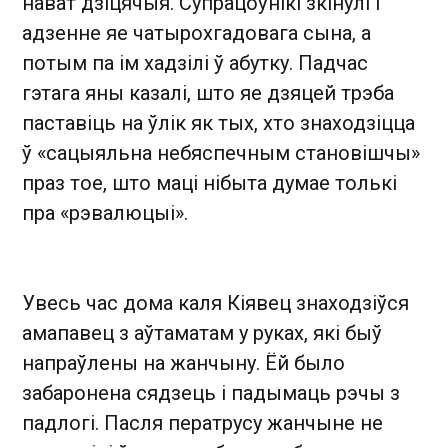
нават дзіцячыя. Супрацоўнікі зкінулі і
адзенне яе чатырохгадовага сына, а
потым па ім хадзілі ў абутку. Падчас
гэтага яны казалі, што яе дзяцей трэба
паставіць на ўлік як тых, хто знаходзіцца
ў «сацыяльна небяспечным становішчы»
праз тое, што маці нібыта думае толькі
пра «рэвалюцыі».
Увесь час дома каля Кіявец знаходзіўся
амапавец з аўтаматам у руках, які быў
напраўлены на жанчыну. Ёй было
забаронена сядзець і падымаць рэчы з
падлогі. Пасля ператрусу жанчыне не