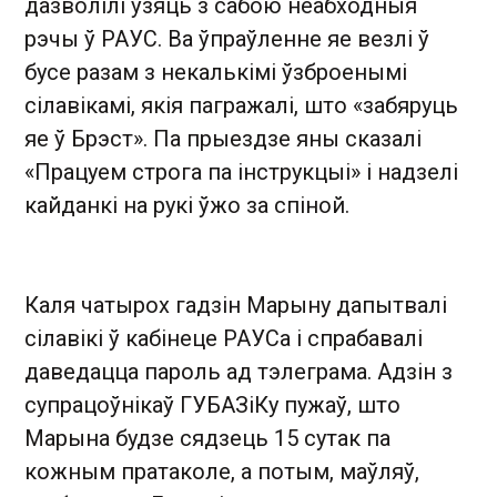
дазволілі ўзяць з сабою неабходныя
рэчы ў РАУС. Ва ўпраўленне яе везлі ў
бусе разам з некалькімі ўзброенымі
сілавікамі, якія пагражалі, што «забяруць
яе ў Брэст». Па прыездзе яны сказалі
«Працуем строга па інструкцыі» і надзелі
кайданкі на рукі ўжо за спіной.
Каля чатырох гадзін Марыну дапытвалі
сілавікі ў кабінеце РАУСа і спрабавалі
даведацца пароль ад тэлеграма. Адзін з
супрацоўнікаў ГУБАЗіКу пужаў, што
Марына будзе сядзець 15 сутак па
кожным пратаколе, а потым, маўляў,