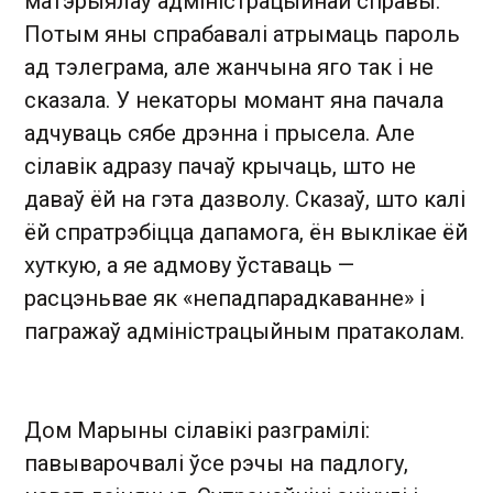
матэрыялаў адміністрацыйнай справы.
Потым яны спрабавалі атрымаць пароль
ад тэлеграма, але жанчына яго так і не
сказала. У некаторы момант яна пачала
адчуваць сябе дрэнна і прысела. Але
сілавік адразу пачаў крычаць, што не
даваў ёй на гэта дазволу. Сказаў, што калі
ёй спратрэбіцца дапамога, ён выклікае ёй
хуткую, а яе адмову ўставаць —
расцэньвае як «непадпарадкаванне» і
пагражаў адміністрацыйным пратаколам.
Дом Марыны сілавікі разграмілі:
павыварочвалі ўсе рэчы на падлогу,