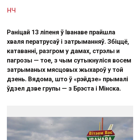
НЧ
Раніцай 13 ліпеня ў Іванаве прайшла
хваля ператрусаў і затрыманняў. Збіццё,
катаванні, разгром у дамах, стрэлы и
пагрозы — тое, з чым сутыкнуліся восем
затрыманых мясцовых жыхароў у той
дзень. Вядома, што ў «рэйдзе» прымалі
ўдзел дзве групы — з Брэста і Мінска.