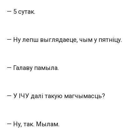
— 5 сутак.
— Ну лепш выглядаеце, чым у пятніцу.
— Галаву памыла.
— У ІЧУ далі такую магчымасць?
— Ну, так. Мылам.