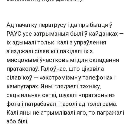
Ад пачатку ператрусу і да прыбыцця ў
РАУС усе затрыманыя былі ў кайданках —
іх здымалі толькі калі з упраўлення
з’язджалі сілавікі і пакідалі іх з
мясцовымі ўчастковымі для складання
пратаколаў. Галоўнае, што цікавіла
сілавікоў — «экстрэмізм» у тэлефонах і
кампутарах. Яны глядзелі тэхніку,
сацыяльная сеткі, шукалі «пратэсныя»
фота і патрабавалі паролі ад тэлеграма.
Калі яны не атрымлівалі яго, то пагражалі
або білі.