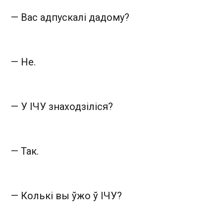
— Вас адпускалі дадому?
— Не.
— У ІЧУ знаходзіліся?
— Так.
— Колькі вы ўжо ў ІЧУ?