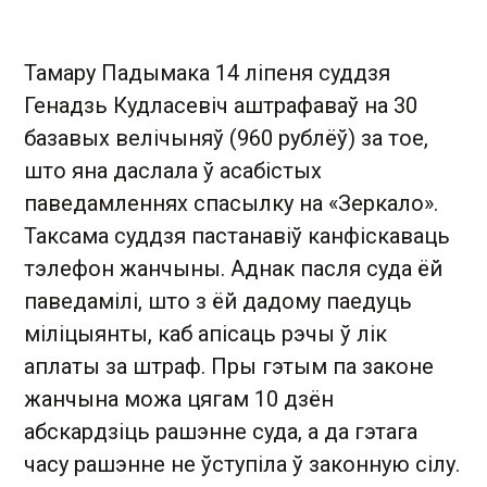
Тамару Падымака 14 ліпеня суддзя
Генадзь Кудласевіч аштрафаваў на 30
базавых велічыняў (960 рублёў) за тое,
што яна даслала ў асабістых
паведамленнях спасылку на «Зеркало».
Таксама суддзя пастанавіў канфіскаваць
тэлефон жанчыны. Аднак пасля суда ёй
паведамілі, што з ёй дадому паедуць
міліцыянты, каб апісаць рэчы ў лік
аплаты за штраф. Пры гэтым па законе
жанчына можа цягам 10 дзён
абскардзіць рашэнне суда, а да гэтага
часу рашэнне не ўступіла ў законную сілу.