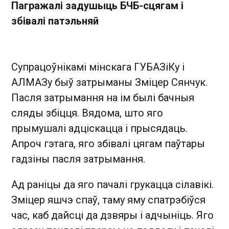
Пагражалі задушыць БЧБ-сцягам і
збівалі патэльняй
Супрацоўнікамі мінскага ГУБАЗіКу і
АЛМАЗу быў затрыманы Зміцер Сянчук.
Пасля затрымання на ім былі бачныя
сляды збіцця. Вядома, што яго
прымушалі адціскацца і прысядаць.
Апроч гэтага, яго збівалі цягам паўтары
гадзіны пасля затрымання.
Ад раніцы да яго пачалі грукацца сілавікі.
Зміцер яшчэ спаў, таму яму спатрэбіўся
час, каб дайсці да дзвяры і адчыніць. Яго