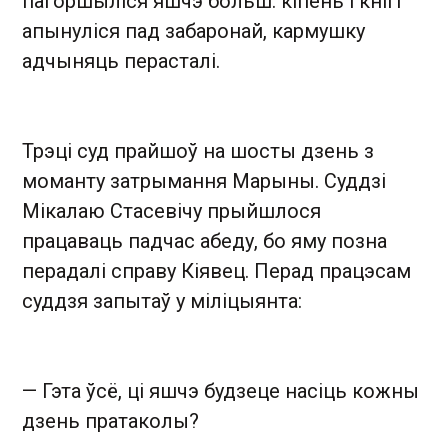
пагоршыліся яшчэ больш: кіпень і кнігі
апынуліся пад забаронай, кармушку
адчыняць перасталі.
Трэці суд прайшоў на шосты дзень з
моманту затрымання Марыны. Суддзі
Мікалаю Стасевічу прыйшлося
працаваць падчас абеду, бо яму позна
перадалі справу Кіявец. Перад працэсам
суддзя запытаў у міліцыянта:
— Гэта ўсё, ці яшчэ будзеце насіць кожны
дзень пратаколы?