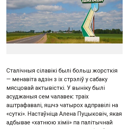
Сталічныя сілавікі былі больш жорсткія
— менавіта адзін з іх стрэліў у сабаку
мясцовай актывісткі. У выніку былі
асуджаныя сем чалавек: траіх
аштрафавалі, яшчэ чатырох адправілі на
«суткі». Настаўніца Алена Пуцыковіч, якая
адбывае «хатнюю хіміі» па палітычнай