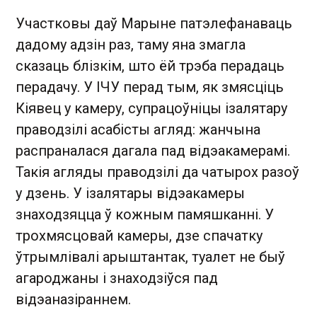
Участковы даў Марыне патэлефанаваць
дадому адзін раз, таму яна змагла
сказаць блізкім, што ёй трэба перадаць
перадачу. У ІЧУ перад тым, як змясціць
Кіявец у камеру, супрацоўніцы ізалятару
праводзілі асабісты агляд: жанчына
распраналася дагала пад відэакамерамі.
Такія агляды праводзілі да чатырох разоў
у дзень. У ізалятары відэакамеры
знаходзяцца ў кожным памяшканні. У
трохмясцовай камеры, дзе спачатку
ўтрымлівалі арыштантак, туалет не быў
агароджаны і знаходзіўся пад
відэаназіраннем.