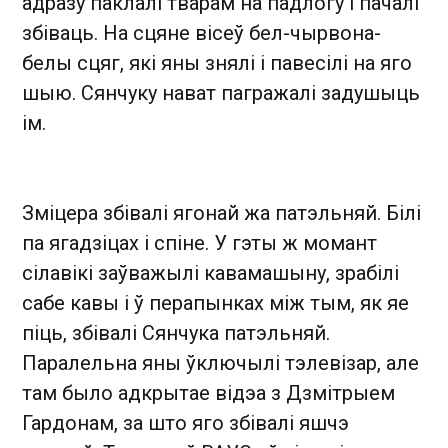
адразу паклалі тварам на падлогу і пачалі
збіваць. На сцяне вісеў бел-чырвона-
белы сцяг, які яны знялі і павесілі на яго
шыю. Сянчуку нават пагражалі задушыць
ім.
Зміцера збівалі ягонай жа патэльняй. Білі
па ягадзіцах і спіне. У гэты ж момант
сілавікі заўважылі кавамашыну, зрабілі
сабе кавы і ў перапынках між тым, як яе
піць, збівалі Сянчука патэльняй.
Паралельна яны ўключылі тэлевізар, але
там было адкрытае відэа з Дзмітрыем
Гардонам, за што яго збівалі яшчэ