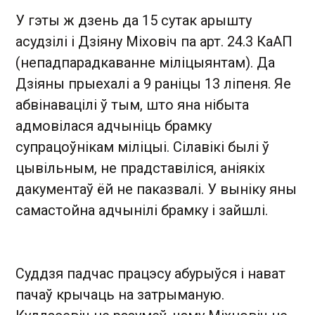
У гэты ж дзень да 15 сутак арышту
асудзілі і Дзіяну Міховіч па арт. 24.3 КаАП
(непадпарадкаванне міліцыянтам). Да
Дзіяны прыехалі а 9 раніцы 13 ліпеня. Яе
абвінавацілі ў тым, што яна нібыта
адмовілася адчыніць брамку
супрацоўнікам міліцыі. Сілавікі былі ў
цывільным, не прадставіліся, аніякіх
дакументаў ёй не паказвалі. У выніку яны
самастойна адчынілі брамку і зайшлі.
Суддзя падчас працэсу абурыўся і нават
пачаў крычаць на затрыманую.