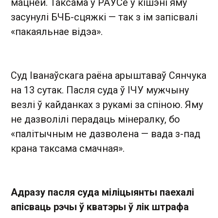
мацней. Таксама ў РАУСе ў кішэні яму
засунулі БЧБ-сцяжкі — так з ім запісвалі
«пакаяльнае відэа».
Суд Іванаўскага раёна арыштаваў Сянчука
на 13 сутак. Пасля суда ў ІЧУ мужчыну
везлі ў кайданках з рукамі за спіною. Яму
не дазволілі перадаць мінералку, бо
«палітычным не дазволена — вада з-пад
крана таксама смачная».
Адразу пасля суда міліцыянты паехалі
апісваць рэчы ў кватэры ў лік штрафа