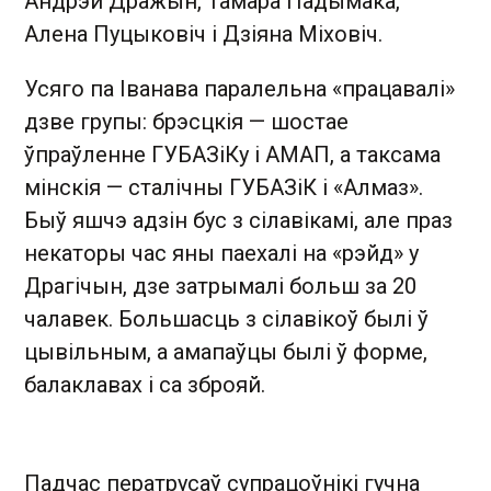
Андрэй Дражын, Тамара Падымака,
Алена Пуцыковіч і Дзіяна Міховіч.
Усяго па Іванава паралельна «працавалі»
дзве групы: брэсцкія — шостае
ўпраўленне ГУБАЗіКу і АМАП, а таксама
мінскія — сталічны ГУБАЗіК і «Алмаз».
Быў яшчэ адзін бус з сілавікамі, але праз
некаторы час яны паехалі на «рэйд» у
Драгічын, дзе затрымалі больш за 20
чалавек. Большасць з сілавікоў былі ў
цывільным, а амапаўцы былі ў форме,
балаклавах і са зброяй.
Падчас ператрусаў супрацоўнікі гучна