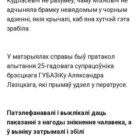
Кудласевіч не разумеў, чаму Міхновіч не
адчыняла брамку невядомым у чорным
адзенні, якія крычалі, каб яна хутчэй гэта
зрабіла.
У матэрыялах справы быў пратакол
апытання 25-гадовага супрацоўніка
брэсцкага ГУБАЗіКу Аляксандра
Лазіцкага, які прымаў удзел у ператрусе.
Патэлефанавалі і выклікалі даць
паказанні з нагоды знікнення чалавека, а
ў выніку затрымалі і збілі