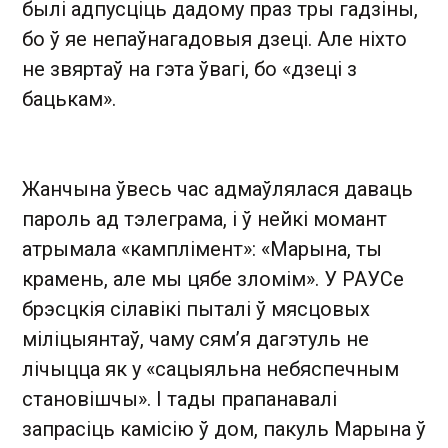
былі адпусціць дадому праз тры гадзіны,
бо ў яе непаўнагадовыя дзеці. Але ніхто
не звяртаў на гэта ўвагі, бо «дзеці з
бацькам».
Жанчына ўвесь час адмаўлялася даваць
пароль ад тэлеграма, і ў нейкі момант
атрымала «камплімент»: «Марына, ты
крамень, але мы цябе зломім». У РАУСе
брэсцкія сілавікі пыталі ў мясцовых
міліцыянтаў, чаму сям’я дагэтуль не
лічыцца як у «сацыяльна небяспечным
становішчы». І тады прапанавалі
запрасіць камісію ў дом, пакуль Марына ў