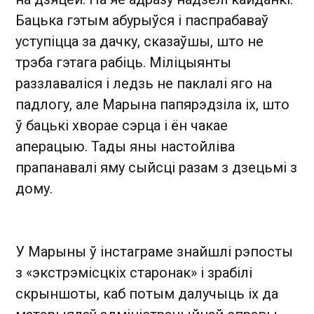
Бацька гэтым абурыўся і паспрабаваў
уступіцца за дачку, сказаўшы, што не
трэба гэтага рабіць. Міліцыянты
раззлаваліся і ледзь не паклалі яго на
падлогу, але Марына папярэдзіла іх, што
ў бацькі хворае сэрца і ён чакае
аперацыю. Тады яны настойліва
прапанавалі яму сыйсці разам з дзецьмі з
дому.
У Марыны ў інстаграме знайшлі рэпосты
з «экстрэмісцкіх старонак» і зрабілі
скрыншоты, каб потым далучыць іх да