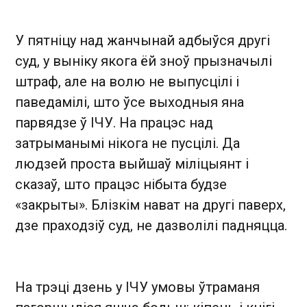
У пятніцу над жанчынай адбыўся другі
суд, у выніку якога ёй зноў прызначылі
штраф, але на волю не выпусцілі і
паведамілі, што ўсе выходныя яна
парвядзе ў ІЧУ. На працэс над
затрыманымі нікога не пусцілі. Да
людзей проста выйшаў міліцыянт і
сказаў, што працэс нібыта будзе
«закрыты». Блізкім нават на другі паверх,
дзе праходзіў суд, не дазволілі падняцца.
На трэці дзень у ІЧУ умовы ўтраманя