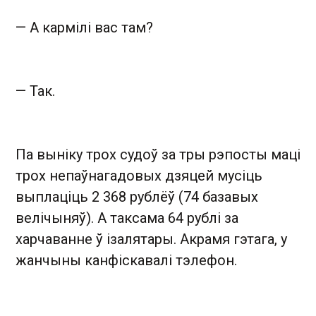
— А кармілі вас там?
— Так.
Па выніку трох судоў за тры рэпосты маці
трох непаўнагадовых дзяцей мусіць
выплаціць 2 368 рублёў (74 базавых
велічыняў). А таксама 64 рублі за
харчаванне ў ізалятары. Акрамя гэтага, у
жанчыны канфіскавалі тэлефон.