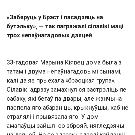
«Забяруць у Брэст і пасадзяць на
бутэльку», — так пагражалі сілавікі маці
трох непаўнагадовых дзяцей
33-гадовая Марына Кіявец дома была з
татам і двума непаўнагадовымі сынамі,
калі да яе прыехала «брэсцкая група».
Сілавікі адразу замахнуліся застрэліць яе
сабаку, які бегаў па двары, але жанчына
паспела яго абараніць, крыкнуўшы, каб не
стралялі і прывязала яго. У дом
амапаўцы зайшлі со зброяй, нягледзячы
на дзяцей. На яе адразу надзелі кайданкі.