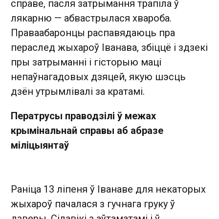
справе, пасля затрымання трапіла ў
лякарню — абвастрылася хвароба.
Праваабаронцы распавядаюць пра
пераслед жыхароў Іванава, збіццё і здзекі
пры затрыманні і гісторыю маці
непаўнагадовых дзяцей, якую шэсць
дзён утрымлівалі за кратамі.
Ператрусы праводзілі ў межах
крымінальнай справы аб абразе
міліцыянтаў
Раніца 13 ліпеня ў Іванаве для некаторых
жыхароў пачалася з гучнага груку ў
дзверы. Сілавікі з аўтаматамі і ў