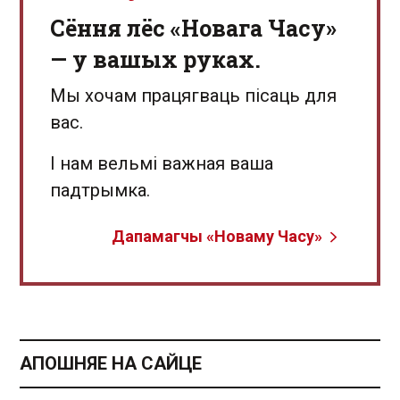
Сёння лёс «Новага Часу»
— у вашых руках.
Мы хочам працягваць пісаць для
вас.
І нам вельмі важная ваша
падтрымка.
Дапамагчы «Новаму Часу»
АПОШНЯЕ НА САЙЦЕ