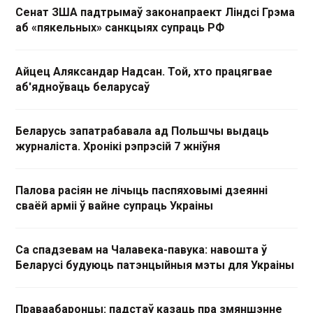
Сенат ЗША падтрымаў законапраект Ліндсі Грэма
аб «пякельных» санкцыях супраць РФ
Айцец Аляксандар Надсан. Той, хто працягвае
аб'ядноўваць беларусаў
Беларусь запатрабавала ад Польшчы выдаць
журналіста. Хронікі рэпрэсій 7 жніўня
Палова расіян не лічыць паспяховымі дзеянні
сваёй арміі ў вайне супраць Украіны
Са спадзевам на Чалавека-павука: навошта ў
Беларусі будуюць патэнцыйныя мэты для Украіны
Праваабаронцы: падстаў казаць пра змяншэнне