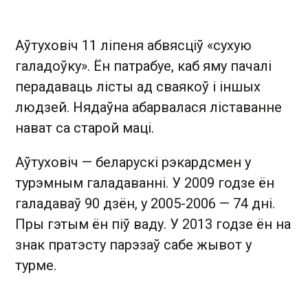
Аўтуховіч 11 ліпеня абвясціў «сухую
галадоўку». Ён патрабуе, каб яму пачалі
перадаваць лісты ад сваякоў і іншых
людзей. Нядаўна абарвалася ліставанне
нават са старой маці.
Аўтуховіч — беларускі рэкардсмен у
турэмным галадаванні. У 2009 годзе ён
галадаваў 90 дзён, у 2005-2006 — 74 дні.
Пры гэтым ён піў ваду. У 2013 годзе ён на
знак пратэсту парэзаў сабе жывот у
турме.