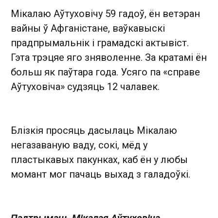
Мікалаю Аўтуховічу 59 гадоў, ён ветэран
вайны ў Афганістане, ваўкавыскі
прадпрымальнік і грамадскі актывіст.
Гэта трэцяе яго зняволенне. За кратамі ён
больш як паўтара года. Усяго па «справе
Аўтуховіча» судзяць 12 чалавек.
Блізкія просяць дасылаць Мікалаю
негазаваную ваду, сокі, мёд у
пластыкавых пакунках, каб ён у любы
момант мог пачаць выхад з галадоўкі.