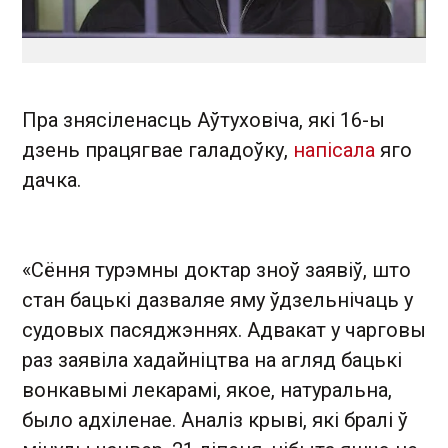
Пра знясіленасць Аўтуховіча, які 16-ы
дзень працягвае галадоўку,
напісала
яго
дачка.
«Сёння турэмны доктар зноў заявіў, што
стан бацькі дазваляе яму ўдзельнічаць у
судовых пасяджэннях. Адвакат у чарговы
раз заявіла хадайніцтва на агляд бацькі
вонкавымі лекарамі, якое, натуральна,
было адхіленае. Аналіз крыві, які бралі ў