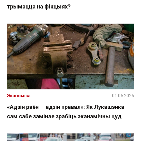
трымацца на фікцыях?
Эканоміка
01.05.2026
«Адзін раён — адзін правал»: Як Лукашэнка
сам сабе замінае зрабіць эканамічны цуд