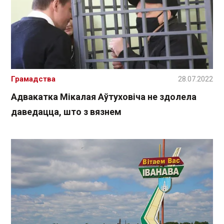
Грамадства
28.07.2022
Адвакатка Мікалая Аўтуховіча не здолела
даведацца, што з вязнем