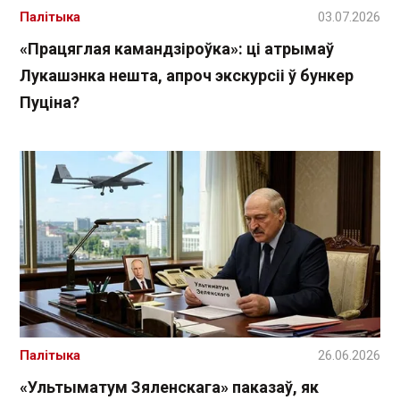
Палітыка
03.07.2026
«Працяглая камандзіроўка»: ці атрымаў
Лукашэнка нешта, апроч экскурсіі ў бункер
Пуціна?
Палітыка
26.06.2026
«Ультыматум Зяленскага» паказаў, як