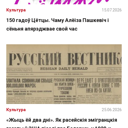
Культура
15.07.2026
150 гадоў Цётцы. Чаму Алёіза Пашкевіч і
сёньня апярэджвае свой час
Культура
25.06.2026
«Жыць ёй два дні». Як расейскія эмігранцкія