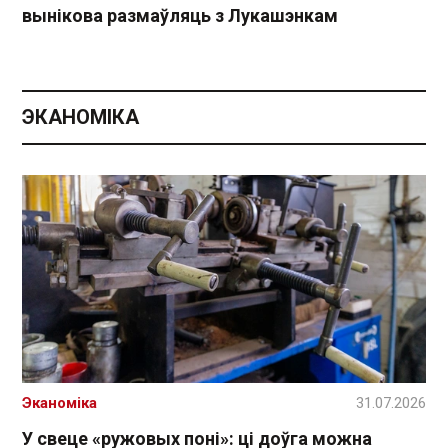
вынікова размаўляць з Лукашэнкам
ЭКАНОМІКА
Эканоміка
31.07.2026
У свеце «ружовых поні»: ці доўга можна