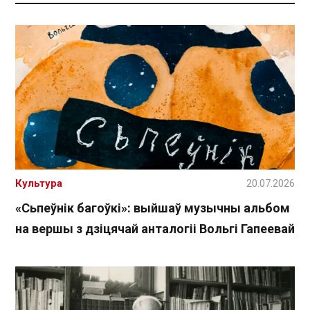
Культура
20.07.2026
«Сьпеўнік багоўкі»: выйшаў музычны альбом
на вершы з дзіцячай анталогіі Вольгі Гапеевай