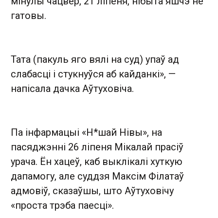
мінулы чацвер, 21 ліпеня, нібыта яшчэ не
гатовы.
Тата (пакуль яго вялі на суд) упаў ад
слабасці і стукнуўся аб кайданкі», —
напісала дачка Аўтуховіча.
Па інфармацыі «Н*шай Нівы», на
пасяджэнні 26 ліпеня Мікалай прасіў
урача. Ён хацеў, каб выклікалі хуткую
дапамогу, але суддзя Максім Філатаў
адмовіў, сказаўшы, што Аўтуховічу
«проста трэба паесці».