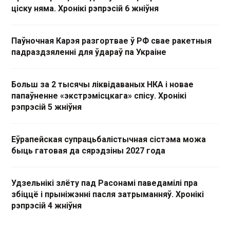
ціску няма. Хронікі рэпрэсій 6 жніўня
Паўночная Карэя разгортвае ў РФ свае ракетныя
падраздзяленні для ўдараў па Украіне
Больш за 2 тысячы ліквідаваных НКА і новае
папаўненне «экстрэмісцкага» спісу. Хронікі
рэпрэсій 5 жніўня
Еўрапейская супрацьбалістычная сістэма можа
быць гатовая да сярэдзіны 2027 года
Удзельнікі злёту пад Расонамі паведамілі пра
збіццё і прыніжэнні пасля затрыманняў. Хронікі
рэпрэсій 4 жніўня