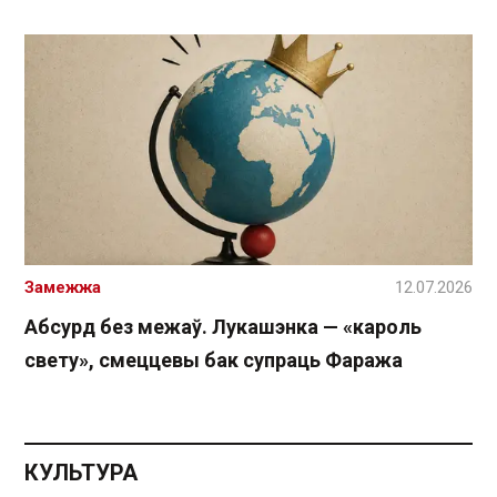
Замежжа
12.07.2026
Абсурд без межаў. Лукашэнка — «кароль
свету», смеццевы бак супраць Фаража
КУЛЬТУРА