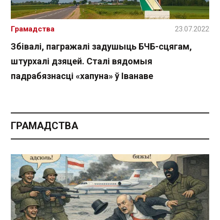
Грамадства
23.07.2022
Збівалі, пагражалі задушыць БЧБ-сцягам,
штурхалі дзяцей. Сталі вядомыя
падрабязнасці «хапуна» ў Іванаве
ГРАМАДСТВА