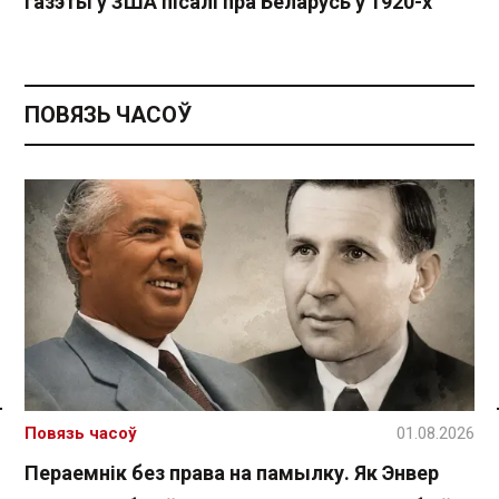
газэты ў ЗША пісалі пра Беларусь у 1920-х
ПОВЯЗЬ ЧАСОЎ
Спасылка без VPN
Повязь часоў
01.08.2026
Пераемнік без права на памылку. Як Энвер