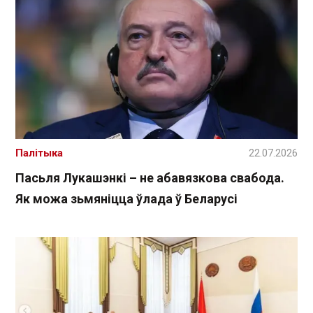
Палітыка
22.07.2026
Пасьля Лукашэнкі – не абавязкова свабода.
Як можа зьмяніцца ўлада ў Беларусі