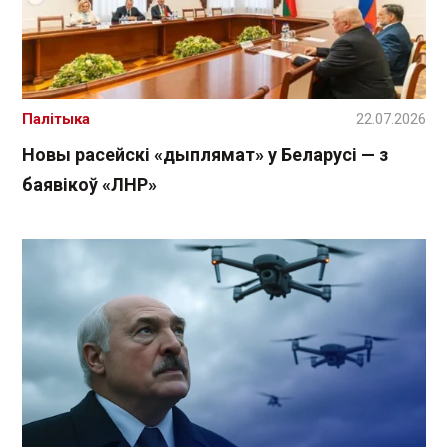
Палітыка
22.07.2026
Новы расейскі «дыплямат» у Беларусі — з
баявікоў «ЛНР»