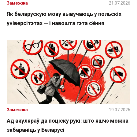
Замежжа
21.07.2026
Як беларускую мову вывучаюць у польскіх
універсітэтах — і навошта гэта сёння
Замежжа
19.07.2026
Ад акуляраў да поціску рукі: што яшчэ можна
забараніць у Беларусі