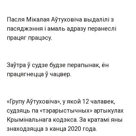
Пасля Мікалая Аўтуховіча выдалілі з
пасяджэння і амаль адразу перанеслі
працяг працэсу.
Заўтра ў судзе будзе перапынак, ён
працягнецца ў чацвер.
«Групу Аўтуховіча», у якой 12 чалавек,
судзяць па «тэрарыстычных» артыкулах
Крымінальнага кодэкса. За кратамі яны
знаходзяцца з канца 2020 года.