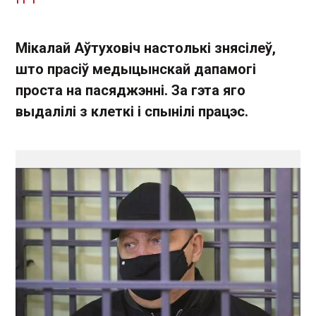
Мікалай Аўтуховіч настолькі знясілеў,
што прасіў медыцынскай дапамогі
проста на пасяджэнні. За гэта яго
выдалілі з клеткі і спынілі працэс.