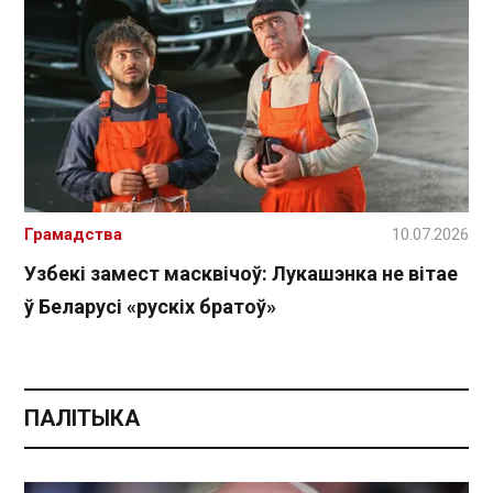
Грамадства
10.07.2026
Узбекі замест масквічоў: Лукашэнка не вітае
ў Беларусі «рускіх братоў»
ПАЛІТЫКА