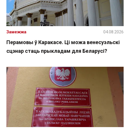
Замежжа
04.08.2026
Перамовы ў Каракасе. Ці можа венесуэльскі
сцэнар стаць прыкладам для Беларусі?