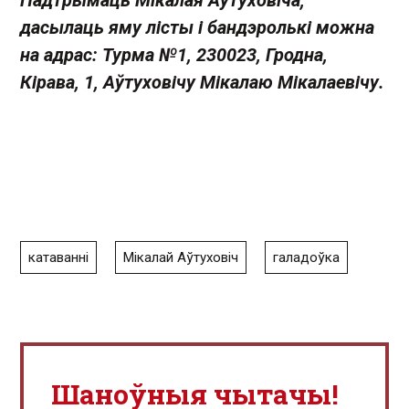
Падтрымаць Мікалая Аўтуховіча,
дасылаць яму лісты і бандэролькі можна
на адрас: Турма №1, 230023, Гродна,
Кірава, 1, Аўтуховічу Мікалаю Мікалаевічу.
катаванні
Мікалай Аўтуховіч
галадоўка
Шаноўныя чытачы!