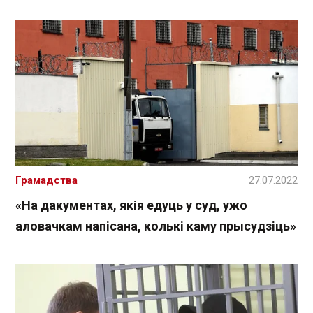
Грамадства
27.07.2022
«На дакументах, якія едуць у суд, ужо
аловачкам напісана, колькі каму прысудзіць»