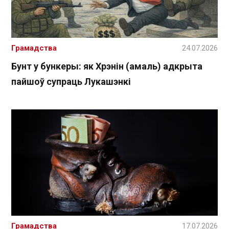
Грамадства
24.07.2026
Бунт у бункеры: як Хрэнін (амаль) адкрыта
пайшоў супраць Лукашэнкі
Грамадства
17.07.2026