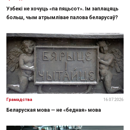
Узбекі не хочуць «па пяцьсот». Ім заплацяць
больш, чым атрымлівае палова беларусаў?
Грамадства
16.07.2026
Беларуская мова — не «бедная» мова