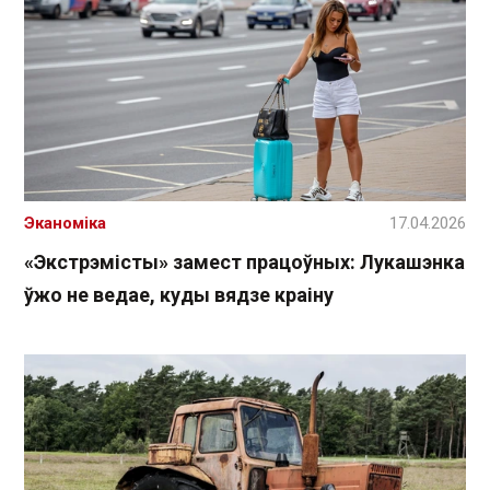
Эканоміка
17.04.2026
«Экстрэмісты» замест працоўных: Лукашэнка
ўжо не ведае, куды вядзе краіну