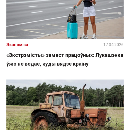
Эканоміка
17.04.2026
«Экстрэмісты» замест працоўных: Лукашэнка
ўжо не ведае, куды вядзе краіну