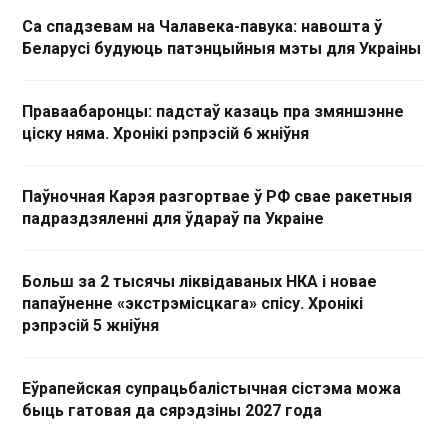
Са спадзевам на Чалавека-павука: навошта ў
Беларусі будуюць патэнцыйныя мэты для Украіны
Праваабаронцы: падстаў казаць пра змяншэнне
ціску няма. Хронікі рэпрэсій 6 жніўня
Паўночная Карэя разгортвае ў РФ свае ракетныя
падраздзяленні для ўдараў па Украіне
Больш за 2 тысячы ліквідаваных НКА і новае
папаўненне «экстрэмісцкага» спісу. Хронікі
рэпрэсій 5 жніўня
Еўрапейская супрацьбалістычная сістэма можа
быць гатовая да сярэдзіны 2027 года