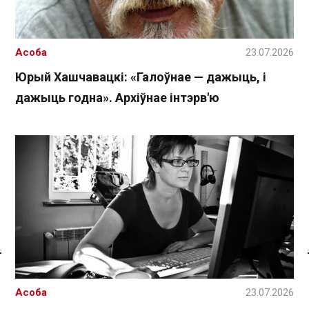
Асоба
23.07.2026
Юрый Хашчавацкі: «Галоўнае — дажыць, і
дажыць годна». Архіўнае інтэрв'ю
Спасылка без VPN
Асоба
23.07.2026