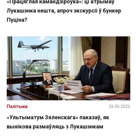
«Працяглая камандзіроўка»: ці атрымаў
Лукашэнка нешта, апроч экскурсіі ў бункер
Пуціна?
Палітыка
26.06.2026
«Ультыматум Зяленскага» паказаў, як
вынікова размаўляць з Лукашэнкам