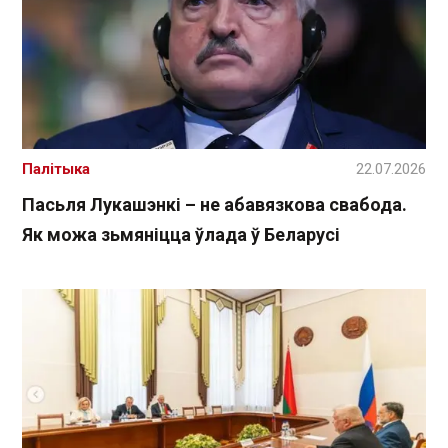
Палітыка
22.07.2026
Пасьля Лукашэнкі – не абавязкова свабода.
Як можа зьмяніцца ўлада ў Беларусі