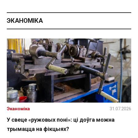
ЭКАНОМІКА
Эканоміка
31.07.2026
У свеце «ружовых поні»: ці доўга можна
трымацца на фікцыях?