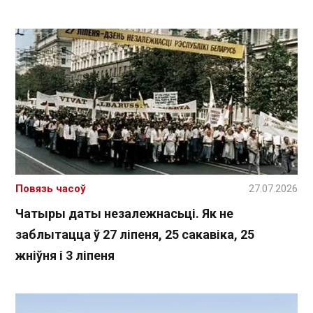
Повязь часоў
27.07.2026
Чатыры даты незалежнасьці. Як не
заблытацца ў 27 ліпеня, 25 сакавіка, 25
жніўня і 3 ліпеня