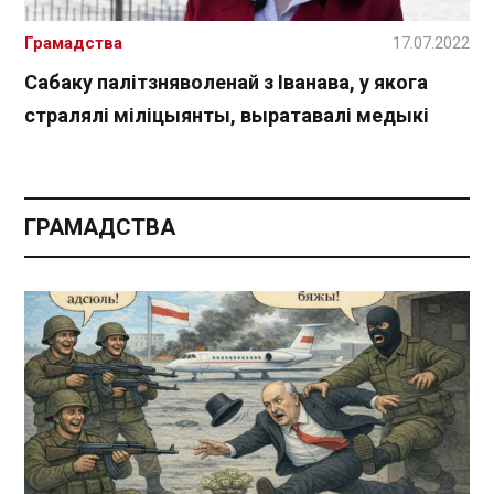
Грамадства
17.07.2022
Сабаку палітзняволенай з Іванава, у якога
стралялі міліцыянты, выратавалі медыкі
ГРАМАДСТВА