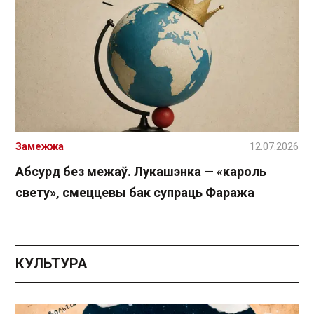
Замежжа
12.07.2026
Абсурд без межаў. Лукашэнка — «кароль
свету», смеццевы бак супраць Фаража
КУЛЬТУРА