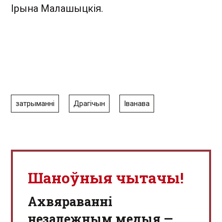
Ірына Малашыцкія.
затрыманні
Драгічын
Іванава
Шаноўныя чытачы!
Aхвяраванні
незалежным медыя —