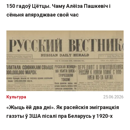
150 гадоў Цётцы. Чаму Алёіза Пашкевіч і
сёньня апярэджвае свой час
Культура
25.06.2026
«Жыць ёй два дні». Як расейскія эмігранцкія
газэты ў ЗША пісалі пра Беларусь у 1920-х