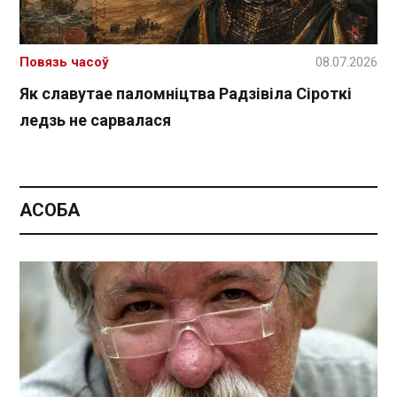
Повязь часоў
08.07.2026
Як славутае паломніцтва Радзівіла Сіроткі
ледзь не сарвалася
АСОБА