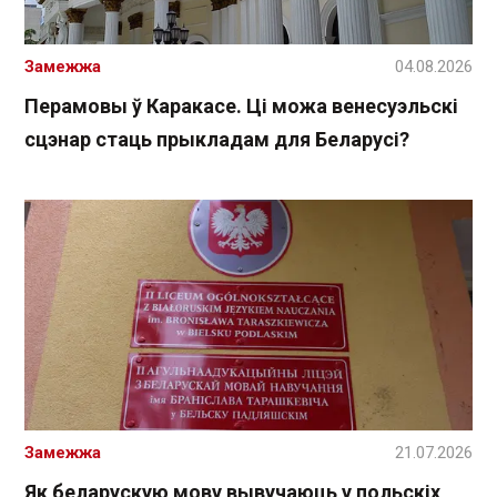
Замежжа
04.08.2026
Перамовы ў Каракасе. Ці можа венесуэльскі
сцэнар стаць прыкладам для Беларусі?
Замежжа
21.07.2026
Як беларускую мову вывучаюць у польскіх