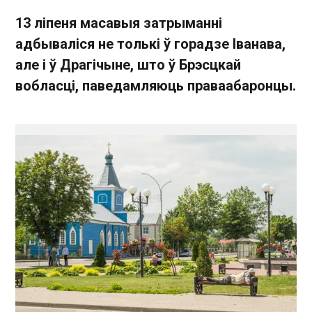
13 ліпеня масавыя затрыманні
адбываліся не толькі ў горадзе Іванава,
але і ў Драгічыне, што ў Брэсцкай
вобласці, паведамляюць праваабаронцы.