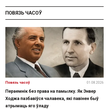
ПОВЯЗЬ ЧАСОЎ
Повязь часоў
01.08.2026
Пераемнік без права на памылку. Як Энвер
Ходжа пазбавіўся чалавека, які павінен быў
атрымаць яго ўладу