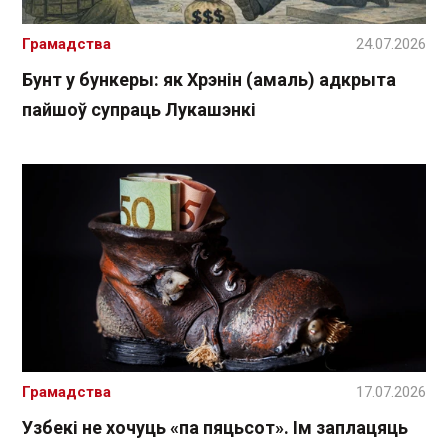
Грамадства
24.07.2026
Бунт у бункеры: як Хрэнін (амаль) адкрыта
пайшоў супраць Лукашэнкі
Грамадства
17.07.2026
Узбекі не хочуць «па пяцьсот». Ім заплацяць