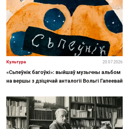
Культура
20.07.2026
«Сьпеўнік багоўкі»: выйшаў музычны альбом
на вершы з дзіцячай анталогіі Вольгі Гапеевай