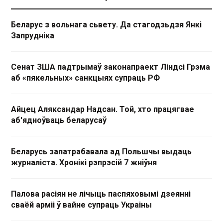
Беларус з вольнага сьвету. Да стагодзьдзя Янкі
Запрудніка
Сенат ЗША падтрымаў законапраект Ліндсі Грэма
аб «пякельных» санкцыях супраць РФ
Айцец Аляксандар Надсан. Той, хто працягвае
аб'ядноўваць беларусаў
Беларусь запатрабавала ад Польшчы выдаць
журналіста. Хронікі рэпрэсій 7 жніўня
Палова расіян не лічыць паспяховымі дзеянні
сваёй арміі ў вайне супраць Украіны