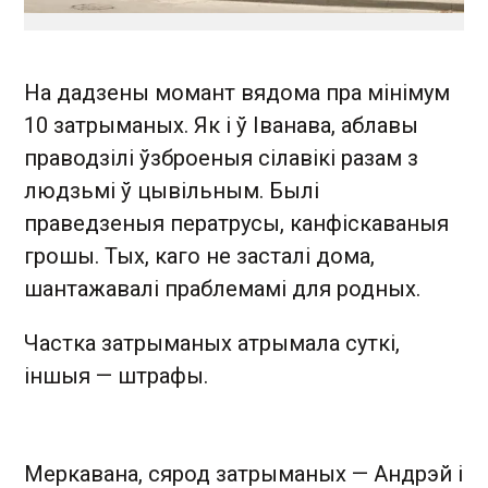
На дадзены момант вядома пра мінімум
10 затрыманых. Як і ў Іванава, аблавы
праводзілі ўзброеныя сілавікі разам з
людзьмі ў цывільным. Былі
праведзеныя ператрусы, канфіскаваныя
грошы. Тых, каго не засталі дома,
шантажавалі праблемамі для родных.
Частка затрыманых атрымала суткі,
іншыя — штрафы.
Меркавана, сярод затрыманых — Андрэй і