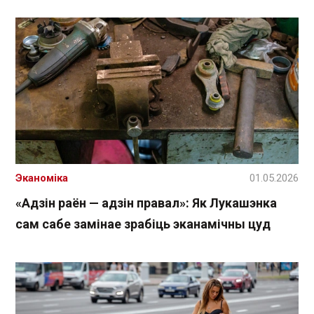
Эканоміка
01.05.2026
«Адзін раён — адзін правал»: Як Лукашэнка
сам сабе замінае зрабіць эканамічны цуд