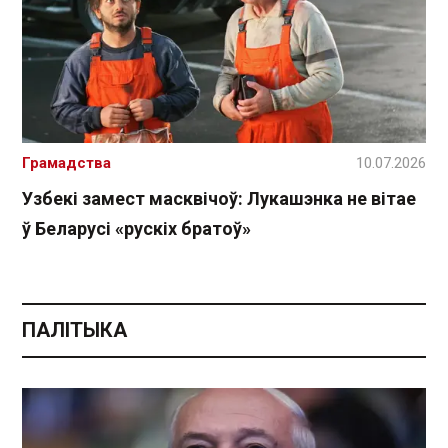
Грамадства
10.07.2026
Узбекі замест масквічоў: Лукашэнка не вітае
ў Беларусі «рускіх братоў»
ПАЛІТЫКА