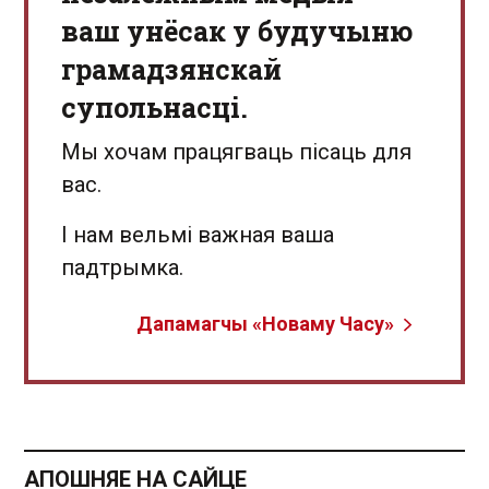
ваш унёсак у будучыню
грамадзянскай
супольнасці.
Мы хочам працягваць пісаць для
вас.
І нам вельмі важная ваша
падтрымка.
Дапамагчы «Новаму Часу»
АПОШНЯЕ НА САЙЦЕ