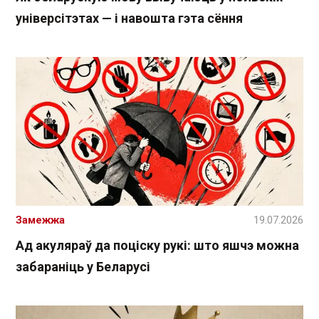
універсітэтах — і навошта гэта сёння
Замежжа
19.07.2026
Ад акуляраў да поціску рукі: што яшчэ можна
забараніць у Беларусі