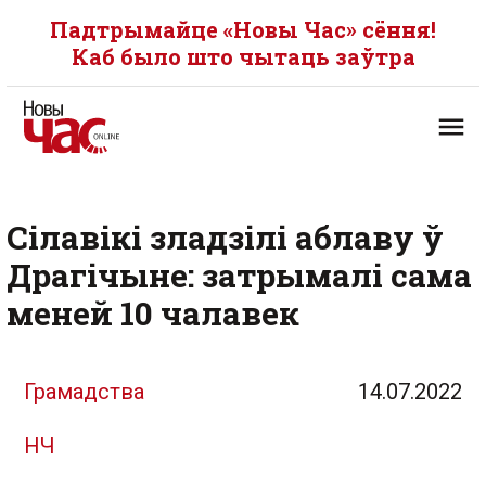
Падтрымайце «Новы Час» сёння!
Каб было што чытаць заўтра
Сілавікі зладзілі аблаву ў
Драгічыне: затрымалі сама
меней 10 чалавек
Грамадства
14.07.2022
НЧ