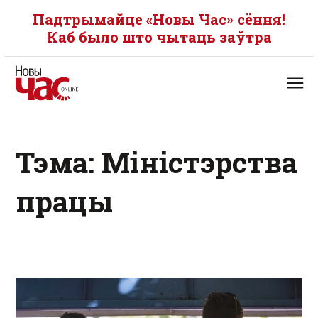
Падтрымайце «Новы Час» сёння!
Каб было што чытаць заўтра
Тэма: Міністэрства
працы