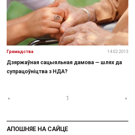
Грамадства
14.02.2013
Дзяржаўная сацыяльная дамова — шлях да
супрацоўніцтва з НДА?
1
‹
›
АПОШНЯЕ НА САЙЦЕ