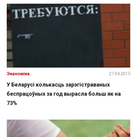
Эканоміка
27.04.2015
У Беларусі колькасць зарэгістраваных
беспрацоўных за год вырасла больш як на
73%