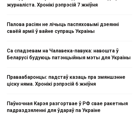
журналіста. Хронікі рэпрэсій 7 жніўня
Палова расіян не лічыць паспяховымі дзеянні
сваёй арміі ў вайне супраць Украіны
Са спадзевам на Чалавека-павука: навошта ў
Беларусі будуюць патэнцыйныя мэты для Украіны
Праваабаронцы: падстаў казаць пра змяншэнне
ціску няма. Хронікі рэпрэсій 6 жніўня
Паўночная Карэя разгортвае ў РФ свае ракетныя
падраздзяленні для ўдараў па Украіне