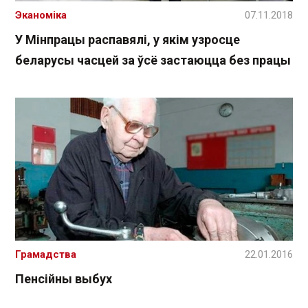
Эканоміка
07.11.2018
У Мінпрацы распавялі, у якім узросце
беларусы часцей за ўсё застаюцца без працы
Грамадства
22.01.2016
Пенсійны выбух