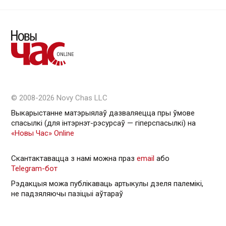
© 2008-2026 Novy Chas LLC
Выкарыстанне матэрыялаў дазваляецца пры ўмове
спасылкі (для інтэрнэт-рэсурсаў — гiперспасылкi) на
«Новы Час» Online
Скантактавацца з намі можна праз
email
або
Telegram-бот
Рэдакцыя можа публікаваць артыкулы дзеля палемікі,
не падзяляючы пазіцыі аўтараў