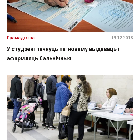
Грамадства
19.12.2018
У студзені пачнуць па-новаму выдаваць і
афармляць бальнічныя