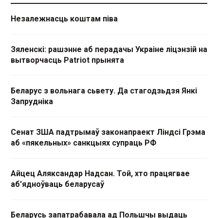
Незалежнасць коштам піва
Зяленскі: рашэнне аб перадачы Украіне ліцэнзій на
вытворчасць Patriot прынята
Беларус з вольнага сьвету. Да стагодзьдзя Янкі
Запрудніка
Сенат ЗША падтрымаў законапраект Ліндсі Грэма
аб «пякельных» санкцыях супраць РФ
Айцец Аляксандар Надсан. Той, хто працягвае
аб'ядноўваць беларусаў
Беларусь запатрабавала ад Польшчы выдаць