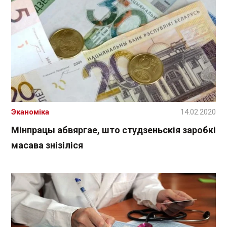
Эканоміка
14.02.2020
Мінпрацы абвяргае, што студзеньскія заробкі
масава знізіліся