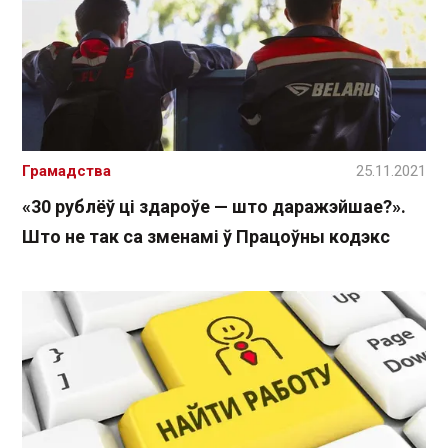
Грамадства
25.11.2021
«30 рублёў ці здароўе — што даражэйшае?».
Што не так са зменамі ў Працоўны кодэкс