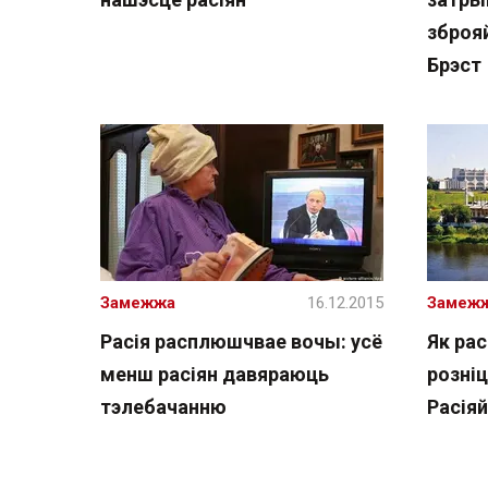
зброяй
Брэст
Замежжа
16.12.2015
Замеж
Расія расплюшчвае вочы: усё
Як рас
менш расіян давяраюць
розніц
тэлебачанню
Расіяй