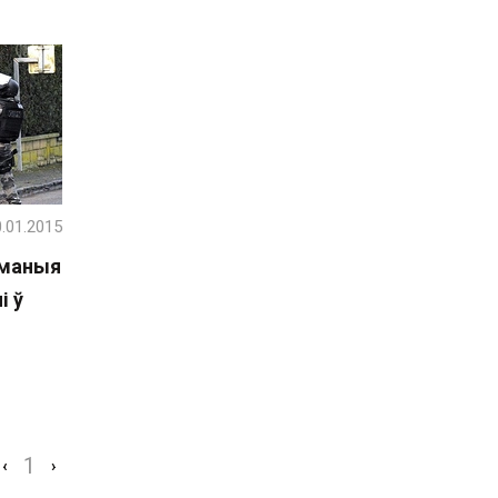
.01.2015
ыманыя
і ў
1
‹
›