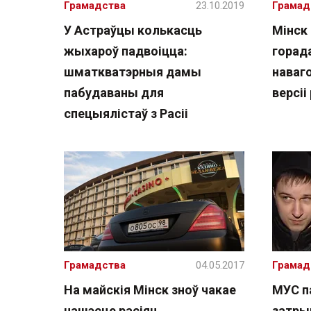
Грамадства
23.10.2019
Грамад
У Астраўцы колькасць
Мінск
жыхароў падвоіцца:
горад
шматкватэрныя дамы
наваг
пабудаваны для
версіі
спецыялістаў з Расіі
Грамадства
04.05.2017
Грамад
На майскія Мінск зноў чакае
МУС п
нашэсце расіян
затрым