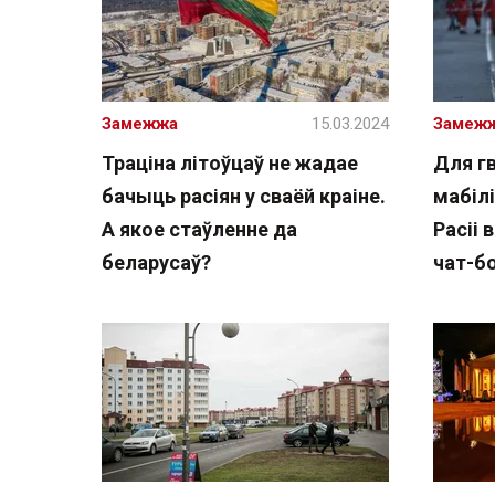
Замежжа
15.03.2024
Замеж
Траціна літоўцаў не жадае
Для г
бачыць расіян у сваёй краіне.
мабіл
А якое стаўленне да
Расіі 
беларусаў?
чат-бо