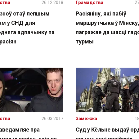
ства
26.12.2018
Грамадства
27
 зноў стаў лепшым
Расіяніну, які пабіў
ам у СНД для
маршрутчыка ў Мінску
одняга адпачынку па
пагражае да шасці гад
 расіян
турмы
ства
26.03.2017
Замежжа
18
аведамляе пра
Суд у Кёльне выдаў ор
аных расіян, якія са
арышт пяці расійскіх