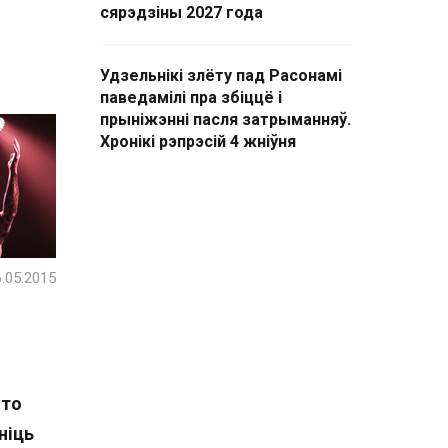
сярэдзіны 2027 года
Удзельнікі злёту пад Расонамі
паведамілі пра збіццё і
прыніжэнні пасля затрыманняў.
Хронікі рэпрэсій 4 жніўня
.05.2015
што
ніць