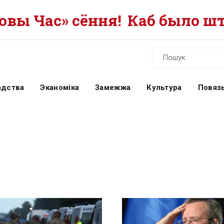
вы Час» сёння!
Каб было шт
адства
Эканоміка
Замежжа
Культура
Повязь