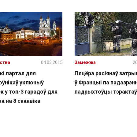
ства
04.03.2015
Замежжа
20
кі партал для
Пяцёра расіянаў затр
оўнікаў уключыў
ў Францыі па падазрэнн
к у топ-3 гарадоў для
падрыхтоўцы тэрактаў
к на 8 cакавіка