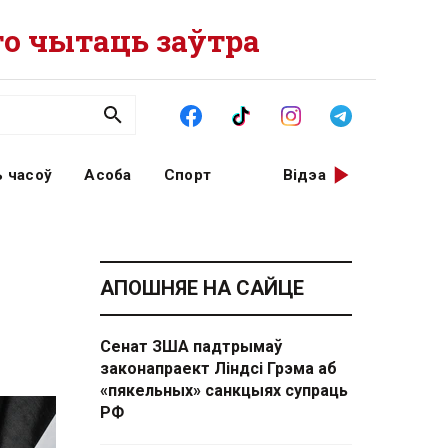
о чытаць заўтра
 часоў
Асоба
Спорт
Відэа
АПОШНЯЕ НА САЙЦЕ
Сенат ЗША падтрымаў
законапраект Ліндсі Грэма аб
«пякельных» санкцыях супраць
РФ