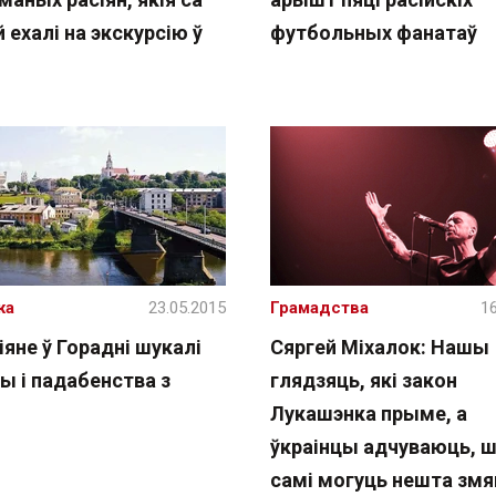
 ехалі на экскурсію ў
футбольных фанатаў
жа
23.05.2015
Грамадства
16
іяне ў Горадні шукалі
Сяргей Міхалок: Нашы
ы і падабенства з
глядзяць, які закон
Лукашэнка прыме, а
ўкраінцы адчуваюць, 
самі могуць нешта змя