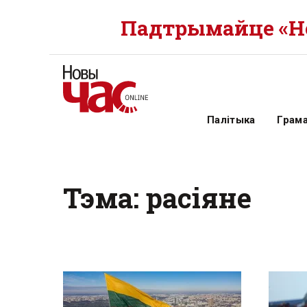
Падтрымайце «Но
Палітыка
Грам
Тэма: расіяне