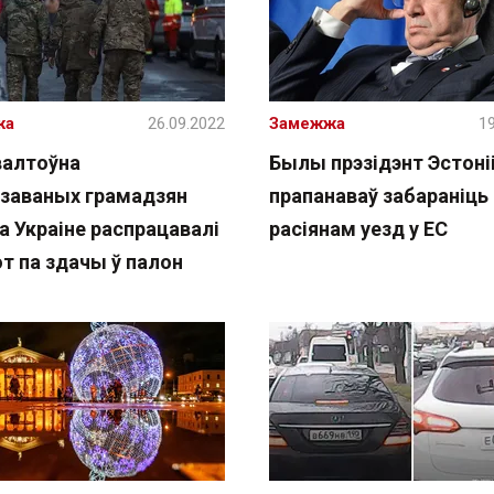
жа
26.09.2022
Замежжа
19
валтоўна
Былы прэзідэнт Эстоні
ізаваных грамадзян
прапанаваў забараніць
ва Украіне распрацавалі
расіянам уезд у ЕС
т па здачы ў палон