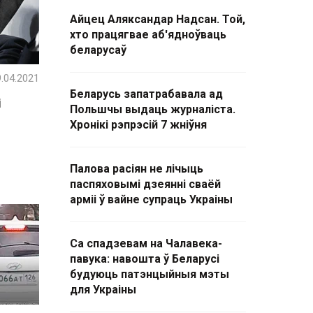
Айцец Аляксандар Надсан. Той,
хто працягвае аб'ядноўваць
беларусаў
.04.2021
Беларусь запатрабавала ад
і
Польшчы выдаць журналіста.
Хронікі рэпрэсій 7 жніўня
Палова расіян не лічыць
паспяховымі дзеянні сваёй
арміі ў вайне супраць Украіны
Са спадзевам на Чалавека-
павука: навошта ў Беларусі
будуюць патэнцыйныя мэты
для Украіны