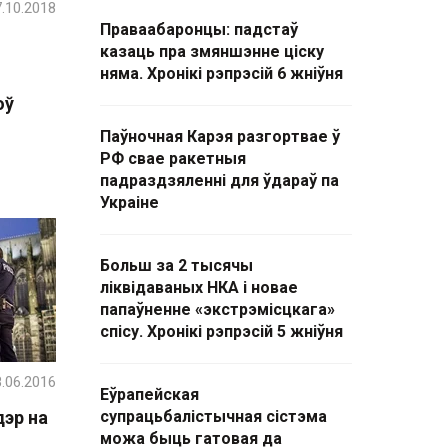
.10.2018
Праваабаронцы: падстаў
казаць пра змяншэнне ціску
,
няма. Хронікі рэпрэсій 6 жніўня
оў
Паўночная Карэя разгортвае ў
РФ свае ракетныя
падраздзяленні для ўдараў па
Украіне
Больш за 2 тысячы
ліквідаваных НКА і новае
папаўненне «экстрэмісцкага»
спісу. Хронікі рэпрэсій 5 жніўня
.06.2016
Еўрапейская
дэр на
супрацьбалістычная сістэма
можа быць гатовая да