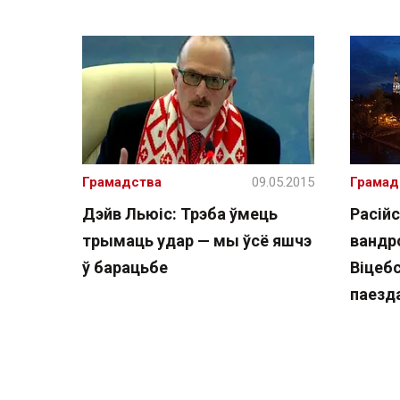
Грамадства
09.05.2015
Грамад
Дэйв Льюіс: Трэба ўмець
Расійс
трымаць удар — мы ўсё яшчэ
вандр
ў барацьбе
Віцебс
паезда