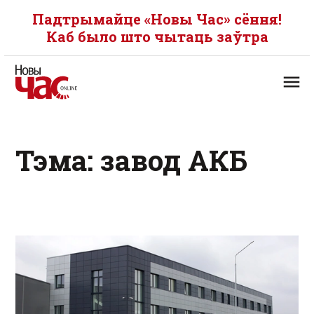
Падтрымайце «Новы Час» сёння!
Каб было што чытаць заўтра
Тэма: завод АКБ