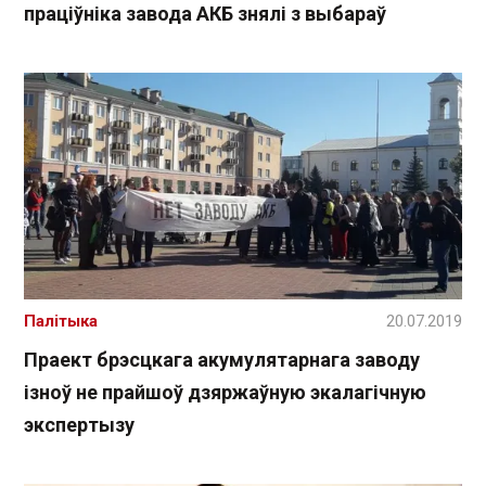
праціўніка завода АКБ знялі з выбараў
Палітыка
20.07.2019
Праект брэсцкага акумулятарнага заводу
ізноў не прайшоў дзяржаўную экалагічную
экспертызу