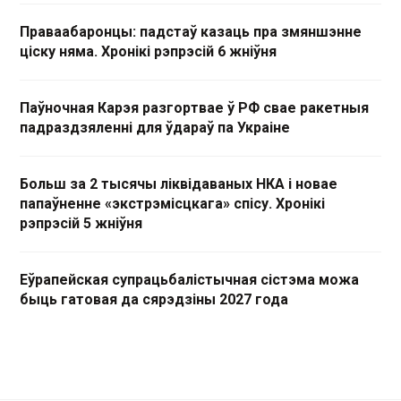
Праваабаронцы: падстаў казаць пра змяншэнне
ціску няма. Хронікі рэпрэсій 6 жніўня
Паўночная Карэя разгортвае ў РФ свае ракетныя
падраздзяленні для ўдараў па Украіне
Больш за 2 тысячы ліквідаваных НКА і новае
папаўненне «экстрэмісцкага» спісу. Хронікі
рэпрэсій 5 жніўня
Еўрапейская супрацьбалістычная сістэма можа
быць гатовая да сярэдзіны 2027 года