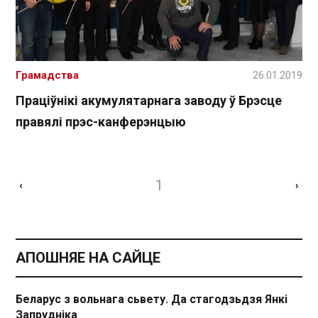
Грамадства
26.01.2019
Праціўнікі акумулятарнага заводу ў Брэсце
правялі прэс-канферэнцыю
1
‹
›
АПОШНЯЕ НА САЙЦЕ
Беларус з вольнага сьвету. Да стагодзьдзя Янкі
Запрудніка