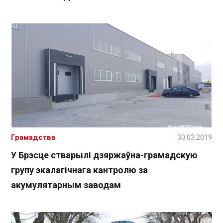
Грамадства
30.03.2019
У Брэсце стварылі дзяржаўна-грамадскую
групу экалагічнага кантролю за
акумулятарным заводам