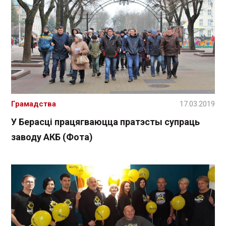
Грамадства
17.03.2019
У Берасці працягваюцца пратэсты супраць
заводу АКБ (Фота)