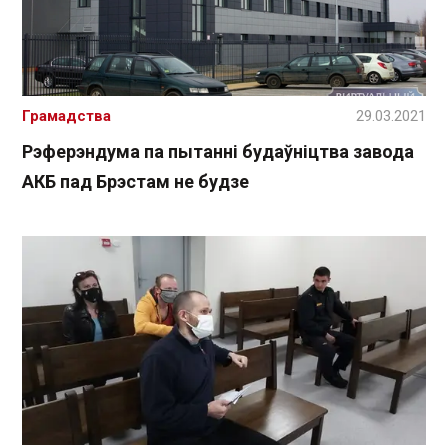
Грамадства
29.03.2021
Рэферэндума па пытанні будаўніцтва завода
АКБ пад Брэстам не будзе