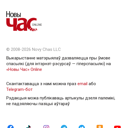
© 2008-2026 Novy Chas LLC
Выкарыстанне матэрыялаў дазваляецца пры ўмове
спасылкі (для інтэрнэт-рэсурсаў — гiперспасылкi) на
«Новы Час» Online
Скантактавацца з намі можна праз
email
або
Telegram-бот
Рэдакцыя можа публікаваць артыкулы дзеля палемікі,
не падзяляючы пазіцыі аўтараў