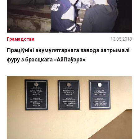
Грамадства
13.05.2019
Праціўнікі акумулятарнага завода затрымалі
фуру з брэсцкага «АйПаўэра»