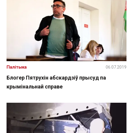
Палітыка
06.07.2019
Блогер Пятрухін абскардзіў прысуд па
крымінальнай справе