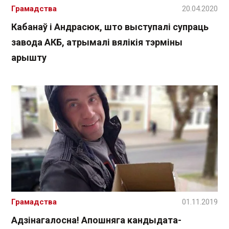
Грамадства
20.04.2020
Кабанаў і Андрасюк, што выступалі супраць
завода АКБ, атрымалі вялікія тэрміны
арышту
Грамадства
01.11.2019
Адзінагалосна! Апошняга кандыдата-