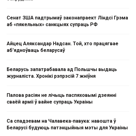
Сенат ЗША падтрымаў законапраект Ліндсі Грэма
аб «пякельных» санкцыях супраць РФ
Айцец Аляксандар Надсан. Той, хто працягвае
аб'ядноўваць беларусаў
Беларусь запатрабавала ад Польшчы выдаць
журналіста. Хронікі рэпрэсій 7 жніўня
Палова расіян не лічыць паспяховымі дзеянні
сваёй арміі ў вайне супраць Украіны
Са спадзевам на Чалавека-павука: навошта ў
Беларусі будуюць патэнцыйныя мэты для Украіны