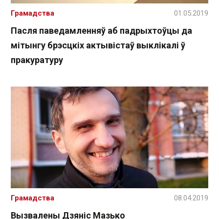
Грамадства
01.05.2019
Пасля паведамленняў аб падрыхтоўцы да
мітынгу брэсцкіх актывістаў выклікалі ў
пракуратуру
Грамадства
08.04.2019
Вызвалены Дзяніс Мазько