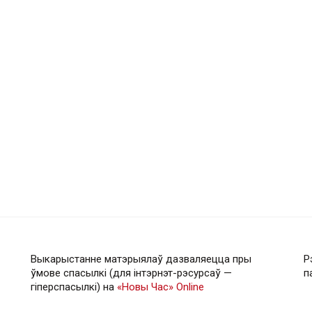
Выкарыстанне матэрыялаў дазваляецца пры
Р
ўмове спасылкі (для інтэрнэт-рэсурсаў —
п
гiперспасылкi) на
«Новы Час» Online