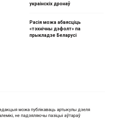
украінскіх дронаў
Расія можа абвясціць
«тэхнічны дэфолт» па
прыкладзе Беларусі
эдакцыя можа публікаваць артыкулы дзеля
алемікі, не падзяляючы пазіцыі аўтараў