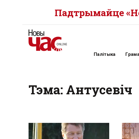
Падтрымайце «Но
Палітыка
Грам
Тэма: Антусевіч