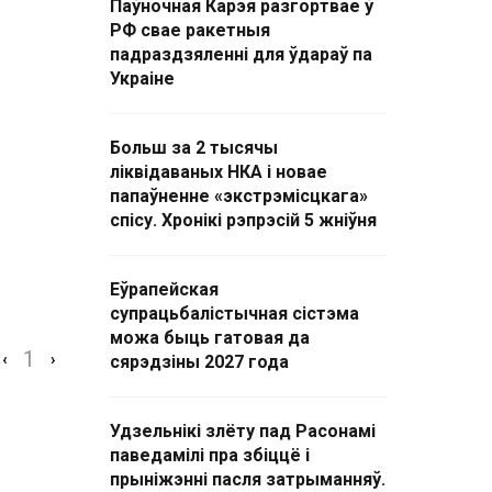
Паўночная Карэя разгортвае ў
РФ свае ракетныя
падраздзяленні для ўдараў па
Украіне
Больш за 2 тысячы
ліквідаваных НКА і новае
папаўненне «экстрэмісцкага»
спісу. Хронікі рэпрэсій 5 жніўня
Еўрапейская
супрацьбалістычная сістэма
можа быць гатовая да
1
‹
›
сярэдзіны 2027 года
Удзельнікі злёту пад Расонамі
паведамілі пра збіццё і
прыніжэнні пасля затрыманняў.