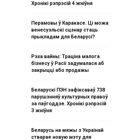
Хронікі рэпрэсій 4 жніўня
Перамовы ў Каракасе. Ці можа
венесуэльскі сцэнар стаць
прыкладам для Беларусі?
Рэха вайны: Траціна малога
бізнесу ў Расіі задумалася аб
закрыцці або продажы
Беларускі ПЭН зафіксаваў 738
парушэнняў культурных правоў
за паўгоддзе. Хронікі рэпрэсій
3 жніўня
Беларусь на мяжы з Украінай
стварае новую мэту для