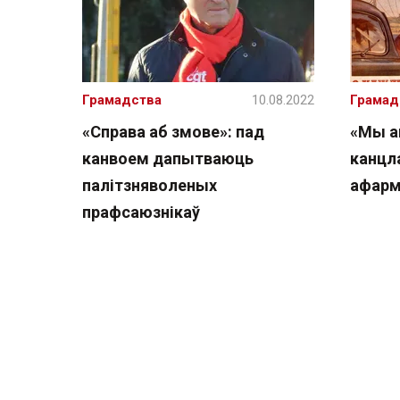
Грамадства
10.08.2022
Грамад
«Справа аб змове»: пад
«Мы а
канвоем дапытваюць
канцла
палітзняволеных
афарм
прафсаюзнікаў