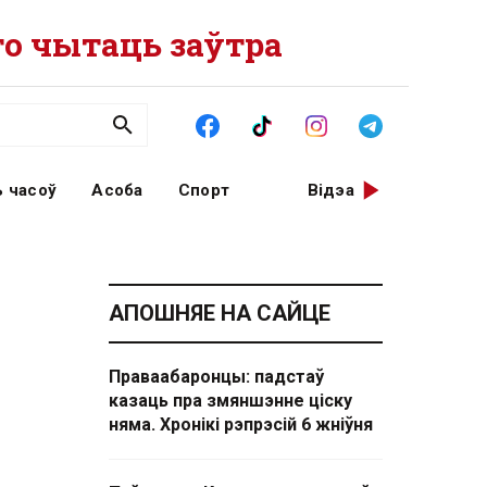
о чытаць заўтра
 часоў
Асоба
Спорт
Відэа
АПОШНЯЕ НА САЙЦЕ
Праваабаронцы: падстаў
казаць пра змяншэнне ціску
няма. Хронікі рэпрэсій 6 жніўня