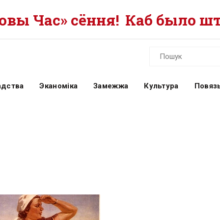
вы Час» сёння!
Каб было шт
адства
Эканоміка
Замежжа
Культура
Повязь