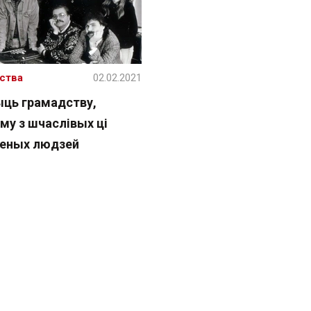
ства
02.02.2021
ць грамадству,
му з шчаслівых ці
леных людзей