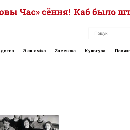
вы Час» сёння!
Каб было шт
адства
Эканоміка
Замежжа
Культура
Повязь