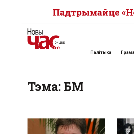
Падтрымайце «Но
Палітыка
Грам
Тэма: БМ