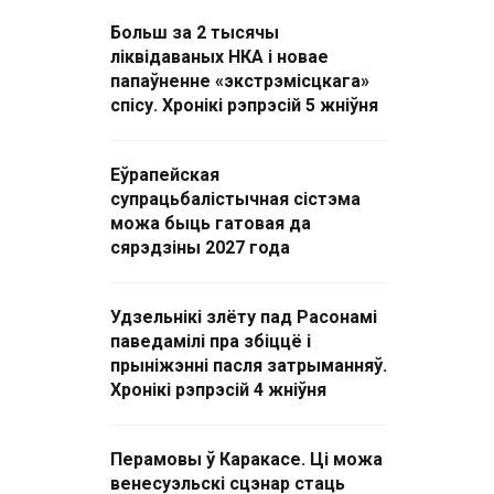
Больш за 2 тысячы
ліквідаваных НКА і новае
папаўненне «экстрэмісцкага»
спісу. Хронікі рэпрэсій 5 жніўня
Еўрапейская
супрацьбалістычная сістэма
можа быць гатовая да
сярэдзіны 2027 года
Удзельнікі злёту пад Расонамі
паведамілі пра збіццё і
прыніжэнні пасля затрыманняў.
Хронікі рэпрэсій 4 жніўня
Перамовы ў Каракасе. Ці можа
венесуэльскі сцэнар стаць