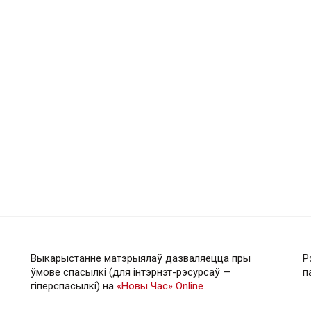
Выкарыстанне матэрыялаў дазваляецца пры
Р
ўмове спасылкі (для інтэрнэт-рэсурсаў —
п
гiперспасылкi) на
«Новы Час» Online