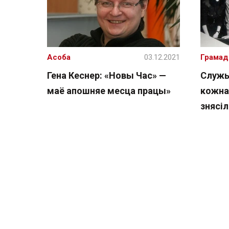
Асоба
03.12.2021
Грамад
Гена Кеснер: «Новы Час» —
Служы
маё апошняе месца працы»
кожна
знясі