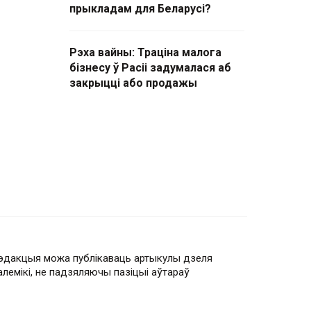
прыкладам для Беларусі?
Рэха вайны: Траціна малога
бізнесу ў Расіі задумалася аб
закрыцці або продажы
эдакцыя можа публікаваць артыкулы дзеля
алемікі, не падзяляючы пазіцыі аўтараў