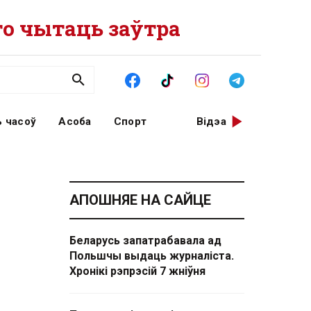
о чытаць заўтра
 часоў
Асоба
Спорт
Відэа
АПОШНЯЕ НА САЙЦЕ
Беларусь запатрабавала ад
Польшчы выдаць журналіста.
Хронікі рэпрэсій 7 жніўня