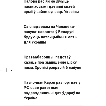
Палова расіян не лічыць
паспяховымі дзеянні сваёй
арміі ў вайне супраць Украіны
Са спадзевам на Чалавека-
павука: навошта ў Беларусі
будуюць патэнцыйныя мэты
для Украіны
Праваабаронцы: падстаў
казаць пра змяншэнне ціску
няма. Хронікі рэпрэсій 6 жніўня
1
‹
›
Паўночная Карэя разгортвае ў
РФ свае ракетныя
падраздзяленні для ўдараў па
Украіне