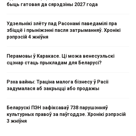
быць гатовая да сярэдзіны 2027 года
Удзельнікі злёту пад Расонамі паведамілі пра
збіццё і прыніжэнні пасля затрыманняў. Хронікі
рэпрэсій 4 жніўня
Перамовы ў Каракасе. Ці можа венесуэльскі
сцэнар стаць прыкладам для Беларусі?
Рэха вайны: Траціна малога бізнесу ў Расіі
задумалася аб закрыцці або продажы
Беларускі ПЭН зафіксаваў 738 парушэнняў
культурных правоў за паўгоддзе. Хронікі рэпрэсій
3 жніўня