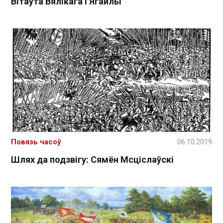
Вітаўта Вялікага і Ягайлы
Повязь часоў
06.10.2019
Шлях да подзвігу: Сямён Мсціслаўскі