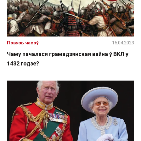
Повязь часоў
15.04.2023
Чаму пачалася грамадзянская вайна ў ВКЛ у
1432 годзе?