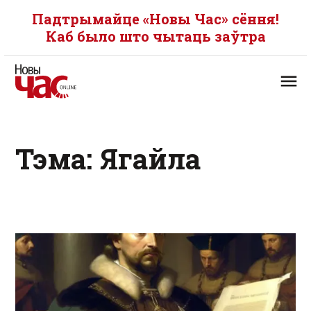
Падтрымайце «Новы Час» сёння!
Каб было што чытаць заўтра
Тэма: Ягайла