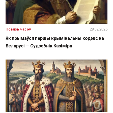
Повязь часоў
28.02.2025
Як прымаўся першы крымінальны кодэкс на
Беларусі — Судзебнік Казіміра