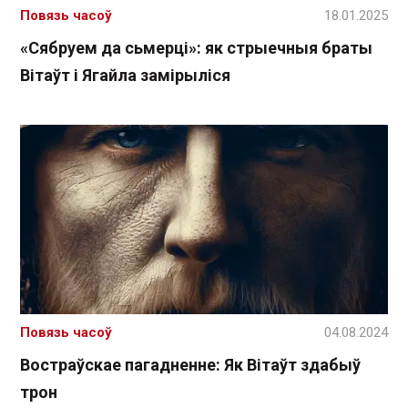
Повязь часоў
18.01.2025
«Сябруем да сьмерці»: як стрыечныя браты
Вітаўт і Ягайла замірыліся
Повязь часоў
04.08.2024
Востраўскае пагадненне: Як Вітаўт здабыў
трон