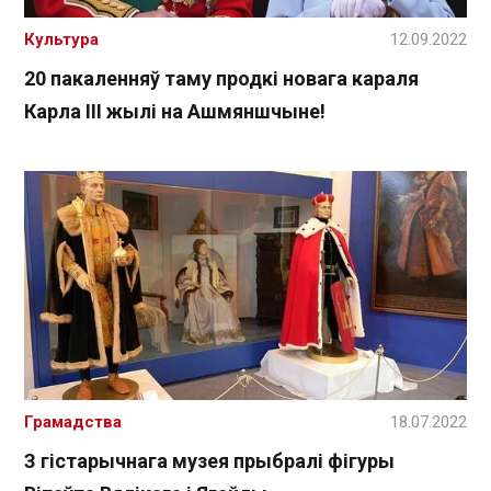
Культура
12.09.2022
20 пакаленняў таму продкі новага караля
Карла ІІІ жылі на Ашмяншчыне!
Грамадства
18.07.2022
З гістарычнага музея прыбралі фігуры