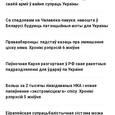
сваёй арміі ў вайне супраць Украіны
Са спадзевам на Чалавека-павука: навошта ў
Беларусі будуюць патэнцыйныя мэты для Украіны
Праваабаронцы: падстаў казаць пра змяншэнне
ціску няма. Хронікі рэпрэсій 6 жніўня
Паўночная Карэя разгортвае ў РФ свае ракетныя
падраздзяленні для ўдараў па Украіне
Больш за 2 тысячы ліквідаваных НКА і новае
папаўненне «экстрэмісцкага» спісу. Хронікі
рэпрэсій 5 жніўня
Еўрапейская супрацьбалістычная сістэма можа