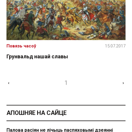
Повязь часоў
15.07.2017
Грунвальд нашай славы
1
‹
›
АПОШНЯЕ НА САЙЦЕ
Палова расіян не лічыць паспяховымі дзеянні