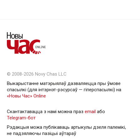
© 2008-2026 Novy Chas LLC
Выкарыстанне матэрыялаў дазваляецца пры ўмове
спасылкі (для інтэрнэт-рэсурсаў — гiперспасылкi) на
«Новы Час» Online
Скантактавацца з намі можна праз
email
або
Telegram-бот
Рэдакцыя можа публікаваць артыкулы дзеля палемікі,
не падзяляючы пазіцыі аўтараў