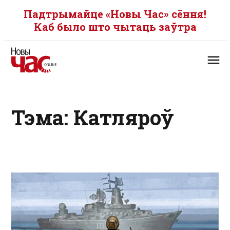
Падтрымайце «Новы Час» сёння!
Каб было што чытаць заўтра
Тэма: Катляроў