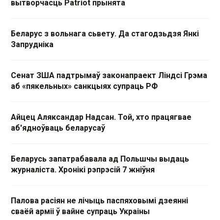
вытворчасць Patriot прынята
Беларус з вольнага сьвету. Да стагодзьдзя Янкі
Запрудніка
Сенат ЗША падтрымаў законапраект Ліндсі Грэма
аб «пякельных» санкцыях супраць РФ
Айцец Аляксандар Надсан. Той, хто працягвае
аб'ядноўваць беларусаў
Беларусь запатрабавала ад Польшчы выдаць
журналіста. Хронікі рэпрэсій 7 жніўня
Палова расіян не лічыць паспяховымі дзеянні
сваёй арміі ў вайне супраць Украіны