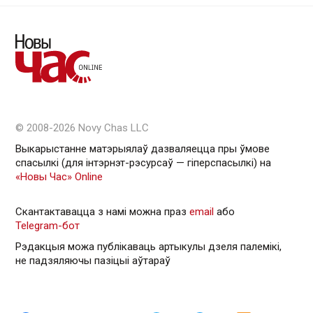
© 2008-2026 Novy Chas LLC
Выкарыстанне матэрыялаў дазваляецца пры ўмове
спасылкі (для інтэрнэт-рэсурсаў — гiперспасылкi) на
«Новы Час» Online
Скантактавацца з намі можна праз
email
або
Telegram-бот
Рэдакцыя можа публікаваць артыкулы дзеля палемікі,
не падзяляючы пазіцыі аўтараў