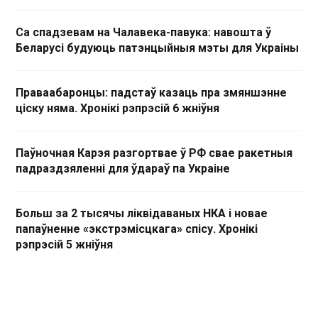
Са спадзевам на Чалавека-павука: навошта ў
Беларусі будуюць патэнцыйныя мэты для Украіны
Праваабаронцы: падстаў казаць пра змяншэнне
ціску няма. Хронікі рэпрэсій 6 жніўня
Паўночная Карэя разгортвае ў РФ свае ракетныя
падраздзяленні для ўдараў па Украіне
Больш за 2 тысячы ліквідаваных НКА і новае
папаўненне «экстрэмісцкага» спісу. Хронікі
рэпрэсій 5 жніўня