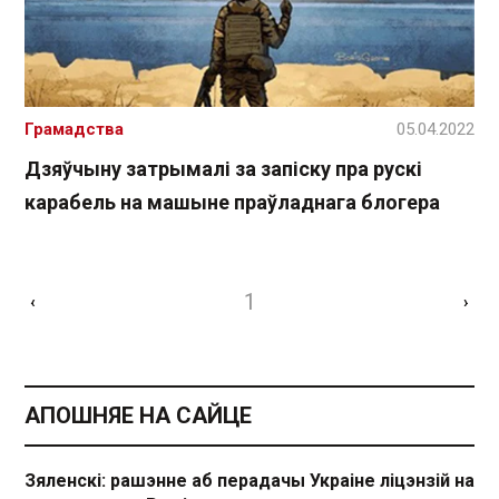
Грамадства
05.04.2022
Дзяўчыну затрымалі за запіску пра рускі
карабель на машыне праўладнага блогера
1
‹
›
АПОШНЯЕ НА САЙЦЕ
Зяленскі: рашэнне аб перадачы Украіне ліцэнзій на