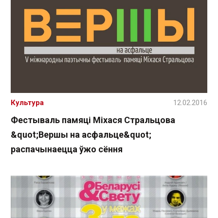
Культура
12.02.2016
Фестываль памяці Міхася Стральцова
&quot;Вершы на асфальце&quot;
распачынаецца ўжо сёння