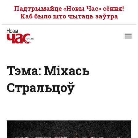
Падтрымайце «Новы Час» сёння!
Каб было што чытаць заўтра
Тэма: Міхась
Стральцоў