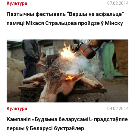
Культура
07.02.2014
Паэтычны фестываль “Вершы на асфальце”
памяці Міхася Стральцова пройдзе ў Мінску
Культура
04.02.2014
Кампанія «Будзьма беларусамі!» прадстаўляе
першы ў Беларусі буктрэйлер