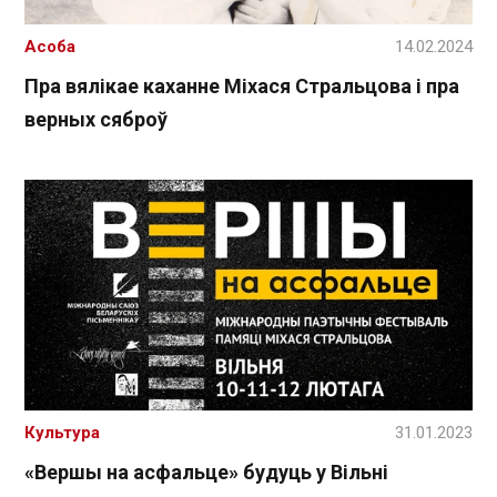
Асоба
14.02.2024
Пра вялікае каханне Міхася Стральцова і пра
верных сяброў
Культура
31.01.2023
«Вершы на асфальце» будуць у Вільні