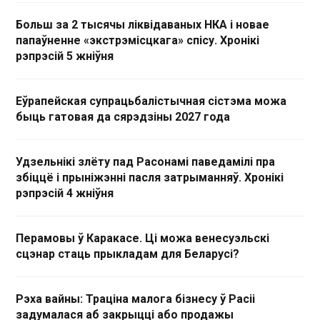
Больш за 2 тысячы ліквідаваных НКА і новае
папаўненне «экстрэмісцкага» спісу. Хронікі
рэпрэсій 5 жніўня
Еўрапейская супрацьбалістычная сістэма можа
быць гатовая да сярэдзіны 2027 года
Удзельнікі злёту пад Расонамі паведамілі пра
збіццё і прыніжэнні пасля затрыманняў. Хронікі
рэпрэсій 4 жніўня
Перамовы ў Каракасе. Ці можа венесуэльскі
сцэнар стаць прыкладам для Беларусі?
Рэха вайны: Траціна малога бізнесу ў Расіі
задумалася аб закрыцці або продажы