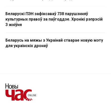
Беларускі ПЭН зафіксаваў 738 парушэнняў
культурных правоў за паўгоддзе. Хронікі рэпрэсій
3 жніўня
Беларусь на мяжы з Украінай стварае новую мэту
для украінскіх дронаў