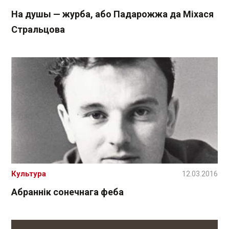
На душы — журба, або Падарожжа да Міхася
Стральцова
Культура
12.03.2016
Абраннік сонечнага феба