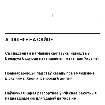
1
‹
›
АПОШНЯЕ НА САЙЦЕ
Са спадзевам на Чалавека-павука: навошта ў
Беларусі будуюць патэнцыйныя мэты для Украіны
Праваабаронцы: падстаў казаць пра змяншэнне
ціску няма. Хронікі рэпрэсій 6 жніўня
Паўночная Карэя разгортвае ў РФ свае ракетныя
падраздзяленні для ўдараў па Украіне