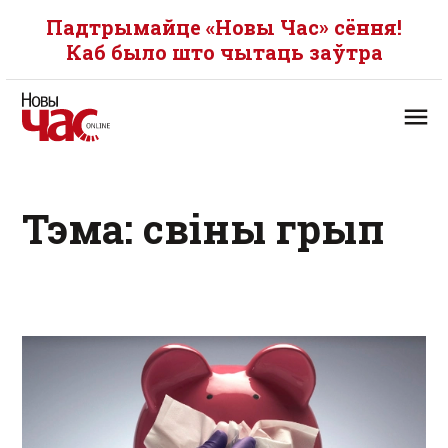
Падтрымайце «Новы Час» сёння!
Каб было што чытаць заўтра
Тэма: свіны грып