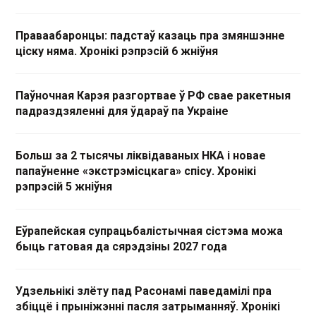
Праваабаронцы: падстаў казаць пра змяншэнне
ціску няма. Хронікі рэпрэсій 6 жніўня
Паўночная Карэя разгортвае ў РФ свае ракетныя
падраздзяленні для ўдараў па Украіне
Больш за 2 тысячы ліквідаваных НКА і новае
папаўненне «экстрэмісцкага» спісу. Хронікі
рэпрэсій 5 жніўня
Еўрапейская супрацьбалістычная сістэма можа
быць гатовая да сярэдзіны 2027 года
Удзельнікі злёту пад Расонамі паведамілі пра
збіццё і прыніжэнні пасля затрыманняў. Хронікі