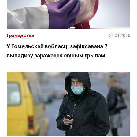
Грамадства
28.01.2016
У Гомельскай вобласці зафіксавана 7
выпадкаў заражэння свіным грыпам