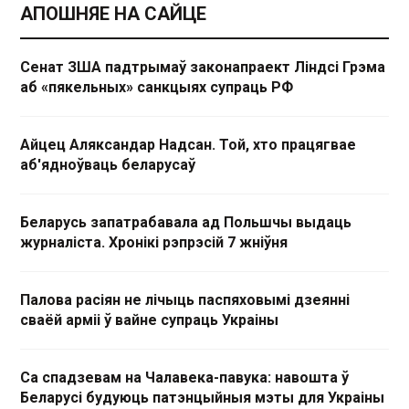
АПОШНЯЕ НА САЙЦЕ
Сенат ЗША падтрымаў законапраект Ліндсі Грэма
аб «пякельных» санкцыях супраць РФ
Айцец Аляксандар Надсан. Той, хто працягвае
аб'ядноўваць беларусаў
Беларусь запатрабавала ад Польшчы выдаць
журналіста. Хронікі рэпрэсій 7 жніўня
Палова расіян не лічыць паспяховымі дзеянні
сваёй арміі ў вайне супраць Украіны
Са спадзевам на Чалавека-павука: навошта ў
Беларусі будуюць патэнцыйныя мэты для Украіны