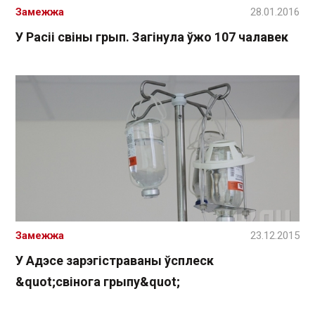
Замежжа
28.01.2016
У Расіі свіны грып. Загінула ўжо 107 чалавек
Замежжа
23.12.2015
У Адэсе зарэгістраваны ўсплеск
&quot;свінога грыпу&quot;