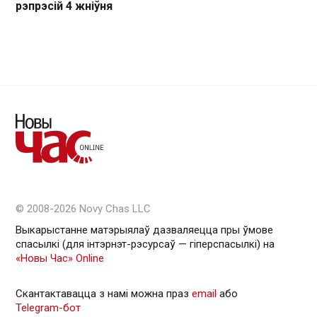
рэпрэсій 4 жніўня
© 2008-2026 Novy Chas LLC
Выкарыстанне матэрыялаў дазваляецца пры ўмове
спасылкі (для інтэрнэт-рэсурсаў — гiперспасылкi) на
«Новы Час» Online
Скантактавацца з намі можна праз
email
або
Telegram-бот