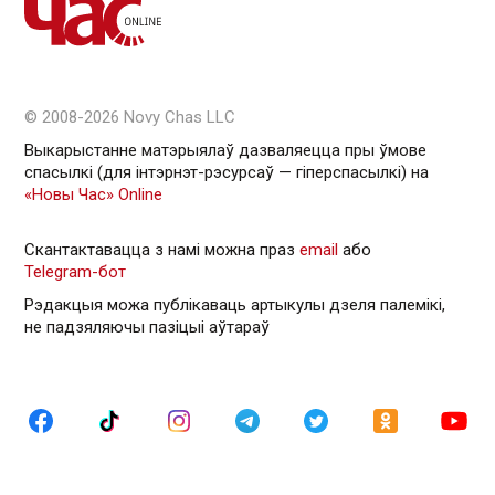
© 2008-2026 Novy Chas LLC
Выкарыстанне матэрыялаў дазваляецца пры ўмове
спасылкі (для інтэрнэт-рэсурсаў — гiперспасылкi) на
«Новы Час» Online
Скантактавацца з намі можна праз
email
або
Telegram-бот
Рэдакцыя можа публікаваць артыкулы дзеля палемікі,
не падзяляючы пазіцыі аўтараў