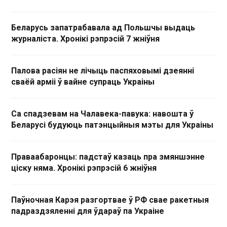
Беларусь запатрабавала ад Польшчы выдаць
журналіста. Хронікі рэпрэсій 7 жніўня
Палова расіян не лічыць паспяховымі дзеянні
сваёй арміі ў вайне супраць Украіны
Са спадзевам на Чалавека-павука: навошта ў
Беларусі будуюць патэнцыйныя мэты для Украіны
Праваабаронцы: падстаў казаць пра змяншэнне
ціску няма. Хронікі рэпрэсій 6 жніўня
Паўночная Карэя разгортвае ў РФ свае ракетныя
падраздзяленні для ўдараў па Украіне