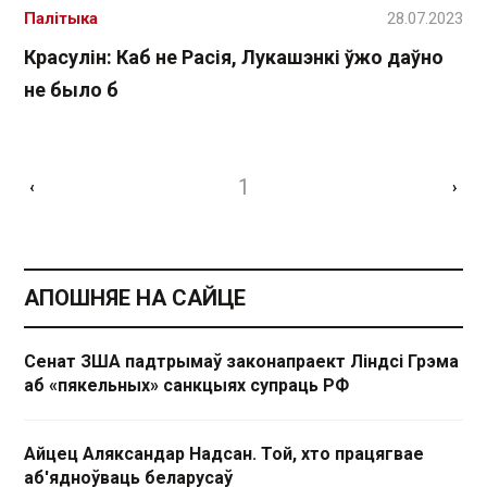
Палітыка
28.07.2023
Красулін: Каб не Расія, Лукашэнкі ўжо даўно
не было б
1
‹
›
АПОШНЯЕ НА САЙЦЕ
Сенат ЗША падтрымаў законапраект Ліндсі Грэма
аб «пякельных» санкцыях супраць РФ
Айцец Аляксандар Надсан. Той, хто працягвае
аб'ядноўваць беларусаў