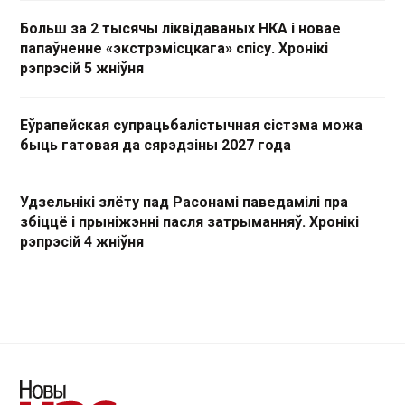
Больш за 2 тысячы ліквідаваных НКА і новае
папаўненне «экстрэмісцкага» спісу. Хронікі
рэпрэсій 5 жніўня
Еўрапейская супрацьбалістычная сістэма можа
быць гатовая да сярэдзіны 2027 года
Удзельнікі злёту пад Расонамі паведамілі пра
збіццё і прыніжэнні пасля затрыманняў. Хронікі
рэпрэсій 4 жніўня