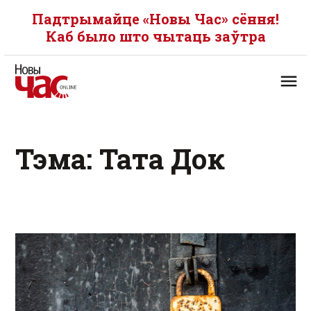
Падтрымайце «Новы Час» сёння!
Каб было што чытаць заўтра
Тэма: Тата Док