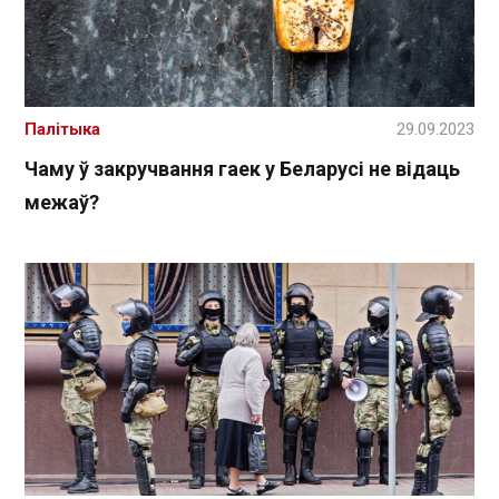
Палітыка
29.09.2023
Чаму ў закручвання гаек у Беларусі не відаць
межаў?