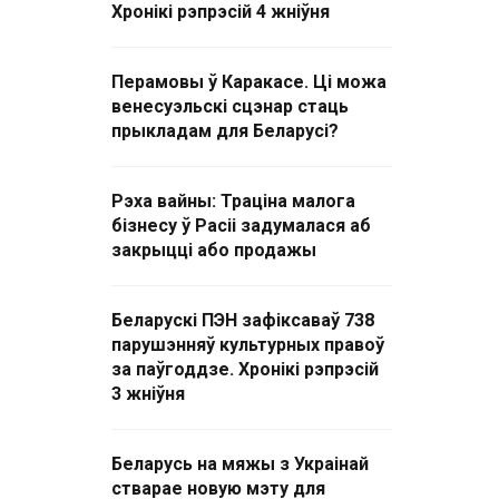
Хронікі рэпрэсій 4 жніўня
Перамовы ў Каракасе. Ці можа
венесуэльскі сцэнар стаць
прыкладам для Беларусі?
Рэха вайны: Траціна малога
бізнесу ў Расіі задумалася аб
закрыцці або продажы
Беларускі ПЭН зафіксаваў 738
парушэнняў культурных правоў
за паўгоддзе. Хронікі рэпрэсій
3 жніўня
Беларусь на мяжы з Украінай
стварае новую мэту для