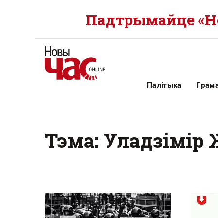
Падтрымайце «Но
Палітыка
Грам
Тэма: Уладзімір