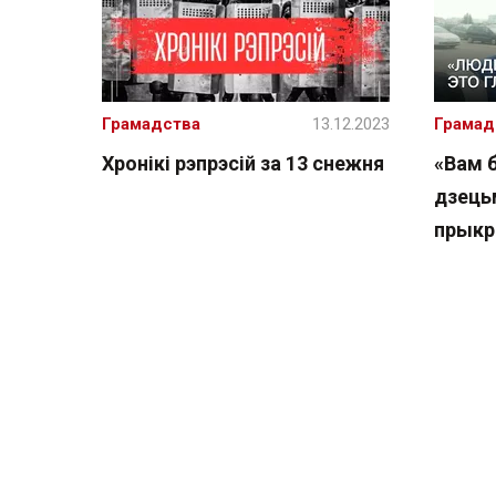
Грамадства
13.12.2023
Грамад
Хронікі рэпрэсій за 13 снежня
«Вам 
дзецьм
прыкр