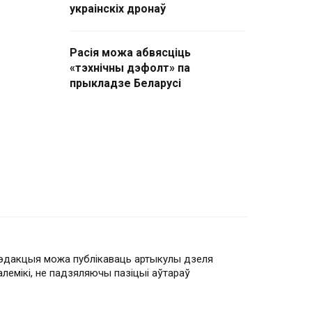
украінскіх дронаў
Расія можа абвясціць
«тэхнічны дэфолт» па
прыкладзе Беларусі
эдакцыя можа публікаваць артыкулы дзеля
алемікі, не падзяляючы пазіцыі аўтараў