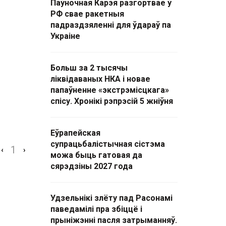
Паўночная Карэя разгортвае ў
РФ свае ракетныя
падраздзяленні для ўдараў па
Украіне
Больш за 2 тысячы
ліквідаваных НКА і новае
папаўненне «экстрэмісцкага»
спісу. Хронікі рэпрэсій 5 жніўня
Еўрапейская
супрацьбалістычная сістэма
1
‹
›
можа быць гатовая да
сярэдзіны 2027 года
Удзельнікі злёту пад Расонамі
паведамілі пра збіццё і
прыніжэнні пасля затрыманняў.