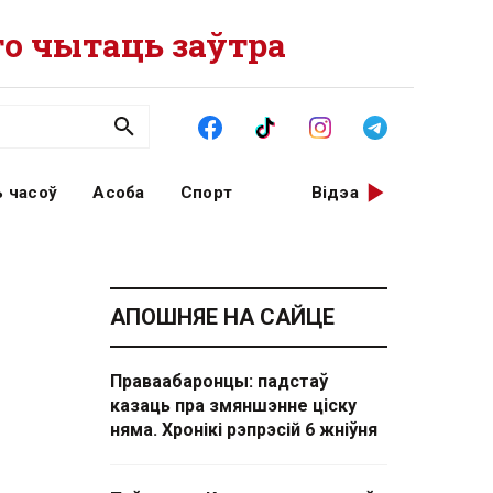
о чытаць заўтра
 часоў
Асоба
Спорт
Відэа
АПОШНЯЕ НА САЙЦЕ
Праваабаронцы: падстаў
казаць пра змяншэнне ціску
няма. Хронікі рэпрэсій 6 жніўня