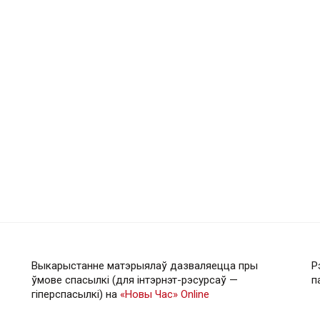
Выкарыстанне матэрыялаў дазваляецца пры
Р
ўмове спасылкі (для інтэрнэт-рэсурсаў —
п
гiперспасылкi) на
«Новы Час» Online