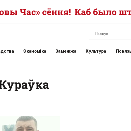
вы Час» сёння!
Каб было шт
адства
Эканоміка
Замежжа
Культура
Повязь
 Жураўка