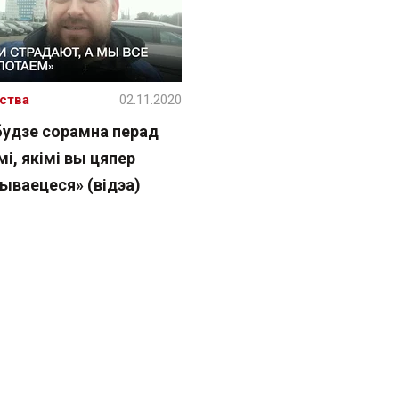
ства
02.11.2020
будзе сорамна перад
і, якімі вы цяпер
ываецеся» (відэа)