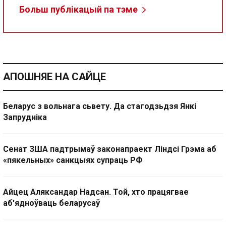
Больш публікацый па тэме
АПОШНЯЕ НА САЙЦЕ
Беларус з вольнага сьвету. Да стагодзьдзя Янкі
Запрудніка
Сенат ЗША падтрымаў законапраект Ліндсі Грэма аб
«пякельных» санкцыях супраць РФ
Айцец Аляксандар Надсан. Той, хто працягвае
аб'ядноўваць беларусаў