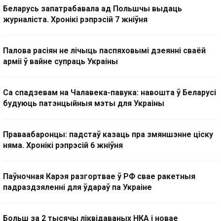
Беларусь запатрабавала ад Польшчы выдаць
журналіста. Хронікі рэпрэсій 7 жніўня
Палова расіян не лічыць паспяховымі дзеянні сваёй
арміі ў вайне супраць Украіны
Са спадзевам на Чалавека-павука: навошта ў Беларусі
будуюць патэнцыйныя мэты для Украіны
Праваабаронцы: падстаў казаць пра змяншэнне ціску
няма. Хронікі рэпрэсій 6 жніўня
Паўночная Карэя разгортвае ў РФ свае ракетныя
падраздзяленні для ўдараў па Украіне
Больш за 2 тысячы ліквідаваных НКА і новае