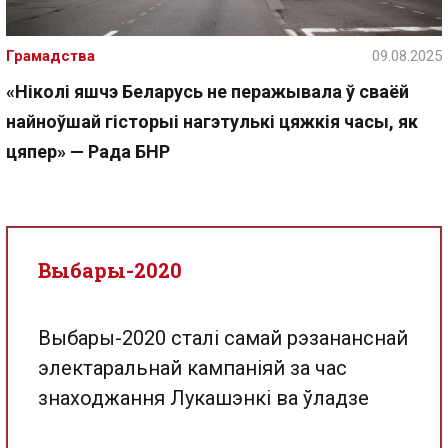
Грамадства
09.08.2025
«Ніколі яшчэ Беларусь не перажывала ў сваёй
найноўшай гісторыі нагэтулькі цяжкія часы, як
цяпер» — Рада БНР
Выбары-2020
Выбары-2020 сталі самай рэзананснай
электаральнай кампаніяй за час
знаходжання Лукашэнкі ва ўладзе