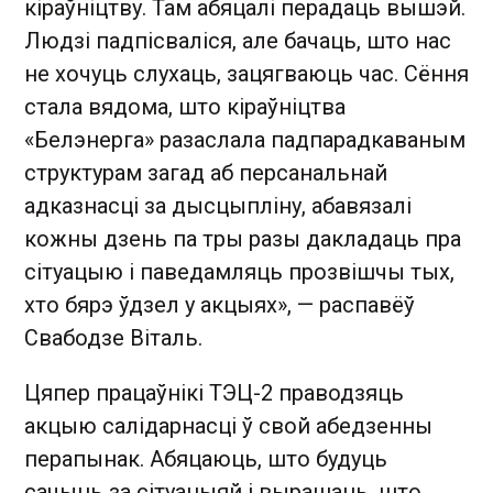
кіраўніцтву. Там абяцалі перадаць вышэй.
Людзі падпісваліся, але бачаць, што нас
не хочуць слухаць, зацягваюць час. Сёння
стала вядома, што кіраўніцтва
«Белэнерга» разаслала падпарадкаваным
структурам загад аб персанальнай
адказнасці за дысцыпліну, абавязалі
кожны дзень па тры разы дакладаць пра
сітуацыю і паведамляць прозвішчы тых,
хто бярэ ўдзел у акцыях», — распавёў
Свабодзе Віталь.
Цяпер працаўнікі ТЭЦ-2 праводзяць
акцыю салідарнасці ў свой абедзенны
перапынак. Абяцаюць, што будуць
сачыць за сітуацыяй і вырашаць, што