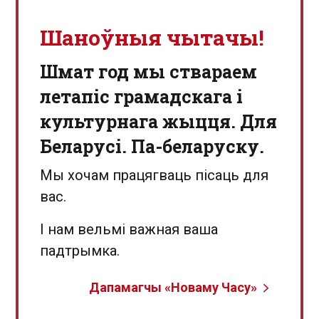
Шаноўныя чытачы!
Шмат год мы ствараем
летапіс грамадскага і
культурнага жыцця. Для
Беларусі. Па-беларуску.
Мы хочам працягваць пісаць для
вас.
І нам вельмі важная ваша
падтрымка.
Дапамагчы «Новаму Часу»