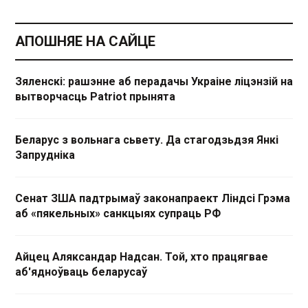
АПОШНЯЕ НА САЙЦЕ
Зяленскі: рашэнне аб перадачы Украіне ліцэнзій на
вытворчасць Patriot прынята
Беларус з вольнага сьвету. Да стагодзьдзя Янкі
Запрудніка
Сенат ЗША падтрымаў законапраект Ліндсі Грэма
аб «пякельных» санкцыях супраць РФ
Айцец Аляксандар Надсан. Той, хто працягвае
аб'ядноўваць беларусаў