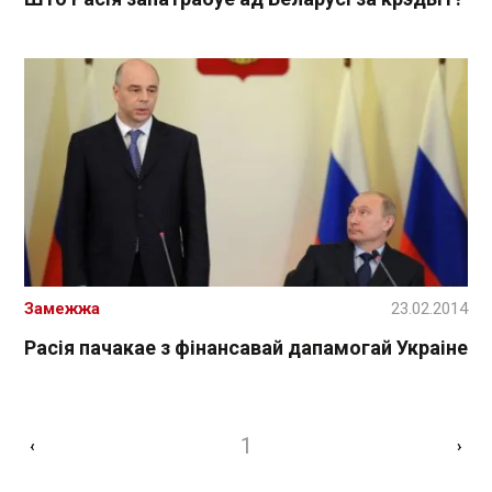
Замежжа
23.02.2014
Расія пачакае з фінансавай дапамогай Украіне
1
‹
›