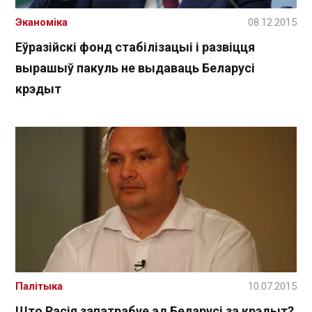
Эканоміка
08.12.2015
Еўразійскі фонд стабілізацыі і развіцця
вырашыў пакуль не выдаваць Беларусі
крэдыт
Палітыка
10.07.2015
Што Расія запатрабуе ад Беларусі за крэдыт?