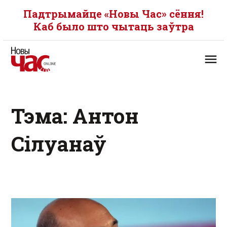
Падтрымайце «Новы Час» сёння!
Каб было што чытаць заўтра
Тэма: Антон
Сілуанаў