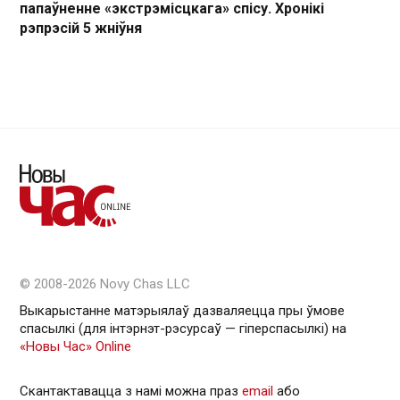
папаўненне «экстрэмісцкага» спісу. Хронікі
рэпрэсій 5 жніўня
© 2008-2026 Novy Chas LLC
Выкарыстанне матэрыялаў дазваляецца пры ўмове
спасылкі (для інтэрнэт-рэсурсаў — гiперспасылкi) на
«Новы Час» Online
Скантактавацца з намі можна праз
email
або