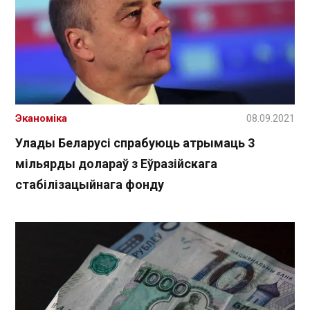
Эканоміка
08.09.2021
Улады Беларусі спрабуюць атрымаць 3
мільярды долараў з Еўразійскага
стабілізацыйнага фонду