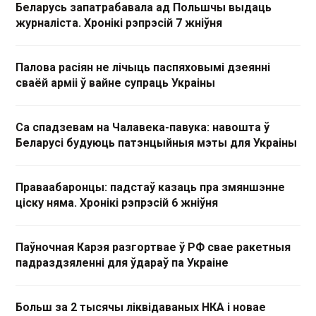
Беларусь запатрабавала ад Польшчы выдаць
журналіста. Хронікі рэпрэсій 7 жніўня
Палова расіян не лічыць паспяховымі дзеянні
сваёй арміі ў вайне супраць Украіны
Са спадзевам на Чалавека-павука: навошта ў
Беларусі будуюць патэнцыйныя мэты для Украіны
Праваабаронцы: падстаў казаць пра змяншэнне
ціску няма. Хронікі рэпрэсій 6 жніўня
Паўночная Карэя разгортвае ў РФ свае ракетныя
падраздзяленні для ўдараў па Украіне
Больш за 2 тысячы ліквідаваных НКА і новае