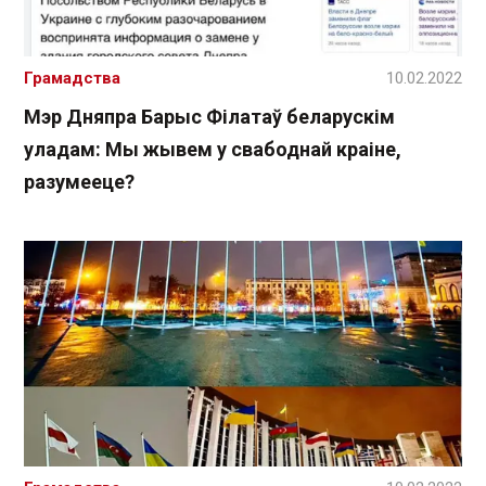
Грамадства
10.02.2022
Мэр Дняпра Барыс Філатаў беларускім
уладам: Мы жывем у свабоднай краіне,
разумееце?