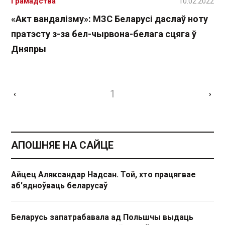
Грамадства
10.02.2022
«Акт вандалізму»: МЗС Беларусі даслаў ноту
пратэсту з-за бел-чырвона-белага сцяга ў
Дняпры
1
‹
›
АПОШНЯЕ НА САЙЦЕ
Айцец Аляксандар Надсан. Той, хто працягвае
аб'ядноўваць беларусаў
Беларусь запатрабавала ад Польшчы выдаць