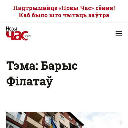
Падтрымайце «Новы Час» сёння!
Каб было што чытаць заўтра
Тэма: Барыс
Філатаў