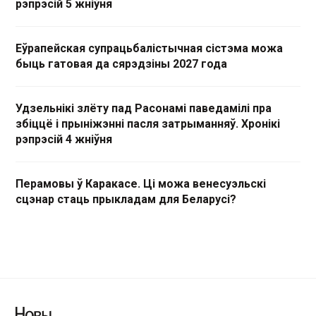
рэпрэсій 5 жніўня
Еўрапейская супрацьбалістычная сістэма можа
быць гатовая да сярэдзіны 2027 года
Удзельнікі злёту пад Расонамі паведамілі пра
збіццё і прыніжэнні пасля затрыманняў. Хронікі
рэпрэсій 4 жніўня
Перамовы ў Каракасе. Ці можа венесуэльскі
сцэнар стаць прыкладам для Беларусі?