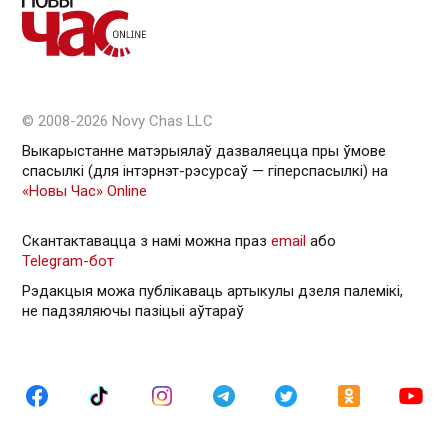
© 2008-2026 Novy Chas LLC
Выкарыстанне матэрыялаў дазваляецца пры ўмове
спасылкі (для інтэрнэт-рэсурсаў — гiперспасылкi) на
«Новы Час» Online
Скантактавацца з намі можна праз
email
або
Telegram-бот
Рэдакцыя можа публікаваць артыкулы дзеля палемікі,
не падзяляючы пазіцыі аўтараў