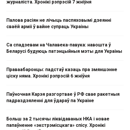
журналіста. Хронікі рэпрэсій 7 жніўня
Палова расіян не лічыць паспяховымі дзеянні
сваёй арміі ў вайне супраць Украіны
Са спадзевам на Чалавека-павука: навошта ў
Беларусі будуюць патэнцыйныя мэты для Украіны
Праваабаронцы: падстаў казаць пра змяншэнне
ціску няма. Хронікі рэпрэсій 6 жніўня
Паўночная Карэя разгортвае ў РФ свае ракетныя
падраздзяленні для ўдараў па Украіне
Больш за 2 тысячы ліквідаваных НКА і новае
папаўненне «экстрэмісцкага» спісу. Хронікі