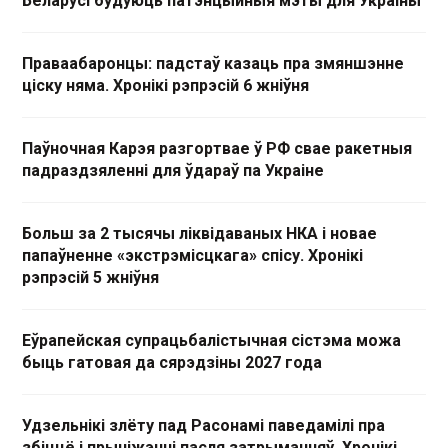
Беларусі будуюць патэнцыйныя мэты для Украіны
Праваабаронцы: падстаў казаць пра змяншэнне
ціску няма. Хронікі рэпрэсій 6 жніўня
Паўночная Карэя разгортвае ў РФ свае ракетныя
падраздзяленні для ўдараў па Украіне
Больш за 2 тысячы ліквідаваных НКА і новае
папаўненне «экстрэмісцкага» спісу. Хронікі
рэпрэсій 5 жніўня
Еўрапейская супрацьбалістычная сістэма можа
быць гатовая да сярэдзіны 2027 года
Удзельнікі злёту пад Расонамі паведамілі пра
збіццё і прыніжэнні пасля затрыманняў. Хронікі