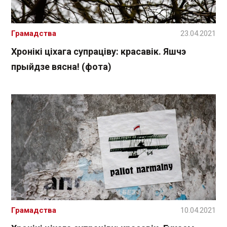
Грамадства
23.04.2021
Хронікі ціхага супраціву: красавік. Яшчэ
прыйдзе вясна! (фота)
Грамадства
10.04.2021