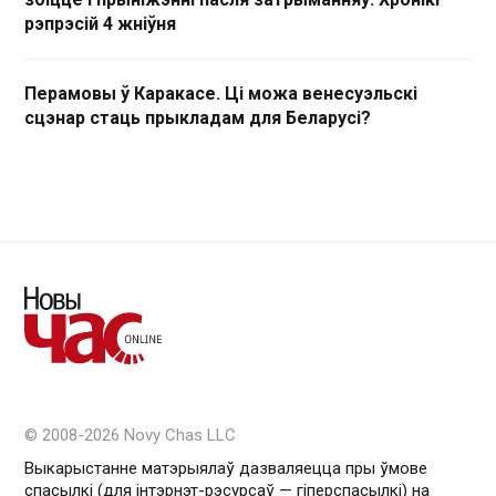
рэпрэсій 4 жніўня
Перамовы ў Каракасе. Ці можа венесуэльскі
сцэнар стаць прыкладам для Беларусі?
© 2008-2026 Novy Chas LLC
Выкарыстанне матэрыялаў дазваляецца пры ўмове
спасылкі (для інтэрнэт-рэсурсаў — гiперспасылкi) на