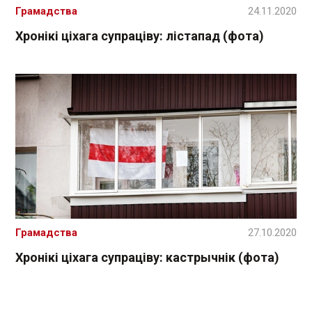
Грамадства
24.11.2020
Хронікі ціхага супраціву: лістапад (фота)
Грамадства
27.10.2020
Хронікі ціхага супраціву: кастрычнік (фота)