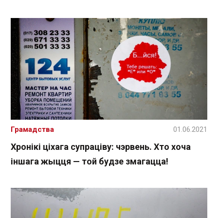
Грамадства
01.06.2021
Хронікі ціхага супраціву: чэрвень. Хто хоча
іншага жыцця — той будзе змагацца!