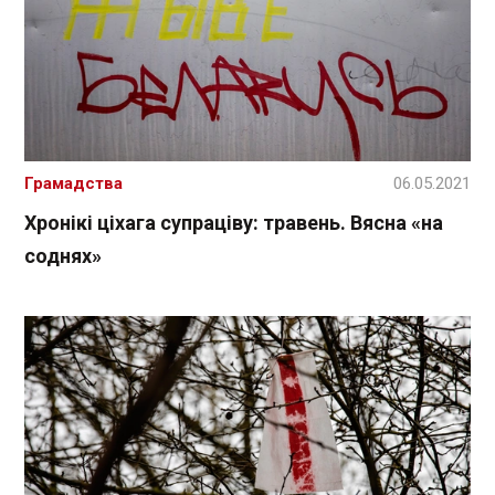
Грамадства
06.05.2021
Хронікі ціхага супраціву: травень. Вясна «на
соднях»