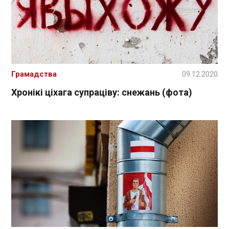
Грамадства
09.12.2020
Хронікі ціхага супраціву: снежань (фота)