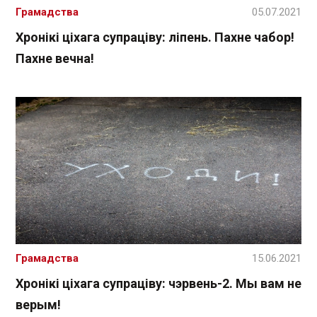
Грамадства
05.07.2021
Хронікі ціхага супраціву: ліпень. Пахне чабор!
Пахне вечна!
Грамадства
15.06.2021
Хронікі ціхага супраціву: чэрвень-2. Мы вам не
верым!