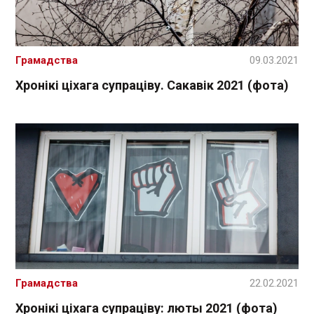
Грамадства
09.03.2021
Хронікі ціхага супраціву. Сакавік 2021 (фота)
Грамадства
22.02.2021
Хронікі ціхага супраціву: люты 2021 (фота)