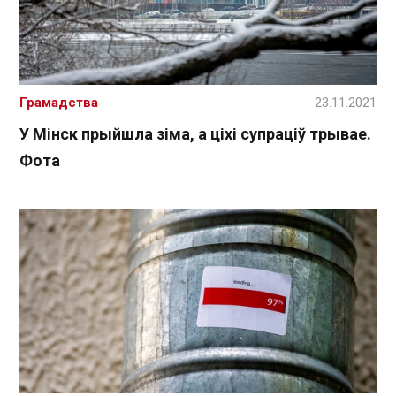
Грамадства
23.11.2021
У Мінск прыйшла зіма, а ціхі супраціў трывае.
Фота