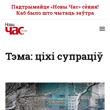
Падтрымайце «Новы Час» сёння!
Каб было што чытаць заўтра
Тэма: ціхі супраціў