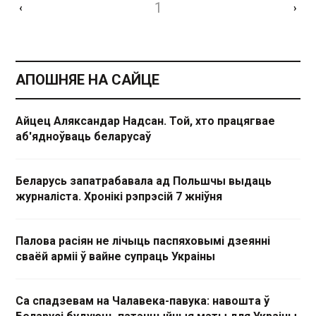
1
‹
›
АПОШНЯЕ НА САЙЦЕ
Айцец Аляксандар Надсан. Той, хто працягвае
аб'ядноўваць беларусаў
Беларусь запатрабавала ад Польшчы выдаць
журналіста. Хронікі рэпрэсій 7 жніўня
Палова расіян не лічыць паспяховымі дзеянні
сваёй арміі ў вайне супраць Украіны
Са спадзевам на Чалавека-павука: навошта ў