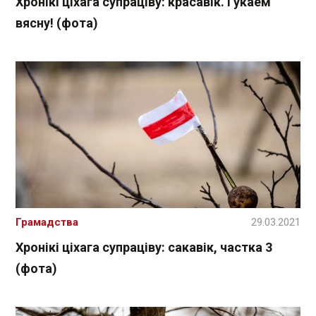
Хронікі ціхага супраціву: красавік. Гукаем
вясну! (фота)
Грамадства
29.03.2021
Хронікі ціхага супраціву: сакавік, частка 3
(фота)