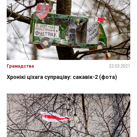
Грамадства
22.03.2021
Хронікі ціхага супраціву: сакавік-2 (фота)