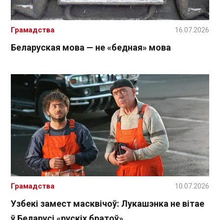
Грамадства
16.07.2026
Беларуская мова — не «бедная» мова
Грамадства
10.07.2026
Узбекі замест масквічоў: Лукашэнка не вітае
ў Беларусі «рускіх братоў»