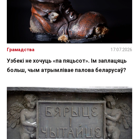
Грамадства
17.07.2026
Узбекі не хочуць «па пяцьсот». Ім заплацяць
больш, чым атрымлівае палова беларусаў?