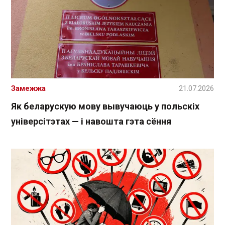
Замежжа
21.07.2026
Як беларускую мову вывучаюць у польскіх
універсітэтах — і навошта гэта сёння