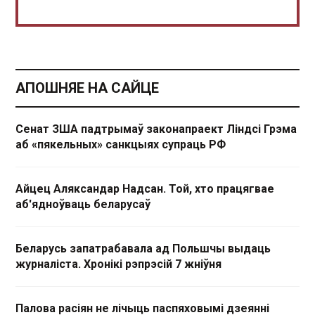
АПОШНЯЕ НА САЙЦЕ
Сенат ЗША падтрымаў законапраект Ліндсі Грэма
аб «пякельных» санкцыях супраць РФ
Айцец Аляксандар Надсан. Той, хто працягвае
аб'ядноўваць беларусаў
Беларусь запатрабавала ад Польшчы выдаць
журналіста. Хронікі рэпрэсій 7 жніўня
Палова расіян не лічыць паспяховымі дзеянні