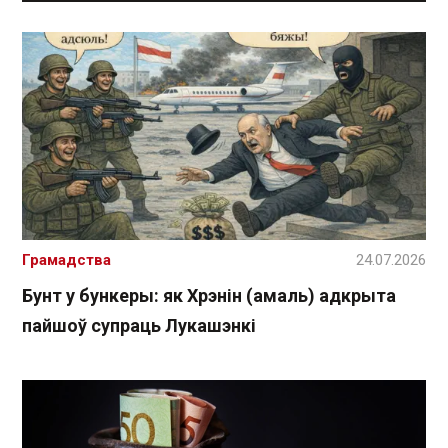
Грамадства
24.07.2026
Бунт у бункеры: як Хрэнін (амаль) адкрыта
пайшоў супраць Лукашэнкі