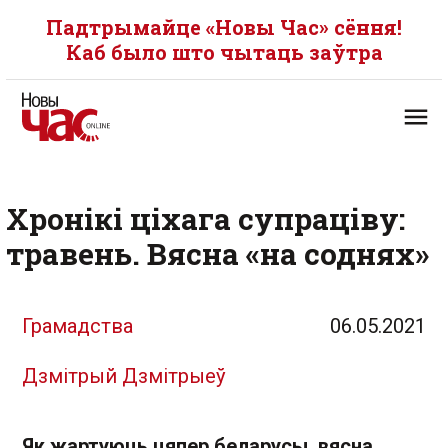
Падтрымайце «Новы Час» сёння!
Каб было што чытаць заўтра
Хронікі ціхага супраціву:
травень. Вясна «на соднях»
Грамадства
06.05.2021
Дзмітрый Дзмітрыеў
Як жартуюць цяпер беларусы, вясна