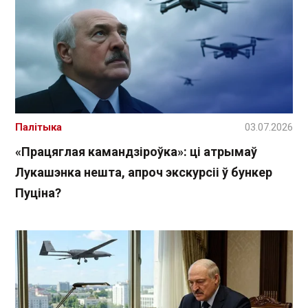
Палітыка
03.07.2026
«Працяглая камандзіроўка»: ці атрымаў
Лукашэнка нешта, апроч экскурсіі ў бункер
Пуціна?