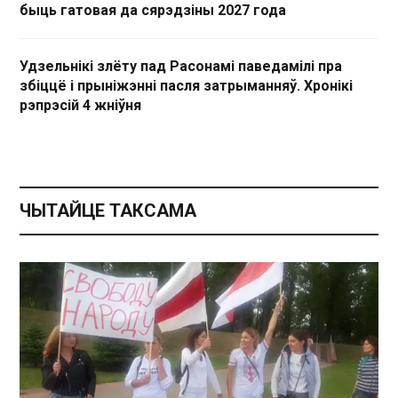
быць гатовая да сярэдзіны 2027 года
Удзельнікі злёту пад Расонамі паведамілі пра
збіццё і прыніжэнні пасля затрыманняў. Хронікі
рэпрэсій 4 жніўня
ЧЫТАЙЦЕ ТАКСАМА