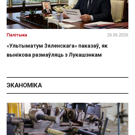
Палітыка
26.06.2026
«Ультыматум Зяленскага» паказаў, як
вынікова размаўляць з Лукашэнкам
ЭКАНОМІКА