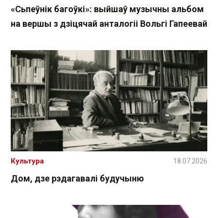
«Сьпеўнік багоўкі»: выйшаў музычны альбом
на вершы з дзіцячай анталогіі Вольгі Гапеевай
Культура
18.07.2026
Дом, дзе рэдагавалі будучыню