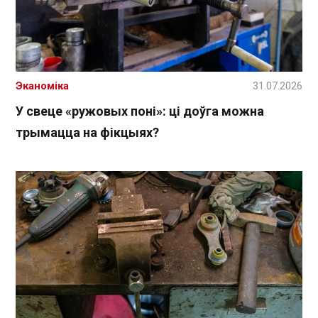
Эканоміка
31.07.2026
У свеце «ружовых поні»: ці доўга можна
трымацца на фікцыях?