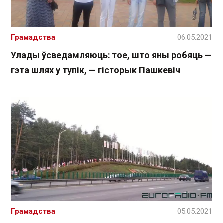
Грамадства
06.05.2021
Улады ўсведамляюць: тое, што яны робяць —
гэта шлях у тупік, — гісторык Пашкевіч
Грамадства
05.05.2021