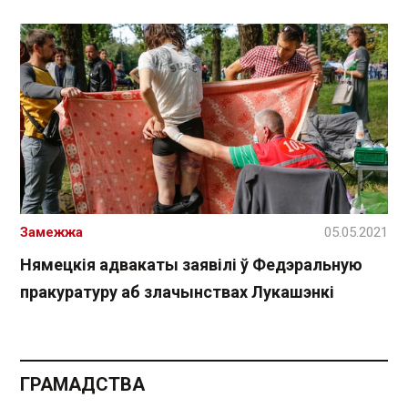
Замежжа
05.05.2021
Нямецкія адвакаты заявілі ў Федэральную
пракуратуру аб злачынствах Лукашэнкі
ГРАМАДСТВА