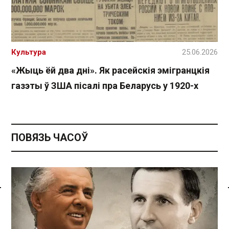
Культура
25.06.2026
«Жыць ёй два дні». Як расейскія эмігранцкія
газэты ў ЗША пісалі пра Беларусь у 1920-х
ПОВЯЗЬ ЧАСОЎ
Спасылка без VPN