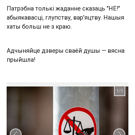
Патрэбна толькі жаданне сказаць "НЕ!"
абыякавасці, глупству, вар'яцтву. Нашыя
хаты больш не з краю.
Адчыняйце дзверы сваёй душы — вясна
прыйшла!