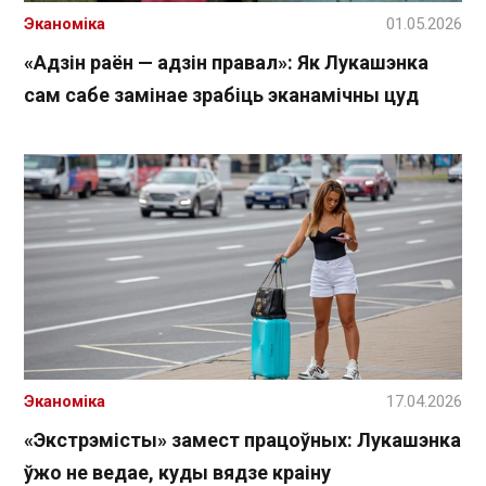
Эканоміка
01.05.2026
«Адзін раён — адзін правал»: Як Лукашэнка
сам сабе замінае зрабіць эканамічны цуд
Эканоміка
17.04.2026
«Экстрэмісты» замест працоўных: Лукашэнка
ўжо не ведае, куды вядзе краіну