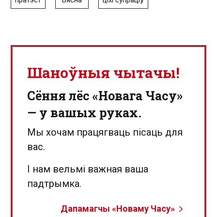
пратэст
"Вясна"
ціхі супраціў
Шаноўныя чытачы!
Сёння лёс «Новага Часу»
— у вашых руках.
Мы хочам працягваць пісаць для
вас.
І нам вельмі важная ваша
падтрымка.
Дапамагчы «Новаму Часу»