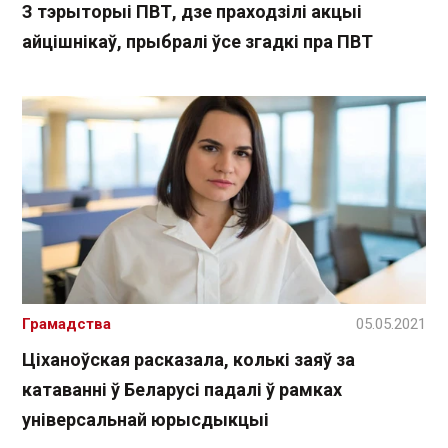
З тэрыторыі ПВТ, дзе праходзілі акцыі
айцішнікаў, прыбралі ўсе згадкі пра ПВТ
Грамадства
05.05.2021
Ціханоўская расказала, колькі заяў за
катаванні ў Беларусі падалі ў рамках
універсальнай юрысдыкцыі