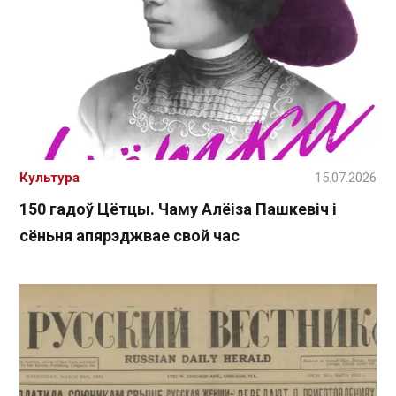
Культура
15.07.2026
150 гадоў Цётцы. Чаму Алёіза Пашкевіч і
сёньня апярэджвае свой час