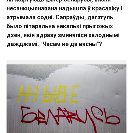
несанкцыянавана надышла ў красавіку і
атрымала содні. Сапраўды, дагэтуль
было літаральна некалькі прыгожых
дзён, якія адразу змяняліся халоднымі
дажджамі. "Часам не да вясны"?