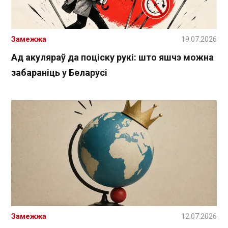
Замежжа
19.07.2026
Ад акуляраў да поціску рукі: што яшчэ можна
забараніць у Беларусі
Замежжа
12.07.2026