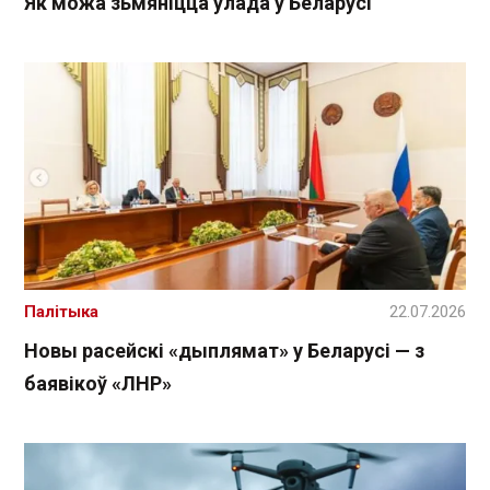
Як можа зьмяніцца ўлада ў Беларусі
Палітыка
22.07.2026
Новы расейскі «дыплямат» у Беларусі — з
баявікоў «ЛНР»