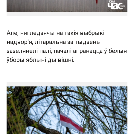
Але, нягледзячы на такія выбрыкі
надвор'я, літаральна за тыдзень
зазелянелі палі, пачалі апранацца ў белыя
ўборы яблыні ды вішні.