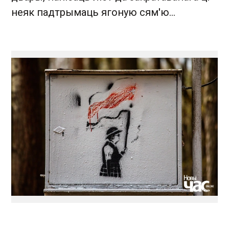
неяк падтрымаць ягоную сям'ю...