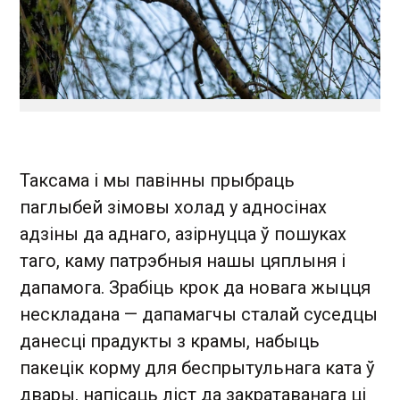
Таксама і мы павінны прыбраць
паглыбей зімовы холад у адносінах
адзіны да аднаго, азірнуцца ў пошуках
таго, каму патрэбныя нашы цяплыня і
дапамога. Зрабіць крок да новага жыцця
нескладана — дапамагчы сталай суседцы
данесці прадукты з крамы, набыць
пакецік корму для беспрытульнага ката ў
двары, напісаць ліст да закратаванага ці