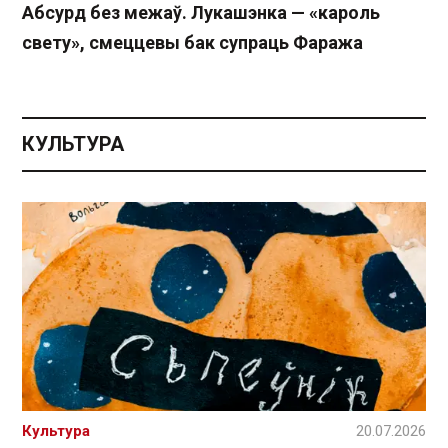
Абсурд без межаў. Лукашэнка — «кароль
свету», смеццевы бак супраць Фаража
КУЛЬТУРА
Культура
20.07.2026