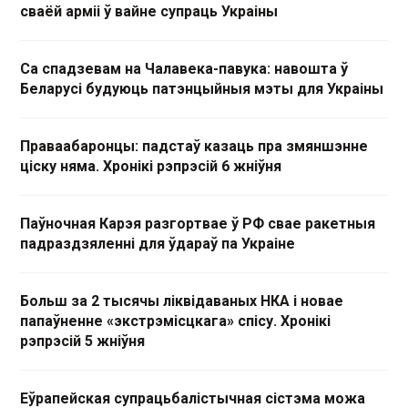
сваёй арміі ў вайне супраць Украіны
Са спадзевам на Чалавека-павука: навошта ў
Беларусі будуюць патэнцыйныя мэты для Украіны
Праваабаронцы: падстаў казаць пра змяншэнне
ціску няма. Хронікі рэпрэсій 6 жніўня
Паўночная Карэя разгортвае ў РФ свае ракетныя
падраздзяленні для ўдараў па Украіне
Больш за 2 тысячы ліквідаваных НКА і новае
папаўненне «экстрэмісцкага» спісу. Хронікі
рэпрэсій 5 жніўня
Еўрапейская супрацьбалістычная сістэма можа