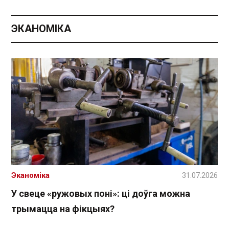
ЭКАНОМІКА
Эканоміка
31.07.2026
У свеце «ружовых поні»: ці доўга можна
трымацца на фікцыях?