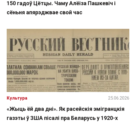
150 гадоў Цётцы. Чаму Алёіза Пашкевіч і
сёньня апярэджвае свой час
Культура
25.06.2026
«Жыць ёй два дні». Як расейскія эмігранцкія
газэты ў ЗША пісалі пра Беларусь у 1920-х