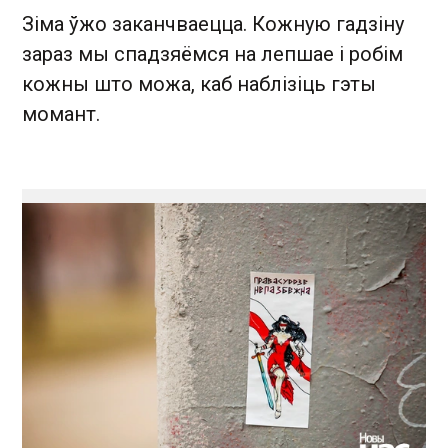
Зіма ўжо заканчваецца. Кожную гадзіну
зараз мы спадзяёмся на лепшае і робім
кожны што можа, каб наблізіць гэты
момант.