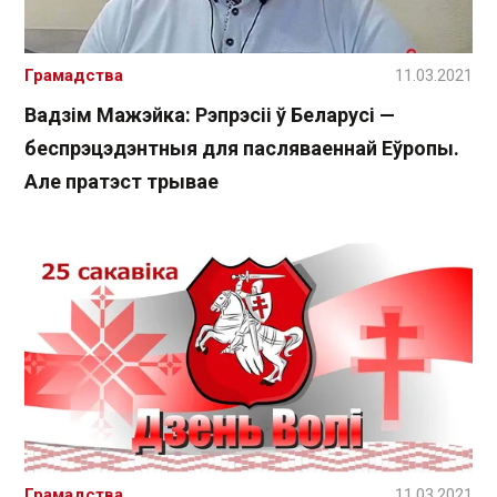
Грамадства
11.03.2021
Вадзім Мажэйка: Рэпрэсіі ў Беларусі —
беспрэцэдэнтныя для пасляваеннай Еўропы.
Але пратэст трывае
Грамадства
11.03.2021