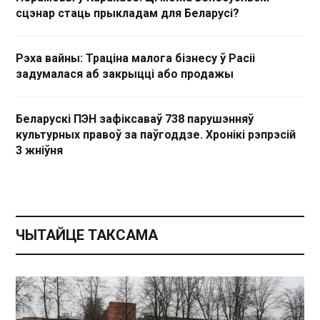
сцэнар стаць прыкладам для Беларусі?
Рэха вайны: Траціна малога бізнесу ў Расіі
задумалася аб закрыцці або продажы
Беларускі ПЭН зафіксаваў 738 парушэнняў
культурных правоў за паўгоддзе. Хронікі рэпрэсій
3 жніўня
ЧЫТАЙЦЕ ТАКСАМА