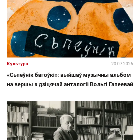
Культура
20.07.2026
«Сьпеўнік багоўкі»: выйшаў музычны альбом
на вершы з дзіцячай анталогіі Вольгі Гапеевай