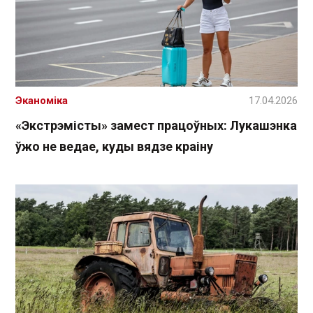
Эканоміка
17.04.2026
«Экстрэмісты» замест працоўных: Лукашэнка
ўжо не ведае, куды вядзе краіну