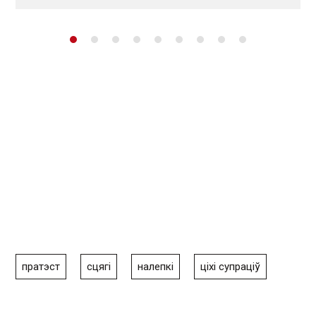
пратэст
сцягі
налепкі
ціхі супраціў