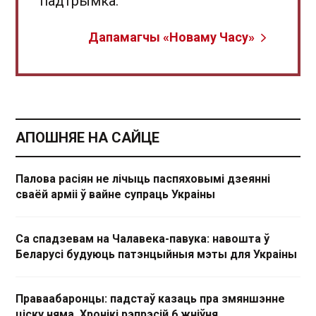
падтрымка.
Дапамагчы «Новаму Часу»
АПОШНЯЕ НА САЙЦЕ
Палова расіян не лічыць паспяховымі дзеянні
сваёй арміі ў вайне супраць Украіны
Са спадзевам на Чалавека-павука: навошта ў
Беларусі будуюць патэнцыйныя мэты для Украіны
Праваабаронцы: падстаў казаць пра змяншэнне
ціску няма. Хронікі рэпрэсій 6 жніўня