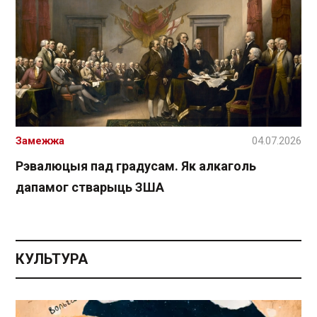
Замежжа
04.07.2026
Рэвалюцыя пад градусам. Як алкаголь
дапамог стварыць ЗША
КУЛЬТУРА