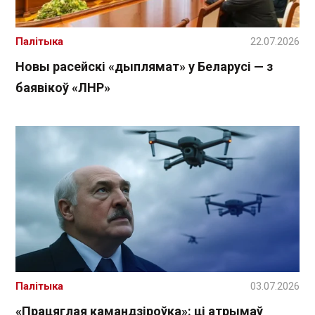
Палітыка
22.07.2026
Новы расейскі «дыплямат» у Беларусі — з
баявікоў «ЛНР»
Палітыка
03.07.2026
«Працяглая камандзіроўка»: ці атрымаў