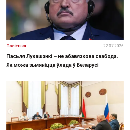
Палітыка
22.07.2026
Пасьля Лукашэнкі – не абавязкова свабода.
Як можа зьмяніцца ўлада ў Беларусі