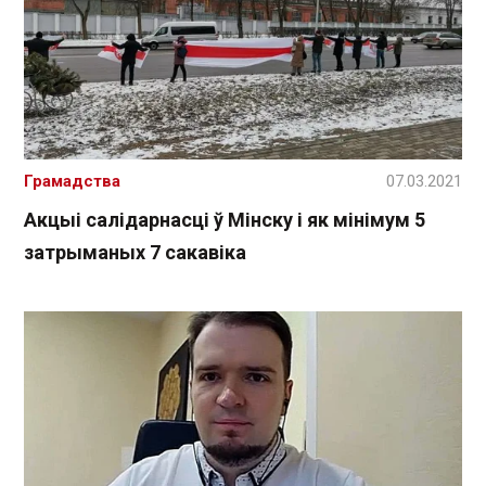
Грамадства
07.03.2021
Акцыі салідарнасці ў Мінску і як мінімум 5
затрыманых 7 сакавіка