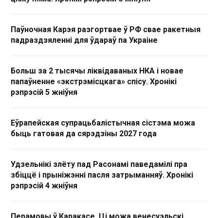
Паўночная Карэя разгортвае ў РФ свае ракетныя
падраздзяленні для ўдараў па Украіне
Больш за 2 тысячы ліквідаваных НКА і новае
папаўненне «экстрэмісцкага» спісу. Хронікі
рэпрэсій 5 жніўня
Еўрапейская супрацьбалістычная сістэма можа
быць гатовая да сярэдзіны 2027 года
Удзельнікі злёту пад Расонамі паведамілі пра
збіццё і прыніжэнні пасля затрыманняў. Хронікі
рэпрэсій 4 жніўня
Перамовы ў Каракасе. Ці можа венесуэльскі