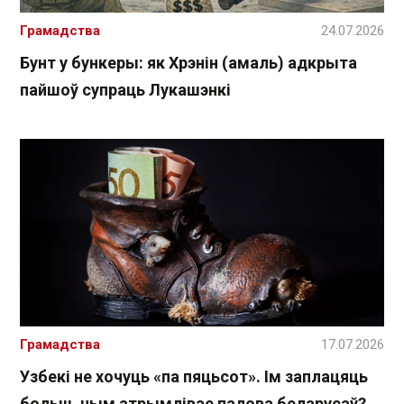
Грамадства
24.07.2026
Бунт у бункеры: як Хрэнін (амаль) адкрыта
пайшоў супраць Лукашэнкі
Грамадства
17.07.2026
Узбекі не хочуць «па пяцьсот». Ім заплацяць
больш, чым атрымлівае палова беларусаў?