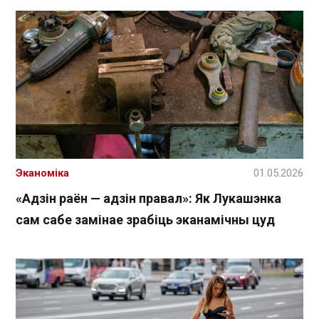
Эканоміка
01.05.2026
«Адзін раён — адзін правал»: Як Лукашэнка
сам сабе замінае зрабіць эканамічны цуд