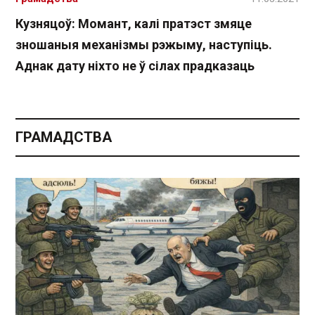
Кузняцоў: Момант, калі пратэст змяце
зношаныя механізмы рэжыму, наступіць.
Аднак дату ніхто не ў сілах прадказаць
ГРАМАДСТВА