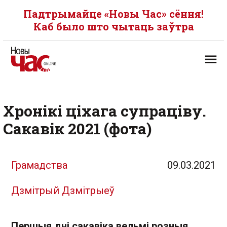
Падтрымайце «Новы Час» сёння!
Каб было што чытаць заўтра
Хронікі ціхага супраціву.
Сакавік 2021 (фота)
Грамадства
09.03.2021
Дзмітрый Дзмітрыеў
Першыя дні сакавіка вельмі розныя.