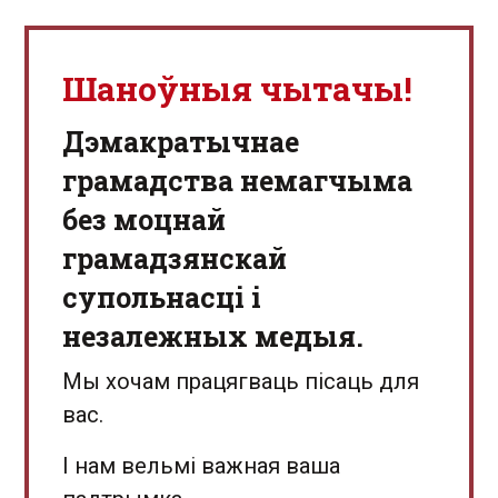
Шаноўныя чытачы!
Дэмакратычнае
грамадства немагчыма
без моцнай
грамадзянскай
супольнасці і
незалежных медыя.
Мы хочам працягваць пісаць для
вас.
І нам вельмі важная ваша