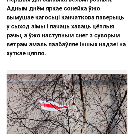
Адным днём яркае сонейка ўжо
вымушае кагосьці канчаткова паверыць
у сыход зімы і пачаць хаваць цёплыя
рэчы, а ўжо наступным снег з суворым
ветрам амаль пазбаўляе іншых надзеі на
хуткае цяпло.