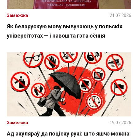
Замежжа
21.07.2026
Як беларускую мову вывучаюць у польскіх
універсітэтах — і навошта гэта сёння
Замежжа
19.07.2026
Ад акуляраў да поціску рукі: што яшчэ можна