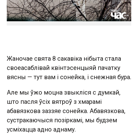
Жаночае свята 8 сакавіка нібыта стала
своеасаблівай квінтэсенцыяй пачатку
вясны — тут вам і сонейка, і снежная бура.
Але мы ўжо моцна звыкліся с думкай,
што пасля ўсіх вятроў з хмарамі
абавязкова заззяе сонейка. Абавязкова,
сустракаючыся позіркамі, мы будзем
усміхацца адно аднаму.