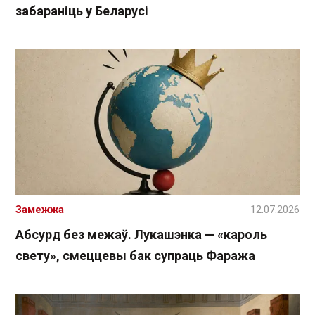
забараніць у Беларусі
Замежжа
12.07.2026
Абсурд без межаў. Лукашэнка — «кароль
свету», смеццевы бак супраць Фаража