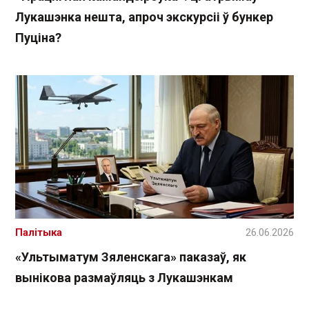
Лукашэнка нешта, апроч экскурсіі ў бункер
Пуціна?
Палітыка
26.06.2026
«Ультыматум Зяленскага» паказаў, як
вынікова размаўляць з Лукашэнкам