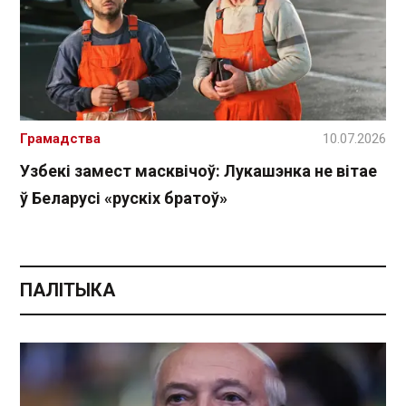
Грамадства
10.07.2026
Узбекі замест масквічоў: Лукашэнка не вітае
ў Беларусі «рускіх братоў»
ПАЛІТЫКА