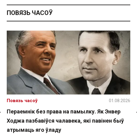
ПОВЯЗЬ ЧАСОЎ
Повязь часоў
01.08.2026
Пераемнік без права на памылку. Як Энвер
Спасылка без VPN
Ходжа пазбавіўся чалавека, які павінен быў
атрымаць яго ўладу