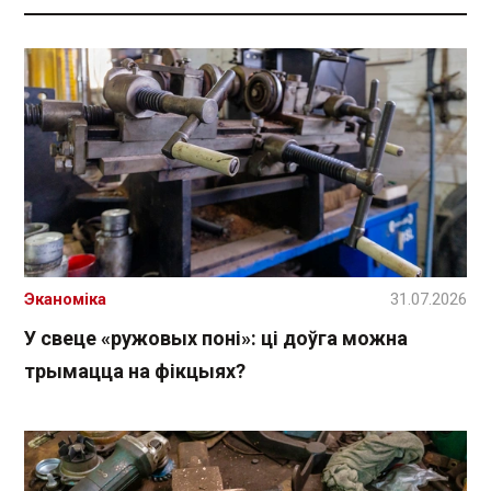
Эканоміка
31.07.2026
У свеце «ружовых поні»: ці доўга можна
трымацца на фікцыях?