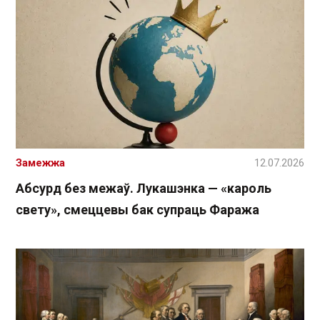
Замежжа
12.07.2026
Абсурд без межаў. Лукашэнка — «кароль
свету», смеццевы бак супраць Фаража