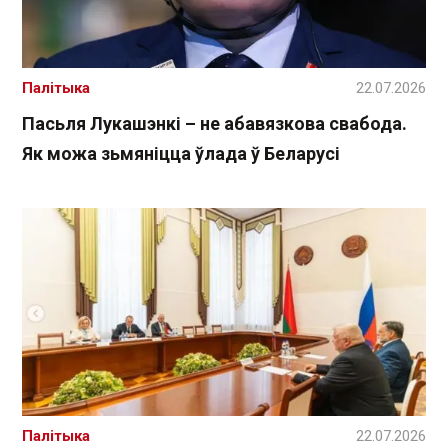
Палітыка
22.07.2026
Пасьля Лукашэнкі – не абавязкова свабода.
Як можа зьмяніцца ўлада ў Беларусі
Палітыка
22.07.2026