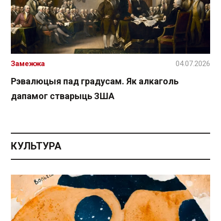
Замежжа
04.07.2026
Рэвалюцыя пад градусам. Як алкаголь
дапамог стварыць ЗША
КУЛЬТУРА