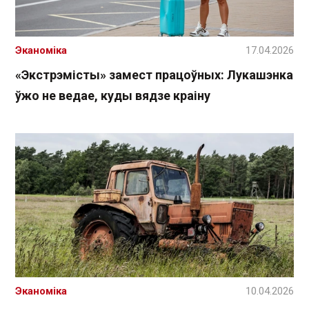
Эканоміка
17.04.2026
«Экстрэмісты» замест працоўных: Лукашэнка
ўжо не ведае, куды вядзе краіну
Эканоміка
10.04.2026