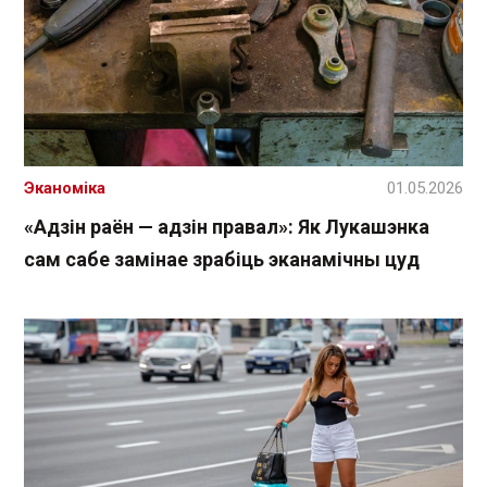
Эканоміка
01.05.2026
«Адзін раён — адзін правал»: Як Лукашэнка
сам сабе замінае зрабіць эканамічны цуд