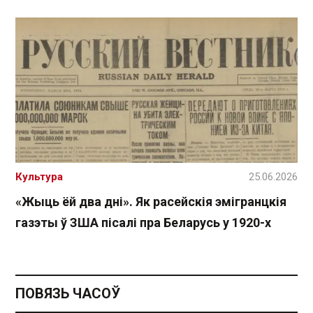
Культура
25.06.2026
«Жыць ёй два дні». Як расейскія эмігранцкія
газэты ў ЗША пісалі пра Беларусь у 1920-х
ПОВЯЗЬ ЧАСОЎ