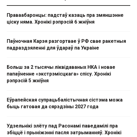
Праваабаронцы: падстаў казаць пра змяншэнне
ціску няма. Хронікі рэпрэсій 6 жніўня
Паўночная Карэя разгортвае ў РФ свае ракетныя
падраздзяленні для ўдараў па Украіне
Больш за 2 тысячы ліквідаваных НКА і новае
папаўненне «экстрэмісцкага» спісу. Хронікі
рэпрэсій 5 жніўня
Еўрапейская супрацьбалістычная сістэма можа
быць гатовая да сярэдзіны 2027 года
Удзельнікі злёту пад Расонамі паведамілі пра
збіццё і прыніжэнні пасля затрыманняў. Хронікі