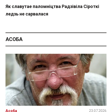
Як славутае паломніцтва Радзівіла Сіроткі
ледзь не сарвалася
АСОБА
Асоба
23.07.2026