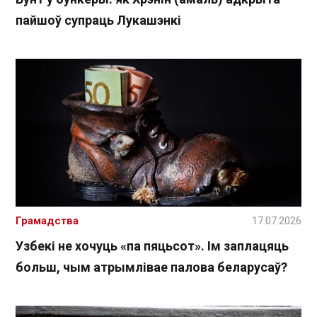
пайшоў супраць Лукашэнкі
Грамадства
17.07.2026
Узбекі не хочуць «па пяцьсот». Ім заплацяць
больш, чым атрымлівае палова беларусаў?