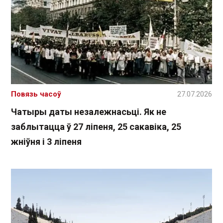
Повязь часоў
27.07.2026
Чатыры даты незалежнасьці. Як не
заблытацца ў 27 ліпеня, 25 сакавіка, 25
жніўня і 3 ліпеня