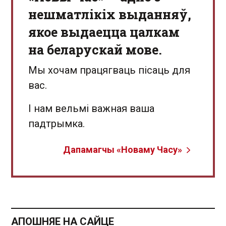
нешматлікіх выданняў,
якое выдаецца цалкам
на беларускай мове.
Мы хочам працягваць пісаць для
вас.
І нам вельмі важная ваша
падтрымка.
Дапамагчы «Новаму Часу»
АПОШНЯЕ НА САЙЦЕ