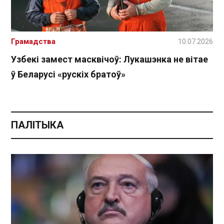
Грамадства
10.07.2026
Узбекі замест масквічоў: Лукашэнка не вітае
ў Беларусі «рускіх братоў»
ПАЛІТЫКА