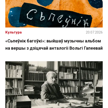
Культура
20.07.2026
«Сьпеўнік багоўкі»: выйшаў музычны альбом
на вершы з дзіцячай анталогіі Вольгі Гапеевай