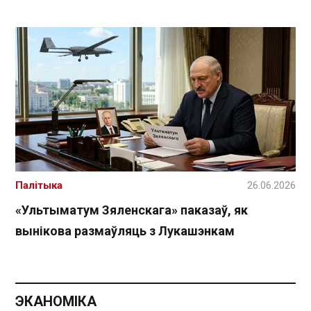
Палітыка
26.06.2026
«Ультыматум Зяленскага» паказаў, як
вынікова размаўляць з Лукашэнкам
ЭКАНОМІКА