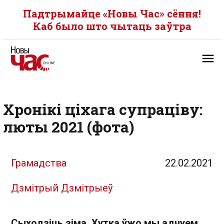
Падтрымайце «Новы Час» сёння!
Каб было што чытаць заўтра
Хронікі ціхага супраціву:
люты 2021 (фота)
Грамадства
22.02.2021
Дзмітрый Дзмітрыеў
Сыходзіць зіма. Хутка ўжо мы адчуем