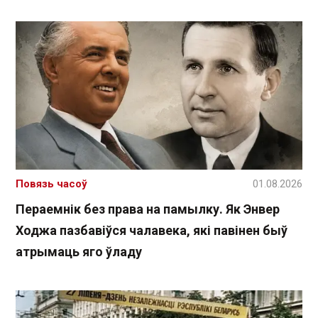
Повязь часоў
01.08.2026
Пераемнік без права на памылку. Як Энвер
Ходжа пазбавіўся чалавека, які павінен быў
атрымаць яго ўладу