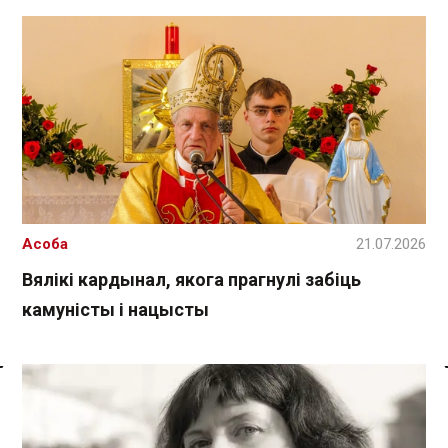
Асоба
21.07.2026
Вялікі кардынал, якога прагнулі забіць
камуністы і нацысты
Спасылка без VPN