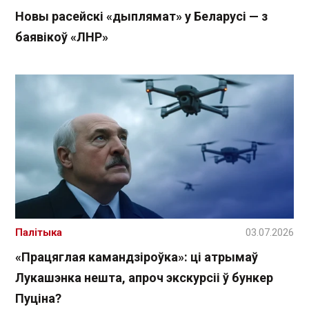
Новы расейскі «дыплямат» у Беларусі — з
баявікоў «ЛНР»
Палітыка
03.07.2026
«Працяглая камандзіроўка»: ці атрымаў
Лукашэнка нешта, апроч экскурсіі ў бункер
Пуціна?