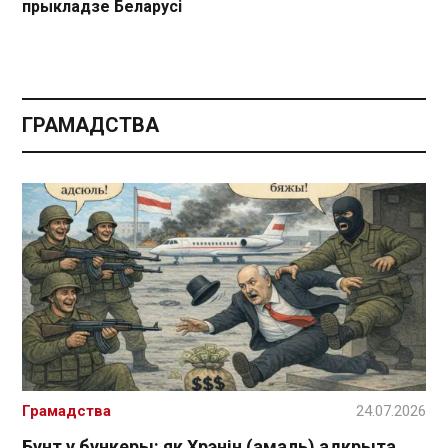
прыкладзе Беларусі
ГРАМАДСТВА
Грамадства
24.07.2026
Бунт у бункеры: як Хрэнін (амаль) адкрыта