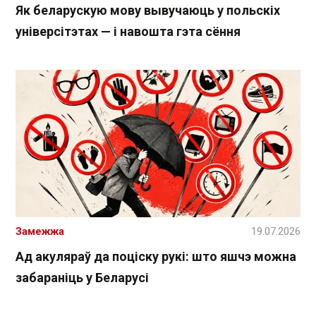
Як беларускую мову вывучаюць у польскіх
універсітэтах — і навошта гэта сёння
Замежжа
19.07.2026
Ад акуляраў да поціску рукі: што яшчэ можна
забараніць у Беларусі