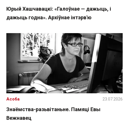
Юрый Хашчавацкі: «Галоўнае — дажыць, і
дажыць годна». Архіўнае інтэрв'ю
Асоба
23.07.2026
Знаёмства-разьвітаньне. Памяці Евы
Вежнавец