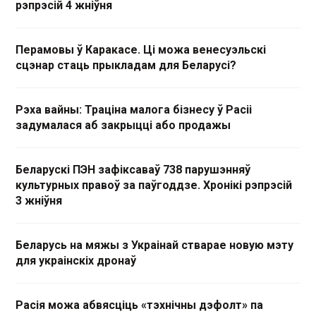
рэпрэсій 4 жніўня
Перамовы ў Каракасе. Ці можа венесуэльскі
сцэнар стаць прыкладам для Беларусі?
Рэха вайны: Траціна малога бізнесу ў Расіі
задумалася аб закрыцці або продажы
Беларускі ПЭН зафіксаваў 738 парушэнняў
культурных правоў за паўгоддзе. Хронікі рэпрэсій
3 жніўня
Беларусь на мяжы з Украінай стварае новую мэту
для украінскіх дронаў
Расія можа абвясціць «тэхнічны дэфолт» па