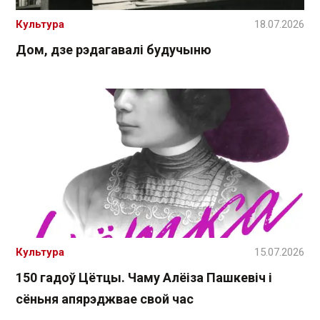
Культура
18.07.2026
Дом, дзе рэдагавалі будучыню
Культура
15.07.2026
150 гадоў Цётцы. Чаму Алёіза Пашкевіч і
сёньня апярэджвае свой час