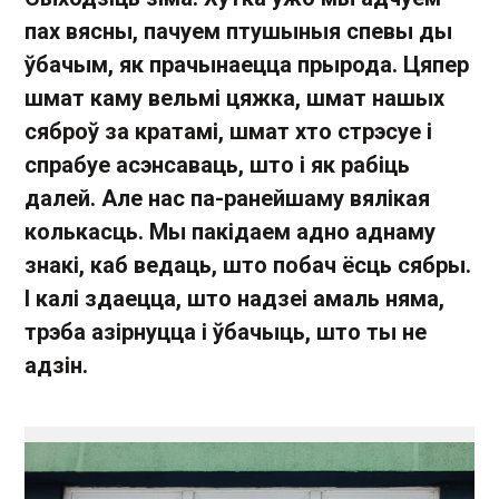
пах вясны, пачуем птушыныя спевы ды
ўбачым, як прачынаецца прырода. Цяпер
шмат каму вельмі цяжка, шмат нашых
сяброў за кратамі, шмат хто стрэсуе і
спрабуе асэнсаваць, што і як рабіць
далей. Але нас па-ранейшаму вялікая
колькасць. Мы пакідаем адно аднаму
знакі, каб ведаць, што побач ёсць сябры.
І калі здаецца, што надзеі амаль няма,
трэба азірнуцца і ўбачыць, што ты не
адзін.