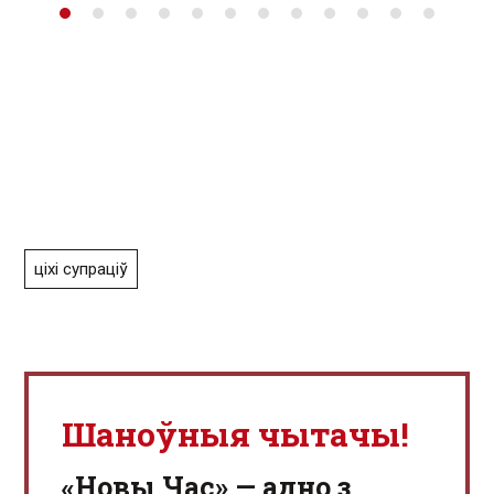
ціхі супраціў
Шаноўныя чытачы!
«Новы Час» — адно з