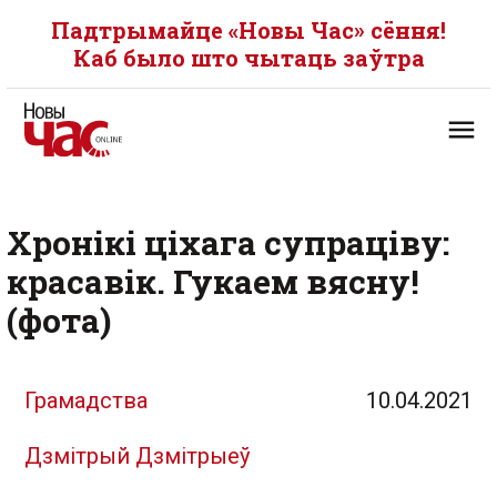
Падтрымайце «Новы Час» сёння!
Каб было што чытаць заўтра
Хронікі ціхага супраціву:
красавік. Гукаем вясну!
(фота)
Грамадства
10.04.2021
Дзмітрый Дзмітрыеў