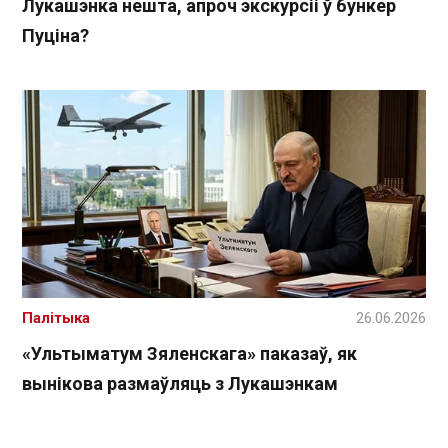
Лукашэнка нешта, апроч экскурсіі ў бункер
Пуціна?
Палітыка
26.06.2026
«Ультыматум Зяленскага» паказаў, як
вынікова размаўляць з Лукашэнкам