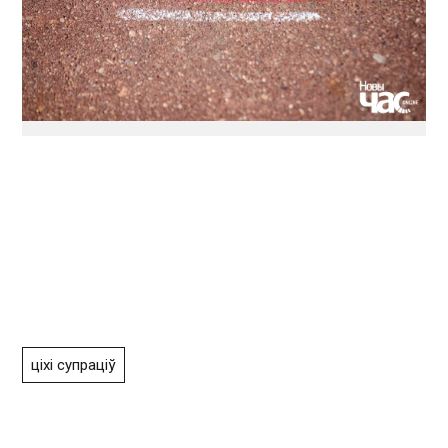
ціхі супраціў