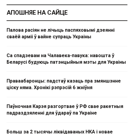
АПОШНЯЕ НА САЙЦЕ
Палова расіян не лічыць паспяховымі дзеянні
сваёй арміі ў вайне супраць Украіны
Са спадзевам на Чалавека-павука: навошта ў
Беларусі будуюць патэнцыйныя мэты для Украіны
Праваабаронцы: падстаў казаць пра змяншэнне
ціску няма. Хронікі рэпрэсій 6 жніўня
Паўночная Карэя разгортвае ў РФ свае ракетныя
падраздзяленні для ўдараў па Украіне
Больш за 2 тысячы ліквідаваных НКА і новае