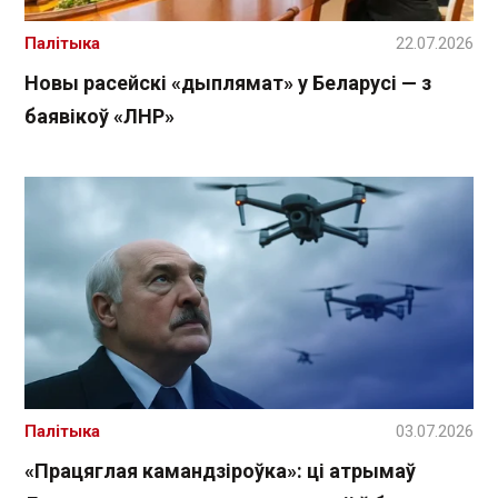
Палітыка
22.07.2026
Новы расейскі «дыплямат» у Беларусі — з
баявікоў «ЛНР»
Палітыка
03.07.2026
«Працяглая камандзіроўка»: ці атрымаў