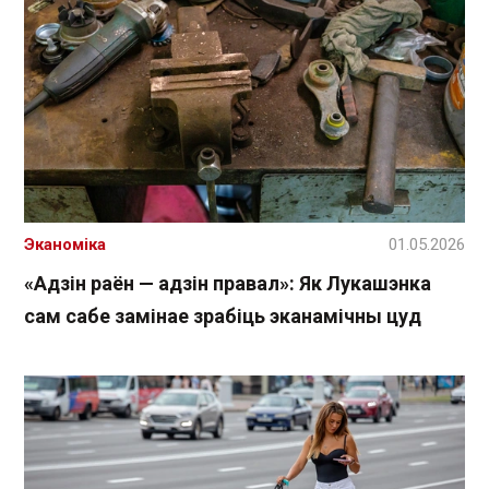
Эканоміка
01.05.2026
«Адзін раён — адзін правал»: Як Лукашэнка
сам сабе замінае зрабіць эканамічны цуд