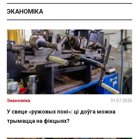
ЭКАНОМІКА
Эканоміка
31.07.2026
У свеце «ружовых поні»: ці доўга можна
трымацца на фікцыях?