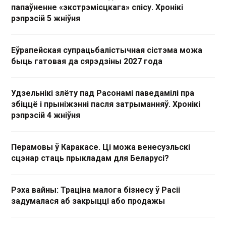
папаўненне «экстрэмісцкага» спісу. Хронікі
рэпрэсій 5 жніўня
Еўрапейская супрацьбалістычная сістэма можа
быць гатовая да сярэдзіны 2027 года
Удзельнікі злёту пад Расонамі паведамілі пра
збіццё і прыніжэнні пасля затрыманняў. Хронікі
рэпрэсій 4 жніўня
Перамовы ў Каракасе. Ці можа венесуэльскі
сцэнар стаць прыкладам для Беларусі?
Рэха вайны: Траціна малога бізнесу ў Расіі
задумалася аб закрыцці або продажы