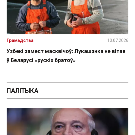
Грамадства
10.07.2026
Узбекі замест масквічоў: Лукашэнка не вітае
ў Беларусі «рускіх братоў»
ПАЛІТЫКА