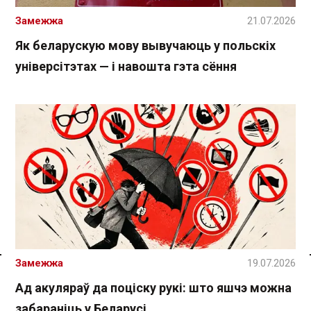
Замежжа
21.07.2026
Як беларускую мову вывучаюць у польскіх
універсітэтах — і навошта гэта сёння
Замежжа
19.07.2026
Спасылка без VPN
Ад акуляраў да поціску рукі: што яшчэ можна
забараніць у Беларусі