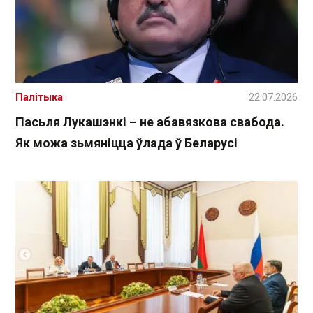
Палітыка
22.07.2026
Пасьля Лукашэнкі – не абавязкова свабода.
Як можа зьмяніцца ўлада ў Беларусі