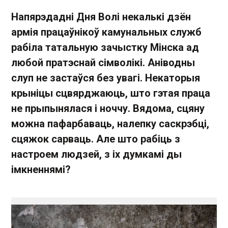
Напярэдадні Дня Волі некалькі дзён
армія працаўнікоў камунальных служб
рабіла татальную зачыстку Мінска ад
любой пратэснай сімволікі. Аніводны
слуп не застаўся без увагі. Некаторыя
крыніцы сцвярджаюць, што гэтая праца
не прыпынялася і ноччу. Вядома, сцяну
можна пафарбаваць, налепку саскрэбці,
сцяжок сарваць. Але што рабіць з
настроем людзей, з іх думкамі ды
імкненнямі?