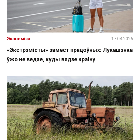
Эканоміка
17.04.2026
«Экстрэмісты» замест працоўных: Лукашэнка
ўжо не ведае, куды вядзе краіну