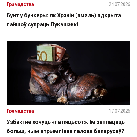
Грамадства
24.07.2026
Бунт у бункеры: як Хрэнін (амаль) адкрыта
пайшоў супраць Лукашэнкі
Грамадства
17.07.2026
Узбекі не хочуць «па пяцьсот». Ім заплацяць
больш, чым атрымлівае палова беларусаў?