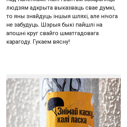
людзям адкрыта выказваць свае думкі,
то яны знайдуць іншыя шляхі, але нічога
не забудуць. Шэрыя быкі пайшлі на
апошні круг свайго шматгадовага
карагоду. Гукаем вясну!