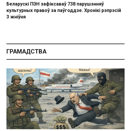
Беларускі ПЭН зафіксаваў 738 парушэнняў
культурных правоў за паўгоддзе. Хронікі рэпрэсій
3 жніўня
ГРАМАДСТВА