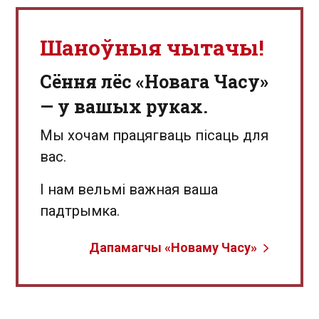
Шаноўныя чытачы!
Сёння лёс «Новага Часу»
— у вашых руках.
Мы хочам працягваць пісаць для
вас.
І нам вельмі важная ваша
падтрымка.
Дапамагчы «Новаму Часу»