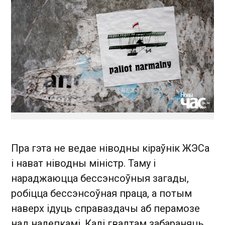
Пра гэта не ведае ніводны кіраўнік ЖЭСа
і нават ніводны міністр. Таму і
нараджаюцца бессэнсоўныя загады,
робіцца бессэнсоўная праца, а потым
наверх ідуць справаздачы аб перамозе
над налепкамі. Калі гвалтам забараняць