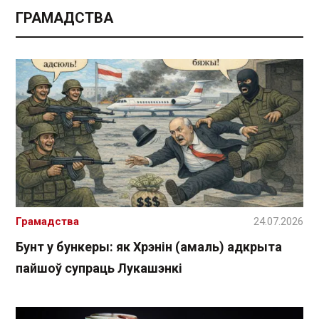
ГРАМАДСТВА
Грамадства
24.07.2026
Бунт у бункеры: як Хрэнін (амаль) адкрыта
пайшоў супраць Лукашэнкі