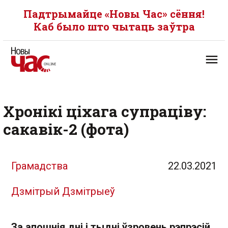
Падтрымайце «Новы Час» сёння!
Каб было што чытаць заўтра
Хронікі ціхага супраціву:
сакавік-2 (фота)
Грамадства
22.03.2021
Дзмітрый Дзмітрыеў
За апошнія дні і тыдні ўзровень рэпрэсій