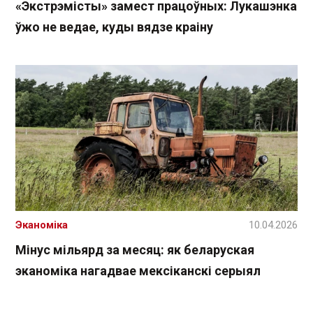
«Экстрэмісты» замест працоўных: Лукашэнка
ўжо не ведае, куды вядзе краіну
Эканоміка
10.04.2026
Мінус мільярд за месяц: як беларуская
эканоміка нагадвае мексіканскі серыял