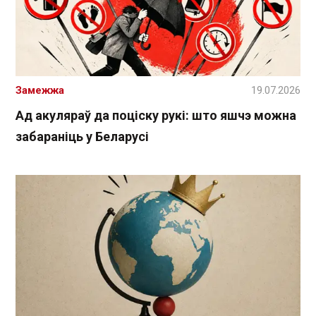
Замежжа
19.07.2026
Ад акуляраў да поціску рукі: што яшчэ можна
забараніць у Беларусі