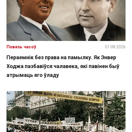
Повязь часоў
01.08.2026
Пераемнік без права на памылку. Як Энвер
Ходжа пазбавіўся чалавека, які павінен быў
атрымаць яго ўладу