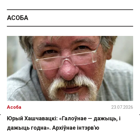
АСОБА
Асоба
23.07.2026
Юрый Хашчавацкі: «Галоўнае — дажыць, і
Спасылка без VPN
дажыць годна». Архіўнае інтэрв'ю