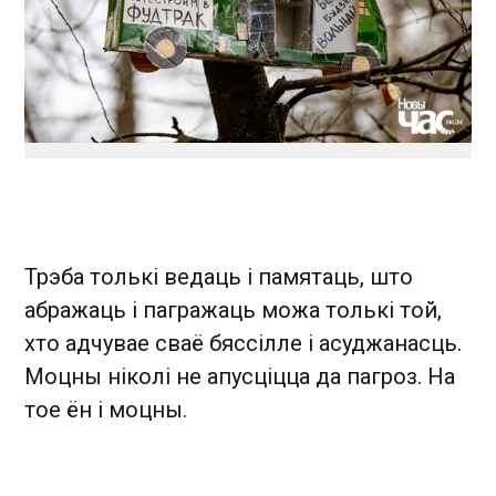
Трэба толькі ведаць і памятаць, што
абражаць і пагражаць можа толькі той,
хто адчувае сваё бяссілле і асуджанасць.
Моцны ніколі не апусціцца да пагроз. На
тое ён і моцны.