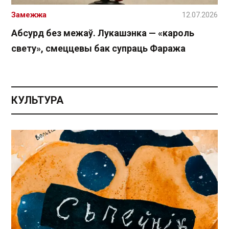
Замежжа
12.07.2026
Абсурд без межаў. Лукашэнка — «кароль
свету», смеццевы бак супраць Фаража
КУЛЬТУРА