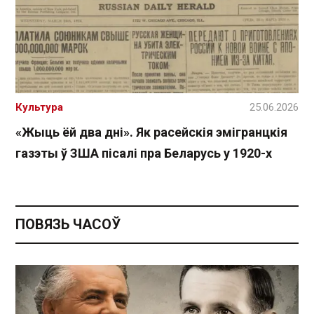
Культура
25.06.2026
«Жыць ёй два дні». Як расейскія эмігранцкія
газэты ў ЗША пісалі пра Беларусь у 1920-х
ПОВЯЗЬ ЧАСОЎ