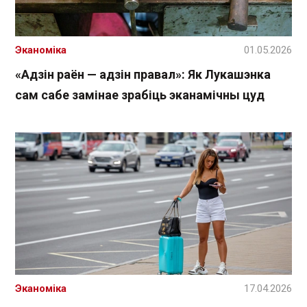
Эканоміка
01.05.2026
«Адзін раён — адзін правал»: Як Лукашэнка
сам сабе замінае зрабіць эканамічны цуд
Эканоміка
17.04.2026