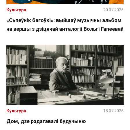
Культура
20.07.2026
«Сьпеўнік багоўкі»: выйшаў музычны альбом
на вершы з дзіцячай анталогіі Вольгі Гапеевай
Культура
18.07.2026
Дом, дзе рэдагавалі будучыню