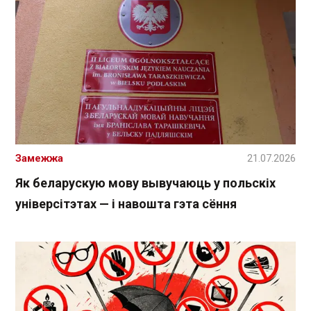
Замежжа
21.07.2026
Як беларускую мову вывучаюць у польскіх
універсітэтах — і навошта гэта сёння