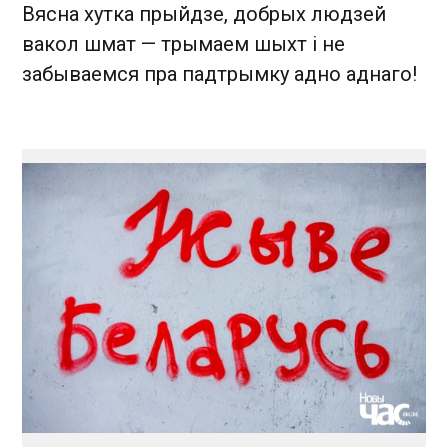
Вясна хутка прыйдзе, добрых людзей
вакол шмат — трымаем шыхт і не
забываемся пра падтрымку адно аднаго!