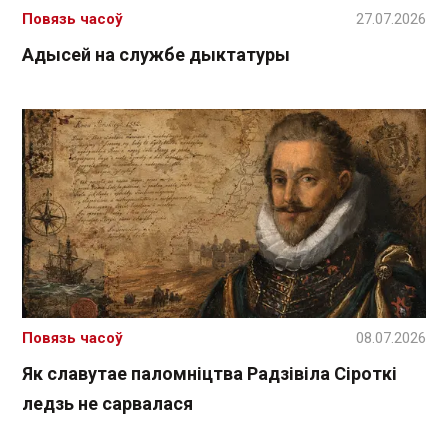
Повязь часоў
27.07.2026
Адысей на службе дыктатуры
Повязь часоў
08.07.2026
Як славутае паломніцтва Радзівіла Сіроткі
ледзь не сарвалася