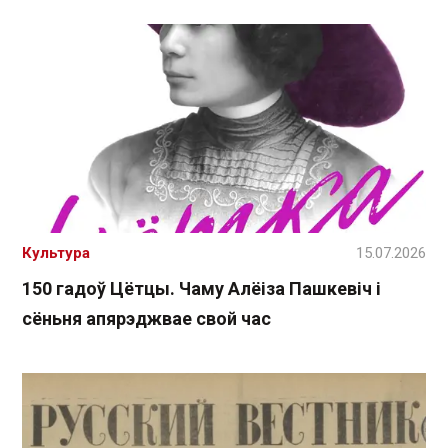
Культура
15.07.2026
150 гадоў Цётцы. Чаму Алёіза Пашкевіч і
сёньня апярэджвае свой час