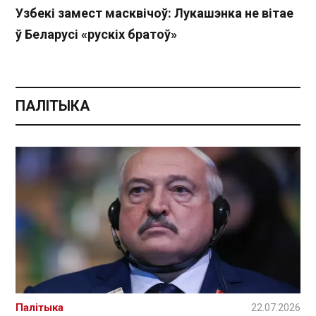
Узбекі замест масквічоў: Лукашэнка не вітае
ў Беларусі «рускіх братоў»
ПАЛІТЫКА
Палітыка
22.07.2026