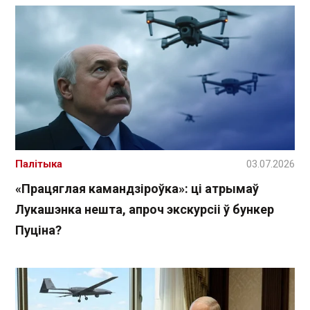
Палітыка
03.07.2026
«Працяглая камандзіроўка»: ці атрымаў
Лукашэнка нешта, апроч экскурсіі ў бункер
Пуціна?