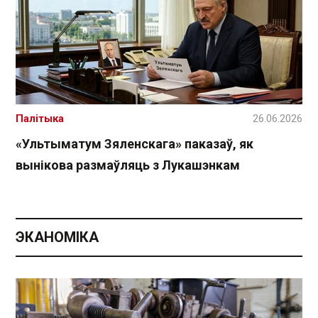
Палітыка
26.06.2026
«Ультыматум Зяленскага» паказаў, як
вынікова размаўляць з Лукашэнкам
ЭКАНОМІКА