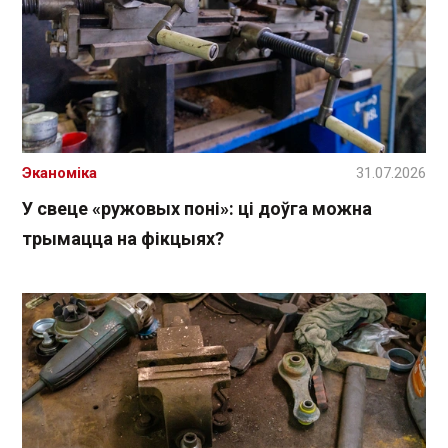
Эканоміка
31.07.2026
У свеце «ружовых поні»: ці доўга можна
трымацца на фікцыях?