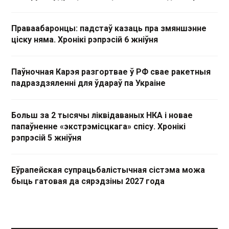
Праваабаронцы: падстаў казаць пра змяншэнне
ціску няма. Хронікі рэпрэсій 6 жніўня
Паўночная Карэя разгортвае ў РФ свае ракетныя
падраздзяленні для ўдараў па Украіне
Больш за 2 тысячы ліквідаваных НКА і новае
папаўненне «экстрэмісцкага» спісу. Хронікі
рэпрэсій 5 жніўня
Еўрапейская супрацьбалістычная сістэма можа
быць гатовая да сярэдзіны 2027 года