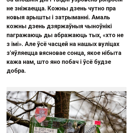
не зніжаецца. Кожны дзень чутно пра
новыя арышты і затрыманні. Амаль
кожны дзень дзяржаўныя чыноўнікі
пагражаюць ды абражаюць тых, «хто не
з імі». Але ўсё часцей на нашых вуліцах
з'яўляецца вясновае сонца, якое нібыта
кажа нам, што яно побач і ўсё будзе
добра.