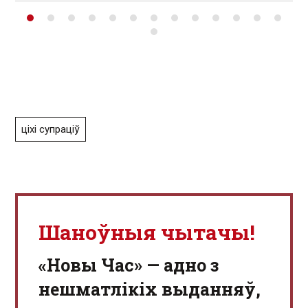
ціхі супраціў
Шаноўныя чытачы!
«Новы Час» — адно з
нешматлікіх выданняў,