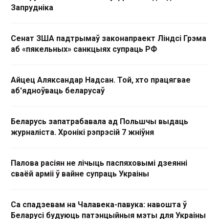
Запрудніка
Сенат ЗША падтрымаў законапраект Ліндсі Грэма
аб «пякельных» санкцыях супраць РФ
Айцец Аляксандар Надсан. Той, хто працягвае
аб'ядноўваць беларусаў
Беларусь запатрабавала ад Польшчы выдаць
журналіста. Хронікі рэпрэсій 7 жніўня
Палова расіян не лічыць паспяховымі дзеянні
сваёй арміі ў вайне супраць Украіны
Са спадзевам на Чалавека-павука: навошта ў
Беларусі будуюць патэнцыйныя мэты для Украіны