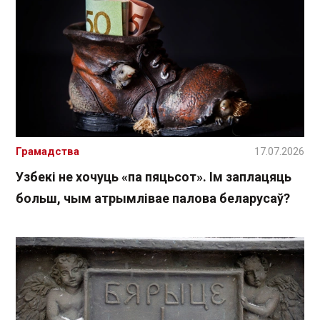
Грамадства
17.07.2026
Узбекі не хочуць «па пяцьсот». Ім заплацяць
больш, чым атрымлівае палова беларусаў?