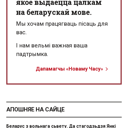
якое выдаецца цалкам
на беларускай мове.
Мы хочам працягваць пісаць для
вас.
І нам вельмі важная ваша
падтрымка.
Дапамагчы «Новаму Часу»
АПОШНЯЕ НА САЙЦЕ
Беларус з вольнага сьвету. Да стагодзьдзя Янкі