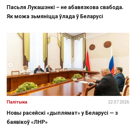
Пасьля Лукашэнкі – не абавязкова свабода.
Як можа зьмяніцца ўлада ў Беларусі
Палітыка
22.07.2026
Новы расейскі «дыплямат» у Беларусі — з
баявікоў «ЛНР»