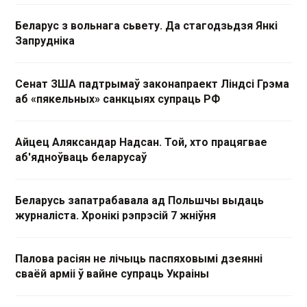
Беларус з вольнага сьвету. Да стагодзьдзя Янкі
Запрудніка
Сенат ЗША падтрымаў законапраект Ліндсі Грэма
аб «пякельных» санкцыях супраць РФ
Айцец Аляксандар Надсан. Той, хто працягвае
аб'ядноўваць беларусаў
Беларусь запатрабавала ад Польшчы выдаць
журналіста. Хронікі рэпрэсій 7 жніўня
Палова расіян не лічыць паспяховымі дзеянні
сваёй арміі ў вайне супраць Украіны