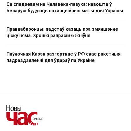
Са спадзевам на Чалавека-павука: навошта ў
Беларусі будуюць патэнцыйныя мэты для Украіны
Праваабаронцы: падстаў казаць пра змяншэнне
ціску няма. Хронікі рэпрэсій 6 жніўня
Паўночная Карэя разгортвае ў РФ свае ракетныя
падраздзяленні для ўдараў па Украіне