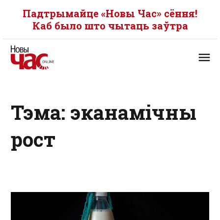
Падтрымайце «Новы Час» сёння!
Каб было што чытаць заўтра
Тэма: эканамічны
рост