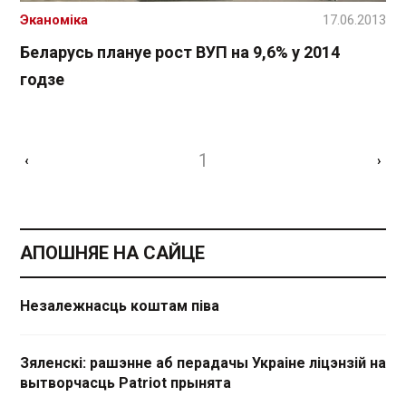
Эканоміка
17.06.2013
Беларусь плануе рост ВУП на 9,6% у 2014
годзе
1
‹
›
АПОШНЯЕ НА САЙЦЕ
Незалежнасць коштам піва
Зяленскі: рашэнне аб перадачы Украіне ліцэнзій на
вытворчасць Patriot прынята