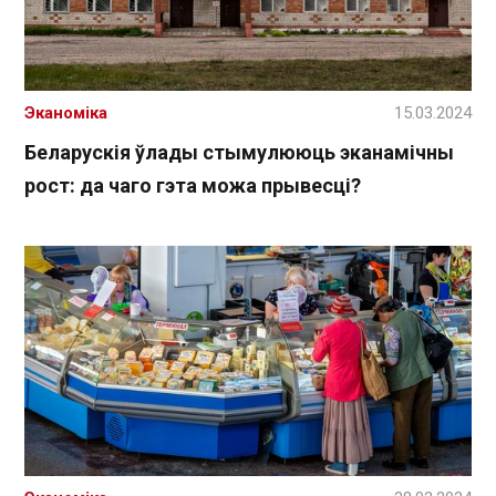
Эканоміка
15.03.2024
Беларускія ўлады стымулююць эканамічны
рост: да чаго гэта можа прывесці?