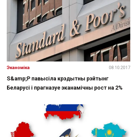
Эканоміка
08.10.2017
S&amp;P павысіла крэдытны рэйтынг
Беларусі і прагназуе эканамічны рост на 2%