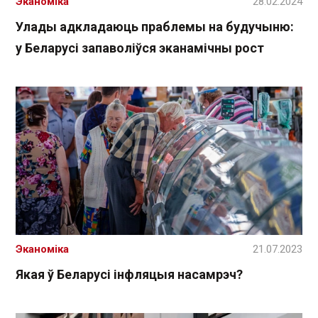
Эканоміка
28.02.2024
Улады адкладаюць праблемы на будучыню:
у Беларусі запаволіўся эканамічны рост
Эканоміка
21.07.2023
Якая ў Беларусі інфляцыя насамрэч?