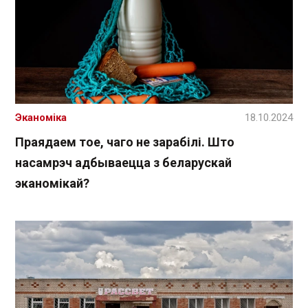
Эканоміка
18.10.2024
Праядаем тое, чаго не зарабілі. Што
насамрэч адбываецца з беларускай
эканомікай?