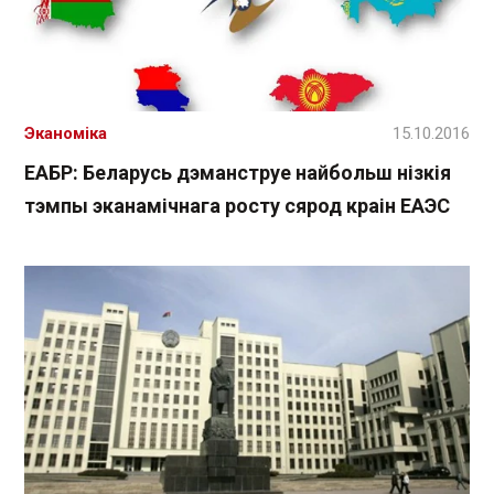
Эканоміка
15.10.2016
ЕАБР: Беларусь дэманструе найбольш нізкія
тэмпы эканамічнага росту сярод краін ЕАЭС