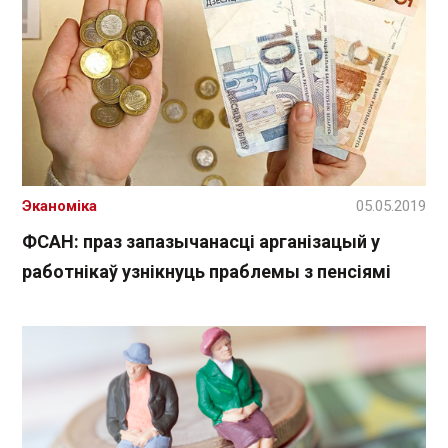
Эканоміка
05.05.2019
ФСАН: праз запазычанасці арганізацый у
работнікаў узнікнуць праблемы з пенсіямі