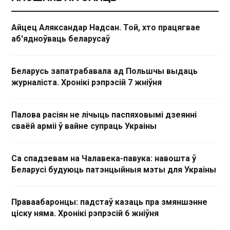
Айцец Аляксандар Надсан. Той, хто працягвае
аб'ядноўваць беларусаў
Беларусь запатрабавала ад Польшчы выдаць
журналіста. Хронікі рэпрэсій 7 жніўня
Палова расіян не лічыць паспяховымі дзеянні
сваёй арміі ў вайне супраць Украіны
Са спадзевам на Чалавека-павука: навошта ў
Беларусі будуюць патэнцыйныя мэты для Украіны
Праваабаронцы: падстаў казаць пра змяншэнне
ціску няма. Хронікі рэпрэсій 6 жніўня