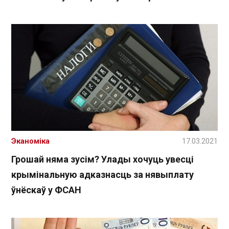
Эканоміка
17.03.2021
Грошай няма зусім? Улады хочуць увесці
крымінальную адказнасць за нявыплату
ўнёскаў у ФСАН