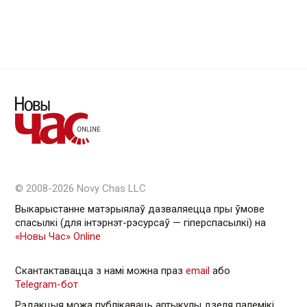
© 2008-2026 Novy Chas LLC
Выкарыстанне матэрыялаў дазваляецца пры ўмове
спасылкі (для інтэрнэт-рэсурсаў — гiперспасылкi) на
«Новы Час» Online
Скантактавацца з намі можна праз
email
або
Telegram-бот
Рэдакцыя можа публікаваць артыкулы дзеля палемікі,