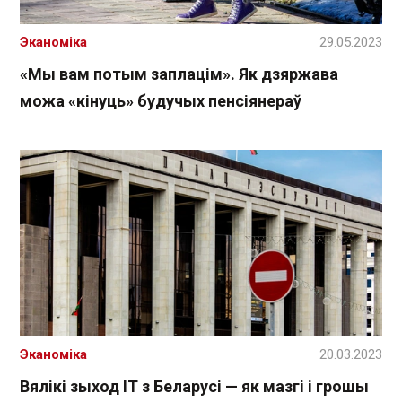
Эканоміка
29.05.2023
«Мы вам потым заплацім». Як дзяржава
можа «кінуць» будучых пенсіянераў
Эканоміка
20.03.2023
Вялікі зыход ІТ з Беларусі — як мазгі і грошы