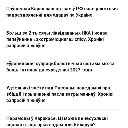
Паўночная Карэя разгортвае ў РФ свае ракетныя
падраздзяленні для ўдараў па Украіне
Больш за 2 тысячы ліквідаваных НКА і новае
папаўненне «экстрэмісцкага» спісу. Хронікі
рэпрэсій 5 жніўня
Еўрапейская супрацьбалістычная сістэма можа
быць гатовая да сярэдзіны 2027 года
Удзельнікі злёту пад Расонамі паведамілі пра
збіццё і прыніжэнні пасля затрыманняў. Хронікі
рэпрэсій 4 жніўня
Перамовы ў Каракасе. Ці можа венесуэльскі
сцэнар стаць прыкладам для Беларусі?