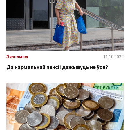
Эканоміка
11.10.2022
Да нармальнай пенсіі дажывуць не ўсе?