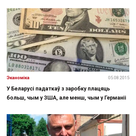
Эканоміка
05.08.2015
У Беларусі падаткаў з заробку плацяць
больш, чым у ЗША, але менш, чым у Германіі