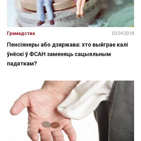
Грамадства
03.04.2018
Пенсіянеры або дзяржава: хто выйграе калі
ўнёскі ў ФСАН заменяць сацыяльным
падаткам?