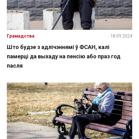
Грамадства
18.09.2024
Што будзе з адлічэннямі ў ФСАН, калі
памерці да выхаду на пенсію або праз год
пасля