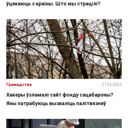
ўцякаюць з краіны. Што мы страцілі?
Грамадства
27.02.2023
Хакеры ўзламалі сайт фонду сацабароны?
Яны патрабуюць вызваліць палітвязняў