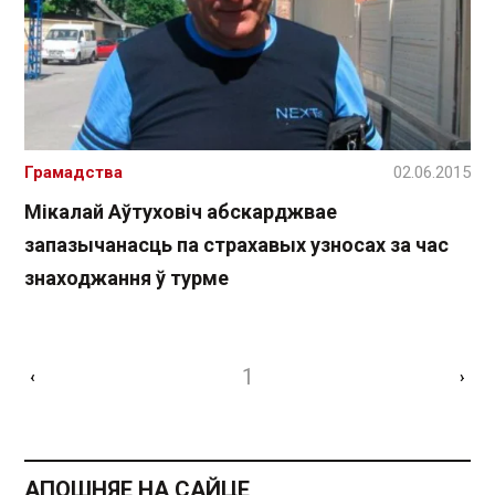
Грамадства
02.06.2015
Мікалай Аўтуховіч абскарджвае
запазычанасць па страхавых узносах за час
знаходжання ў турме
1
‹
›
АПОШНЯЕ НА САЙЦЕ