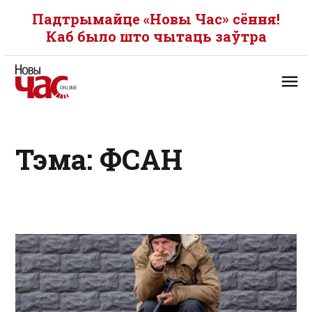
Падтрымайце «Новы Час» сёння!
Каб было што чытаць заўтра
Тэма: ФСАН