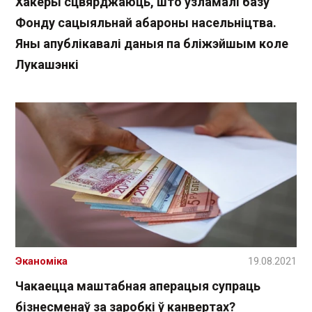
Хакеры сцвярджаюць, што ўзламалі базу
Фонду сацыяльнай абароны насельніцтва.
Яны апублікавалі даныя па бліжэйшым коле
Лукашэнкі
Эканоміка
19.08.2021
Чакаецца маштабная аперацыя супраць
бізнесменаў за заробкі ў канвертах?