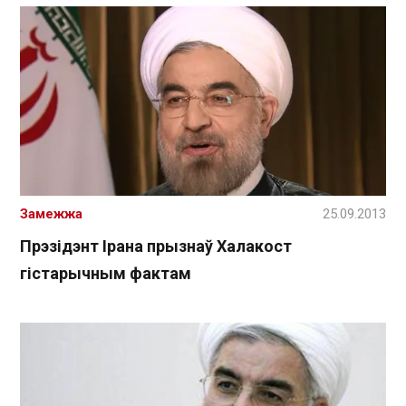
Замежжа
25.09.2013
Прэзідэнт Ірана прызнаў Халакост
гістарычным фактам