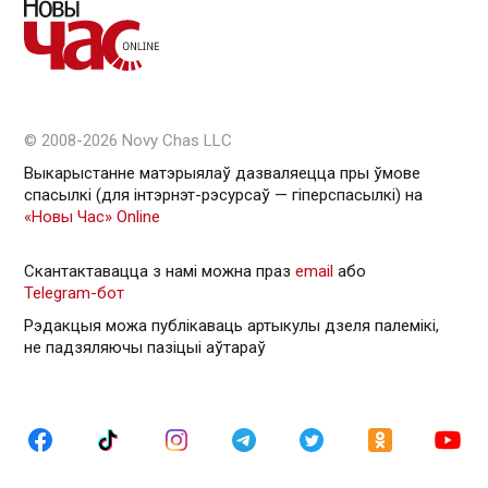
© 2008-2026 Novy Chas LLC
Выкарыстанне матэрыялаў дазваляецца пры ўмове
спасылкі (для інтэрнэт-рэсурсаў — гiперспасылкi) на
«Новы Час» Online
Скантактавацца з намі можна праз
email
або
Telegram-бот
Рэдакцыя можа публікаваць артыкулы дзеля палемікі,
не падзяляючы пазіцыі аўтараў