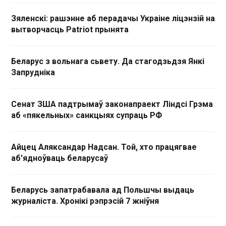
Зяленскі: рашэнне аб перадачы Украіне ліцэнзій на
вытворчасць Patriot прынята
Беларус з вольнага сьвету. Да стагодзьдзя Янкі
Запрудніка
Сенат ЗША падтрымаў законапраект Ліндсі Грэма
аб «пякельных» санкцыях супраць РФ
Айцец Аляксандар Надсан. Той, хто працягвае
аб'ядноўваць беларусаў
Беларусь запатрабавала ад Польшчы выдаць
журналіста. Хронікі рэпрэсій 7 жніўня