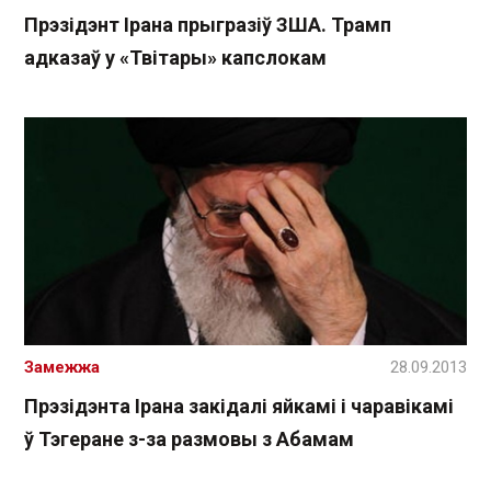
Прэзідэнт Ірана прыгразіў ЗША. Трамп
адказаў у «Твітары» капслокам
Замежжа
28.09.2013
Прэзідэнта Ірана закідалі яйкамі і чаравікамі
ў Тэгеране з-за размовы з Абамам