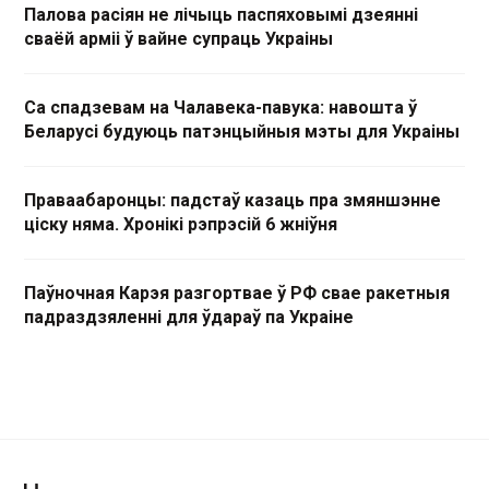
Палова расіян не лічыць паспяховымі дзеянні
сваёй арміі ў вайне супраць Украіны
Са спадзевам на Чалавека-павука: навошта ў
Беларусі будуюць патэнцыйныя мэты для Украіны
Праваабаронцы: падстаў казаць пра змяншэнне
ціску няма. Хронікі рэпрэсій 6 жніўня
Паўночная Карэя разгортвае ў РФ свае ракетныя
падраздзяленні для ўдараў па Украіне