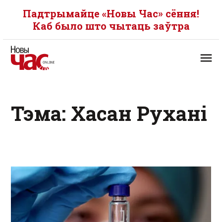
Падтрымайце «Новы Час» сёння!
Каб было што чытаць заўтра
Тэма: Хасан Рухані