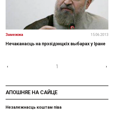
Замежжа
15.06.2013
Нечаканасць на прэзідэнцкіх выбарах у Іране
1
‹
›
АПОШНЯЕ НА САЙЦЕ
Незалежнасць коштам піва