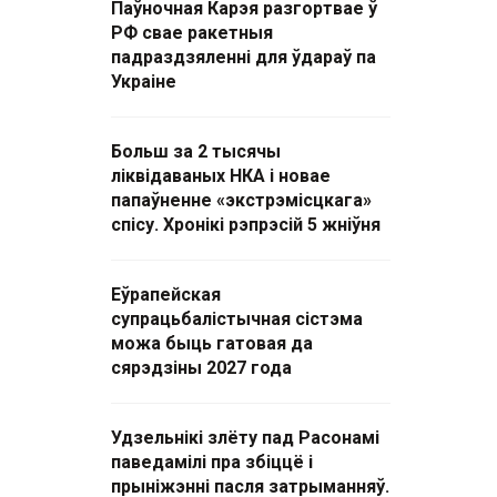
Паўночная Карэя разгортвае ў
РФ свае ракетныя
падраздзяленні для ўдараў па
Украіне
Больш за 2 тысячы
ліквідаваных НКА і новае
папаўненне «экстрэмісцкага»
спісу. Хронікі рэпрэсій 5 жніўня
Еўрапейская
супрацьбалістычная сістэма
можа быць гатовая да
сярэдзіны 2027 года
Удзельнікі злёту пад Расонамі
паведамілі пра збіццё і
прыніжэнні пасля затрыманняў.