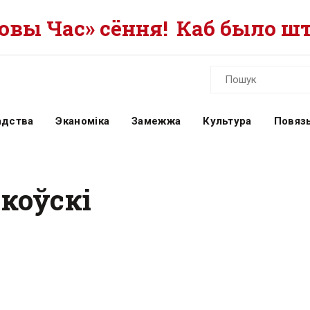
вы Час» сёння!
Каб было шт
адства
Эканоміка
Замежжа
Культура
Повязь
йкоўскі