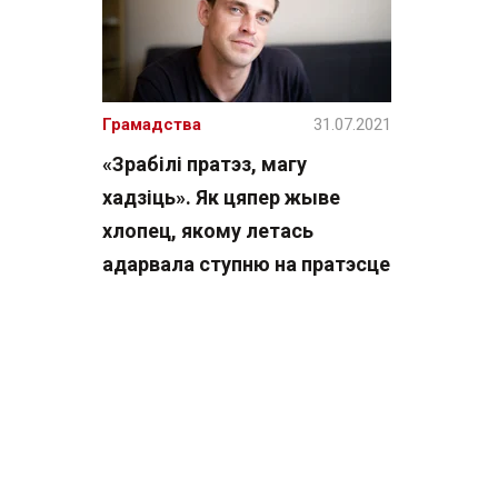
Грамадства
31.07.2021
«Зрабілі пратэз, магу
хадзіць». Як цяпер жыве
хлопец, якому летась
адарвала ступню на пратэсце