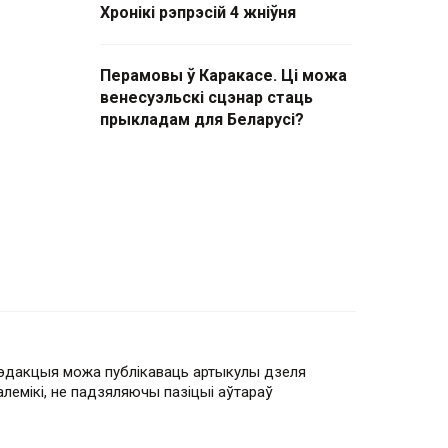
Хронікі рэпрэсій 4 жніўня
Перамовы ў Каракасе. Ці можа
венесуэльскі сцэнар стаць
прыкладам для Беларусі?
эдакцыя можа публікаваць артыкулы дзеля
алемікі, не падзяляючы пазіцыі аўтараў