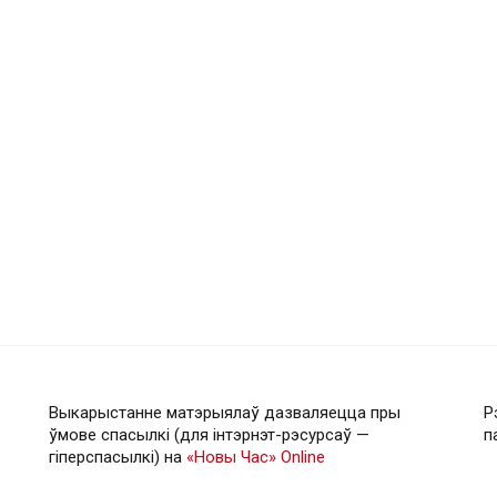
Выкарыстанне матэрыялаў дазваляецца пры
Р
ўмове спасылкі (для інтэрнэт-рэсурсаў —
п
гiперспасылкi) на
«Новы Час» Online