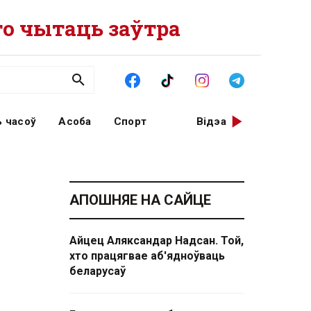
о чытаць заўтра
 часоў
Асоба
Спорт
Відэа
АПОШНЯЕ НА САЙЦЕ
Айцец Аляксандар Надсан. Той,
хто працягвае аб'ядноўваць
беларусаў