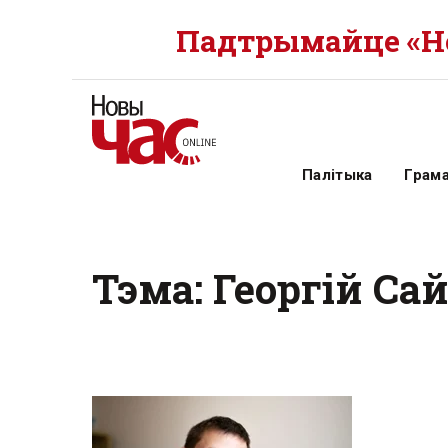
Падтрымайце «Но
Палітыка
Грам
Тэма: Георгій Са