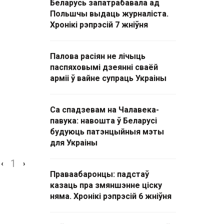
Беларусь запатрабавала ад
Польшчы выдаць журналіста.
Хронікі рэпрэсій 7 жніўня
Палова расіян не лічыць
паспяховымі дзеянні сваёй
арміі ў вайне супраць Украіны
Са спадзевам на Чалавека-
павука: навошта ў Беларусі
будуюць патэнцыйныя мэты
для Украіны
1
‹
›
Праваабаронцы: падстаў
казаць пра змяншэнне ціску
няма. Хронікі рэпрэсій 6 жніўня