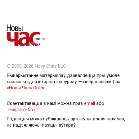
© 2008-2026 Novy Chas LLC
Выкарыстанне матэрыялаў дазваляецца пры ўмове
спасылкі (для інтэрнэт-рэсурсаў — гiперспасылкi) на
«Новы Час» Online
Скантактавацца з намі можна праз
email
або
Telegram-бот
Рэдакцыя можа публікаваць артыкулы дзеля палемікі,
не падзяляючы пазіцыі аўтараў