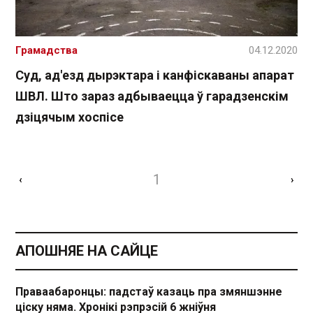
Грамадства
04.12.2020
Суд, ад'езд дырэктара і канфіскаваны апарат
ШВЛ. Што зараз адбываецца ў гарадзенскім
дзіцячым хоспісе
1
‹
›
АПОШНЯЕ НА САЙЦЕ
Праваабаронцы: падстаў казаць пра змяншэнне
ціску няма. Хронікі рэпрэсій 6 жніўня