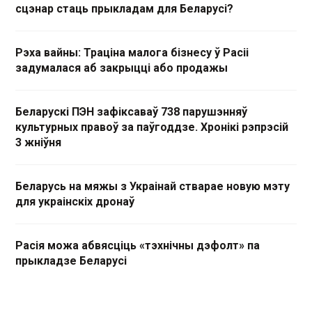
сцэнар стаць прыкладам для Беларусі?
Рэха вайны: Траціна малога бізнесу ў Расіі
задумалася аб закрыцці або продажы
Беларускі ПЭН зафіксаваў 738 парушэнняў
культурных правоў за паўгоддзе. Хронікі рэпрэсій
3 жніўня
Беларусь на мяжы з Украінай стварае новую мэту
для украінскіх дронаў
Расія можа абвясціць «тэхнічны дэфолт» па
прыкладзе Беларусі