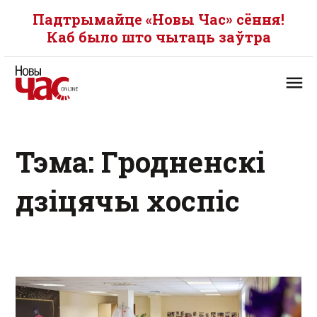
Падтрымайце «Новы Час» сёння!
Каб было што чытаць заўтра
Тэма: Гродненскі
дзіцячы хоспіс