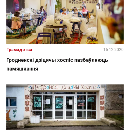
Грамадства
15.12.2020
Гродненскі дзіцячы хоспіс пазбаўляюць
памяшкання