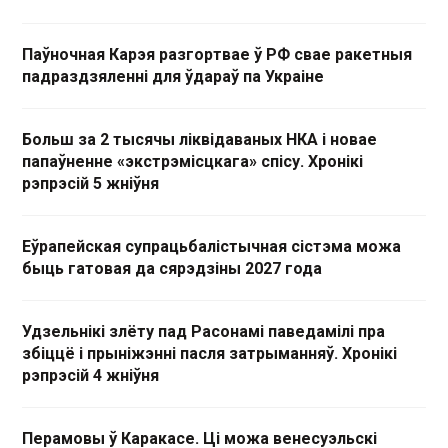
Паўночная Карэя разгортвае ў РФ свае ракетныя
падраздзяленні для ўдараў па Украіне
Больш за 2 тысячы ліквідаваных НКА і новае
папаўненне «экстрэмісцкага» спісу. Хронікі
рэпрэсій 5 жніўня
Еўрапейская супрацьбалістычная сістэма можа
быць гатовая да сярэдзіны 2027 года
Удзельнікі злёту пад Расонамі паведамілі пра
збіццё і прыніжэнні пасля затрыманняў. Хронікі
рэпрэсій 4 жніўня
Перамовы ў Каракасе. Ці можа венесуэльскі