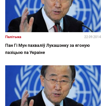
Палітыка
22.09.2014
Пан Гі Мун пахваліў Лукашэнку за ягоную
пазіцыю па Украіне