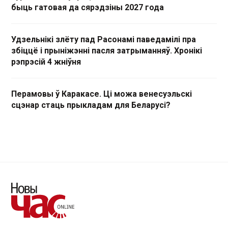
быць гатовая да сярэдзіны 2027 года
Удзельнікі злёту пад Расонамі паведамілі пра
збіццё і прыніжэнні пасля затрыманняў. Хронікі
рэпрэсій 4 жніўня
Перамовы ў Каракасе. Ці можа венесуэльскі
сцэнар стаць прыкладам для Беларусі?