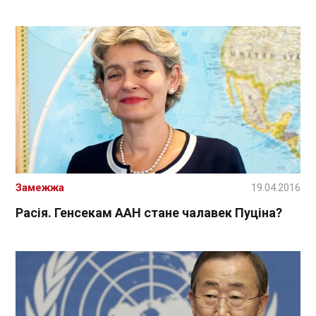
Замежжа
19.04.2016
Расія. Генсекам ААН стане чалавек Пуціна?