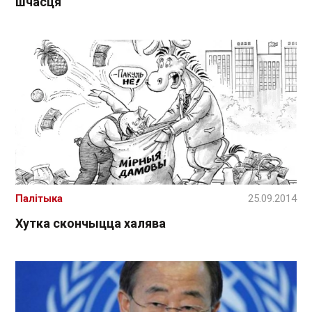
шчасця
Палітыка
25.09.2014
Хутка скончыцца халява