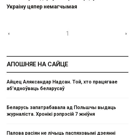
Украіну цяпер немагчымая
1
‹
›
АПОШНЯЕ НА САЙЦЕ
Айцец Аляксандар Надсан. Той, хто працягвае
аб'ядноўваць беларусаў
Беларусь запатрабавала ад Польшчы выдаць
журналіста. Хронікі рэпрэсій 7 жніўня
Палова расіян не лічыць паспяховымі дзеянні