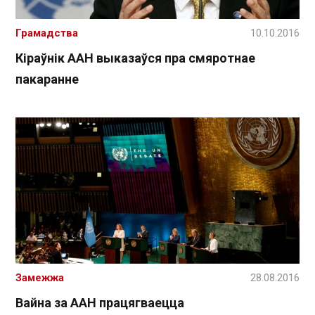
Грамадства
10.10.2016
Кіраўнік ААН выказаўся пра смяротнае
пакаранне
Замежжа
28.08.2016
Вайна за ААН працягваецца