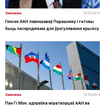
Замежжа
29.05.2014
Генсек ААН павіншаваў Парашэнку і гатовы
быць пасярэднікам для ўрэгулявання крызісу
Замежжа
16.04.2014
Пан Гі Мун: адпраўка міратворцаў ААН ва