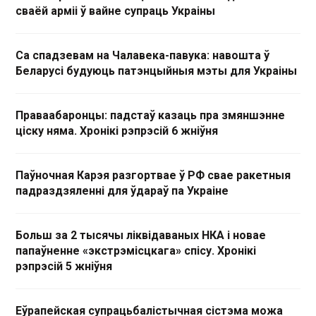
сваёй арміі ў вайне супраць Украіны
Са спадзевам на Чалавека-павука: навошта ў
Беларусі будуюць патэнцыйныя мэты для Украіны
Праваабаронцы: падстаў казаць пра змяншэнне
ціску няма. Хронікі рэпрэсій 6 жніўня
Паўночная Карэя разгортвае ў РФ свае ракетныя
падраздзяленні для ўдараў па Украіне
Больш за 2 тысячы ліквідаваных НКА і новае
папаўненне «экстрэмісцкага» спісу. Хронікі
рэпрэсій 5 жніўня
Еўрапейская супрацьбалістычная сістэма можа