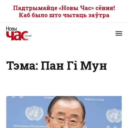
Падтрымайце «Новы Час» сёння!
Каб было што чытаць заўтра
Тэма: Пан Гі Мун