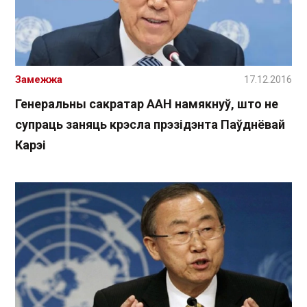
Замежжа
17.12.2016
Генеральны сакратар ААН намякнуў, што не
супраць заняць крэсла прэзідэнта Паўднёвай
Карэі