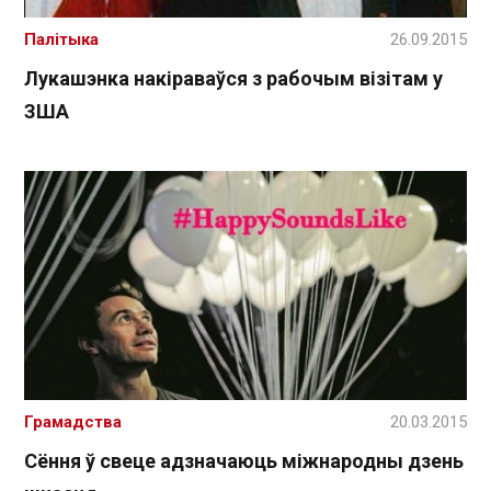
Палітыка
26.09.2015
Лукашэнка накіраваўся з рабочым візітам у
ЗША
Грамадства
20.03.2015
Сёння ў свеце адзначаюць міжнародны дзень