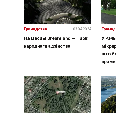
Грамадства
03.04.2024
Грамад
На месцы Dreamland — Парк
У Рэч
народнага адзінства
мікра
што б
прамы