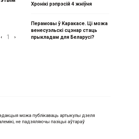
Хронікі рэпрэсій 4 жніўня
Перамовы ў Каракасе. Ці можа
венесуэльскі сцэнар стаць
1
‹
›
прыкладам для Беларусі?
эдакцыя можа публікаваць артыкулы дзеля
алемікі, не падзяляючы пазіцыі аўтараў