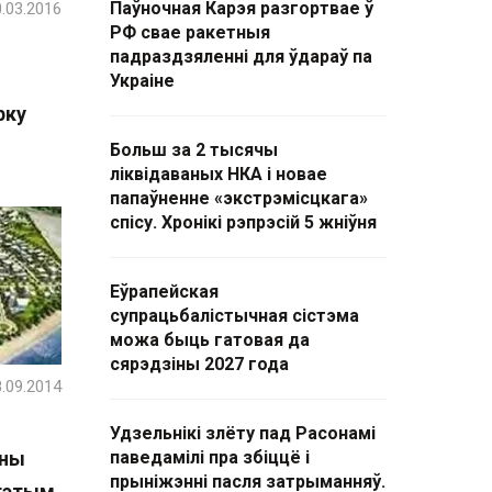
Паўночная Карэя разгортвае ў
.03.2016
РФ свае ракетныя
падраздзяленні для ўдараў па
Украіне
рку
Больш за 2 тысячы
ліквідаваных НКА і новае
папаўненне «экстрэмісцкага»
спісу. Хронікі рэпрэсій 5 жніўня
Еўрапейская
супрацьбалістычная сістэма
можа быць гатовая да
сярэдзіны 2027 года
.09.2014
Удзельнікі злёту пад Расонамі
ьны
паведамілі пра збіццё і
прыніжэнні пасля затрыманняў.
 гэтым