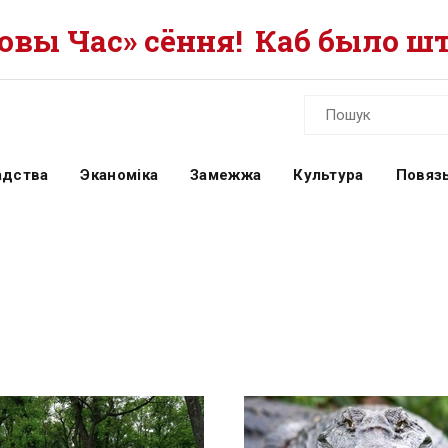
вы Час» сёння!
Каб было шт
адства
Эканоміка
Замежжа
Культура
Повязь