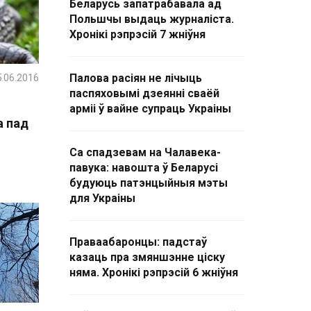
Беларусь запатрабавала ад
Польшчы выдаць журналіста.
Хронікі рэпрэсій 7 жніўня
.06.2016
Палова расіян не лічыць
паспяховымі дзеянні сваёй
арміі ў вайне супраць Украіны
а пад
Са спадзевам на Чалавека-
павука: навошта ў Беларусі
будуюць патэнцыйныя мэты
для Украіны
Праваабаронцы: падстаў
казаць пра змяншэнне ціску
няма. Хронікі рэпрэсій 6 жніўня