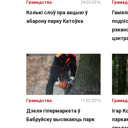
Грамадства
24.05.2016
Грамад
Колькі слоў пра акцыю ў
Гамял
абарону парку Катоўка
подпі
рэкан
цэнтр
Грамадства
11.02.2015
Грамад
Дзеля гіпермаркета ў
Ігар К
Бабруйску высякаюць парк
паркам
спадз