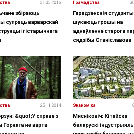
ства
31.03.2016
Грамадства
30
ьчане збіраюць
Гарадзенскія студэнты
сы супраць варварскай
шукаюць грошы на
струкцыі гістарычнага
аднаўленне старога па
а
сядзібы Станіславова
ства
25.11.2014
Эканоміка
18
орзун: &quot;У справе з
Мясніковіч: Кітайска-
 Горкага не варта
беларускі індустрыял
явацца на
парк трэба будаваць у