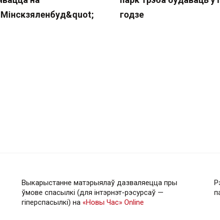
;Мінскзяленбуд&quot;
годзе
Выкарыстанне матэрыялаў дазваляецца пры
Р
ўмове спасылкі (для інтэрнэт-рэсурсаў —
п
гiперспасылкi) на
«Новы Час» Online