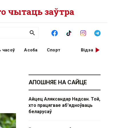
о чытаць заўтра
 часоў
Асоба
Спорт
Відэа
АПОШНЯЕ НА САЙЦЕ
Айцец Аляксандар Надсан. Той,
хто працягвае аб'ядноўваць
беларусаў