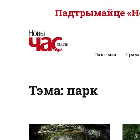
Падтрымайце «Но
Палітыка
Грам
Тэма: парк