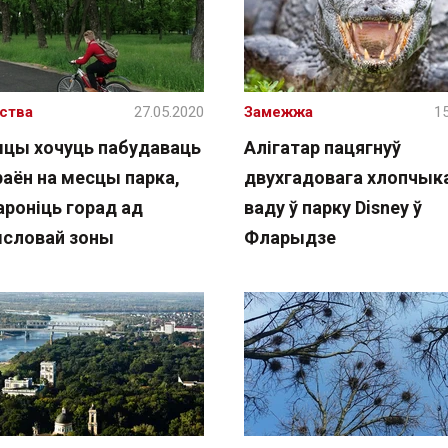
ства
27.05.2020
Замежжа
15
ыцы хочуць пабудаваць
Алігатар пацягнуў
раён на месцы парка,
двухгадовага хлопчык
ароніць горад ад
ваду ў парку Disney ў
словай зоны
Фларыдзе