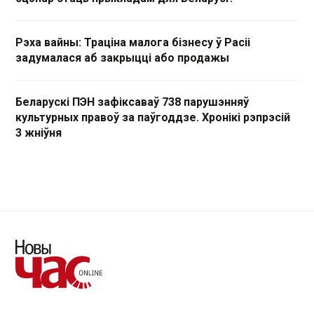
Рэха вайны: Траціна малога бізнесу ў Расіі
задумалася аб закрыцці або продажы
Беларускі ПЭН зафіксаваў 738 парушэнняў
культурных правоў за паўгоддзе. Хронікі рэпрэсій
3 жніўня