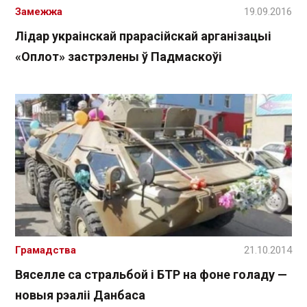
Замежжа
19.09.2016
Лідар украінскай прарасійскай арганізацыі
«Оплот» застрэлены ў Падмаскоўі
Грамадства
21.10.2014
Вяселле са стральбой і БТР на фоне голаду —
новыя рэаліі Данбаса