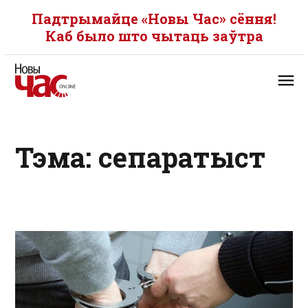
Падтрымайце «Новы Час» сёння!
Каб было што чытаць заўтра
Тэма: сепаратыст