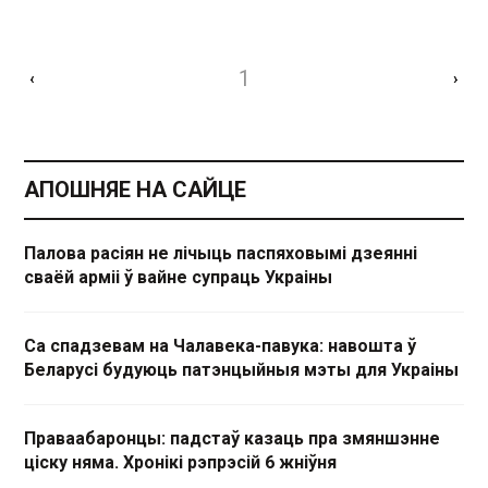
1
‹
›
АПОШНЯЕ НА САЙЦЕ
Палова расіян не лічыць паспяховымі дзеянні
сваёй арміі ў вайне супраць Украіны
Са спадзевам на Чалавека-павука: навошта ў
Беларусі будуюць патэнцыйныя мэты для Украіны
Праваабаронцы: падстаў казаць пра змяншэнне
ціску няма. Хронікі рэпрэсій 6 жніўня