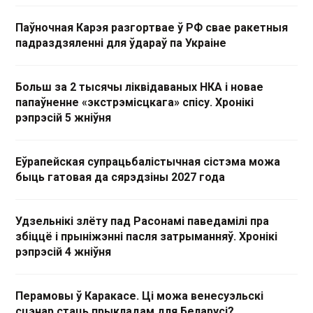
Паўночная Карэя разгортвае ў РФ свае ракетныя
падраздзяленні для ўдараў па Украіне
Больш за 2 тысячы ліквідаваных НКА і новае
папаўненне «экстрэмісцкага» спісу. Хронікі
рэпрэсій 5 жніўня
Еўрапейская супрацьбалістычная сістэма можа
быць гатовая да сярэдзіны 2027 года
Удзельнікі злёту пад Расонамі паведамілі пра
збіццё і прыніжэнні пасля затрыманняў. Хронікі
рэпрэсій 4 жніўня
Перамовы ў Каракасе. Ці можа венесуэльскі
сцэнар стаць прыкладам для Беларусі?