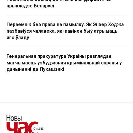
прыкладзе Беларусі
Пераемнік без права на памылку. Як Энвер Ходжа
пазбавіўся чалавека, які павінен быў атрымаць
яго ўладу
Генеральная пракуратура Украіны разглядае
магчымасць узбуджэння крымінальнай справы ў
дачыненні да Лукашэнкі