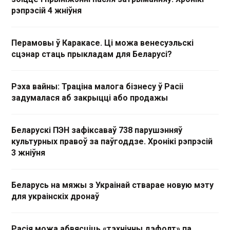
рэпрэсій 4 жніўня
Перамовы ў Каракасе. Ці можа венесуэльскі
сцэнар стаць прыкладам для Беларусі?
Рэха вайны: Траціна малога бізнесу ў Расіі
задумалася аб закрыцці або продажы
Беларускі ПЭН зафіксаваў 738 парушэнняў
культурных правоў за паўгоддзе. Хронікі рэпрэсій
3 жніўня
Беларусь на мяжы з Украінай стварае новую мэту
для украінскіх дронаў
Расія можа абвясціць «тэхнічны дэфолт» па