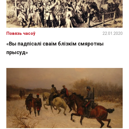
Повязь часоў
22.01.2020
«Вы падпісалі сваім блізкім смяротны
прысуд»