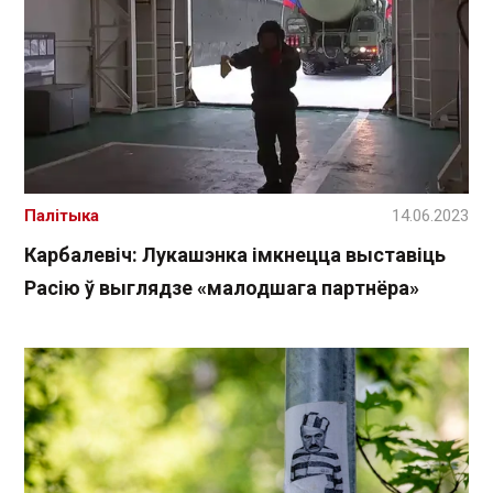
Палітыка
14.06.2023
Карбалевіч: Лукашэнка імкнецца выставіць
Расію ў выглядзе «малодшага партнёра»