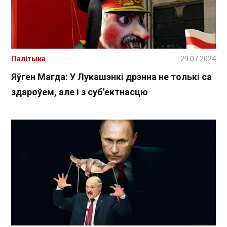
Палітыка
29.07.2024
Яўген Магда: У Лукашэнкі дрэнна не толькі са
здароўем, але і з суб'ектнасцю