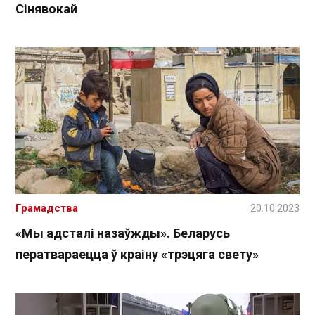
Сінявокай
Грамадства
20.10.2023
«Мы адсталі назаўжды». Беларусь
ператвараецца ў краіну «трэцяга свету»