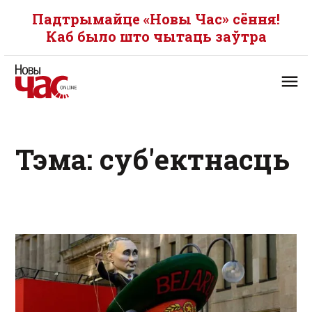
Падтрымайце «Новы Час» сёння!
Каб было што чытаць заўтра
Тэма: суб'ектнасць