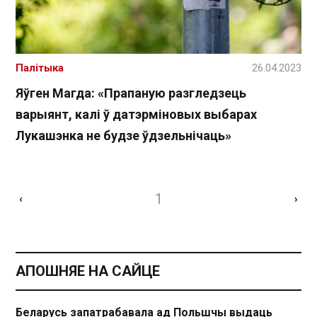
Палітыка
26.04.2023
Яўген Магда: «Прапаную разгледзець
варыянт, калі ў датэрміновых выбарах
Лукашэнка не будзе ўдзельнічаць»
1
‹
›
АПОШНЯЕ НА САЙЦЕ
Беларусь запатрабавала ад Польшчы выдаць