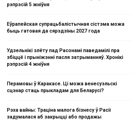
рэпрэсій 5 жніўня
Еўрапейская супрацьбалістычная сістэма можа
быць гатовая да сярэдзіны 2027 года
Удзельнікі злёту пад Расонамі паведамілі пра
збіццё і прыніжэнні пасля затрыманняў. Хронікі
рэпрэсій 4 жніўня
Перамовы ў Каракасе. Ці можа венесуэльскі
сцэнар стаць прыкладам для Беларусі?
Рэха вайны: Траціна малога бізнесу ў Расіі
задумалася аб закрыцці або продажы