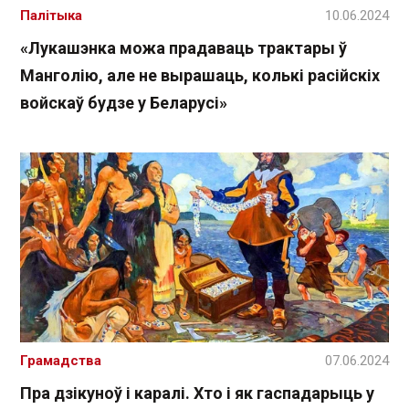
Палітыка
10.06.2024
«Лукашэнка можа прадаваць трактары ў
Манголію, але не вырашаць, колькі расійскіх
войскаў будзе у Беларусі»
Грамадства
07.06.2024
Пра дзікуноў і каралі. Хто і як гаспадарыць у