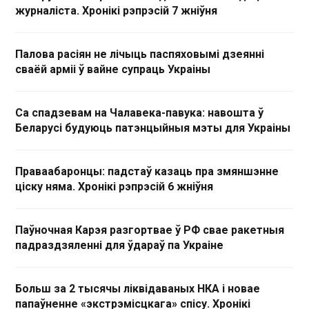
журналіста. Хронікі рэпрэсій 7 жніўня
Палова расіян не лічыць паспяховымі дзеянні
сваёй арміі ў вайне супраць Украіны
Са спадзевам на Чалавека-павука: навошта ў
Беларусі будуюць патэнцыйныя мэты для Украіны
Праваабаронцы: падстаў казаць пра змяншэнне
ціску няма. Хронікі рэпрэсій 6 жніўня
Паўночная Карэя разгортвае ў РФ свае ракетныя
падраздзяленні для ўдараў па Украіне
Больш за 2 тысячы ліквідаваных НКА і новае
папаўненне «экстрэмісцкага» спісу. Хронікі