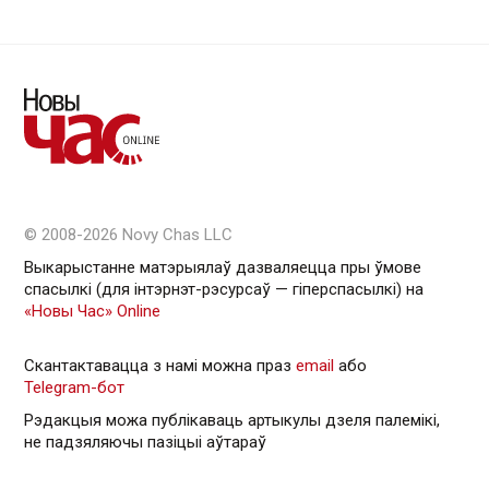
© 2008-2026 Novy Chas LLC
Выкарыстанне матэрыялаў дазваляецца пры ўмове
спасылкі (для інтэрнэт-рэсурсаў — гiперспасылкi) на
«Новы Час» Online
Скантактавацца з намі можна праз
email
або
Telegram-бот
Рэдакцыя можа публікаваць артыкулы дзеля палемікі,
не падзяляючы пазіцыі аўтараў