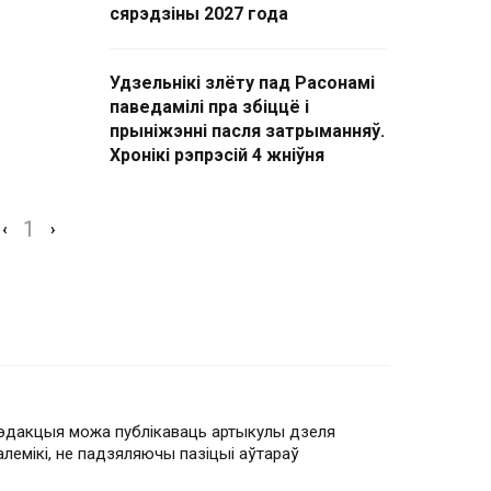
сярэдзіны 2027 года
Удзельнікі злёту пад Расонамі
паведамілі пра збіццё і
прыніжэнні пасля затрыманняў.
Хронікі рэпрэсій 4 жніўня
1
‹
›
эдакцыя можа публікаваць артыкулы дзеля
алемікі, не падзяляючы пазіцыі аўтараў