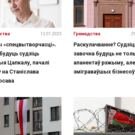
ства
12.01.2023
Грамадства
29
ы «спецвытворчасці».
Раскулачванне? Судзіц
будуць судзіць
завочна будуць не толь
ыя Цапкалу, пачалі
апанентаў рэжыму, але
 на Станіслава
эміграваўшых бізнесоў
осава