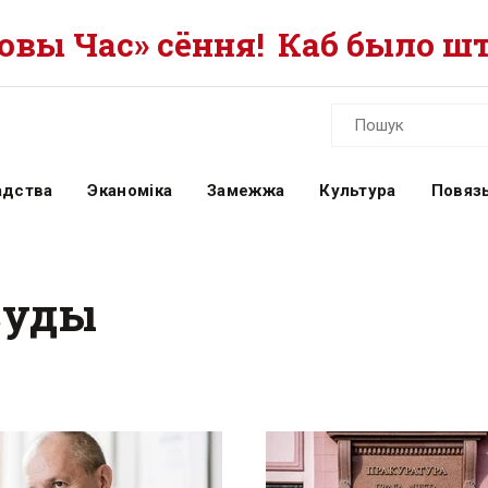
вы Час» сёння!
Каб было шт
адства
Эканоміка
Замежжа
Культура
Повязь
суды