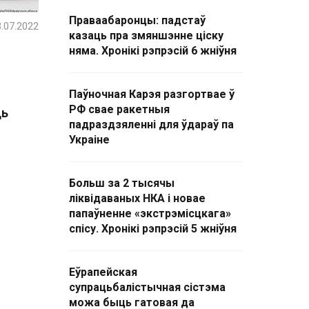
Праваабаронцы: падстаў
.07.2022
казаць пра змяншэнне ціску
няма. Хронікі рэпрэсій 6 жніўня
Паўночная Карэя разгортвае ў
РФ свае ракетныя
ць
падраздзяленні для ўдараў па
Украіне
Больш за 2 тысячы
ліквідаваных НКА і новае
папаўненне «экстрэмісцкага»
спісу. Хронікі рэпрэсій 5 жніўня
Еўрапейская
супрацьбалістычная сістэма
можа быць гатовая да