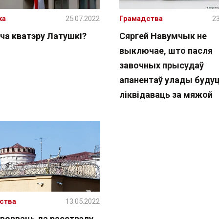
ка
25.07.2022
Грамадства
23
ча кватэру Латушкі?
Сяргей Навумчык не
выключае, што пасля
завочных прысудаў
апанентаў улады буду
ліквідаваць за мяжой
ства
13.05.2022
ворваць да расстрэлу