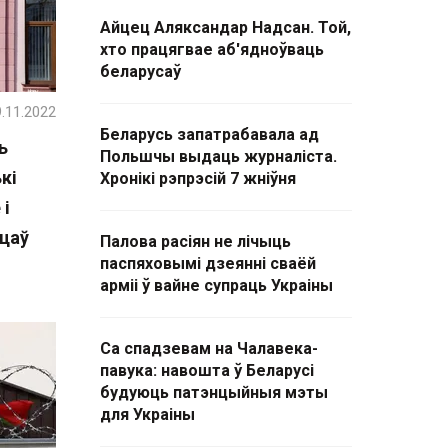
Айцец Аляксандар Надсан. Той,
хто працягвае аб'ядноўваць
беларусаў
.11.2022
Беларусь запатрабавала ад
ь
Польшчы выдаць журналіста.
кі
Хронікі рэпрэсій 7 жніўня
 і
цаў
Палова расіян не лічыць
паспяховымі дзеянні сваёй
арміі ў вайне супраць Украіны
Са спадзевам на Чалавека-
павука: навошта ў Беларусі
будуюць патэнцыйныя мэты
для Украіны