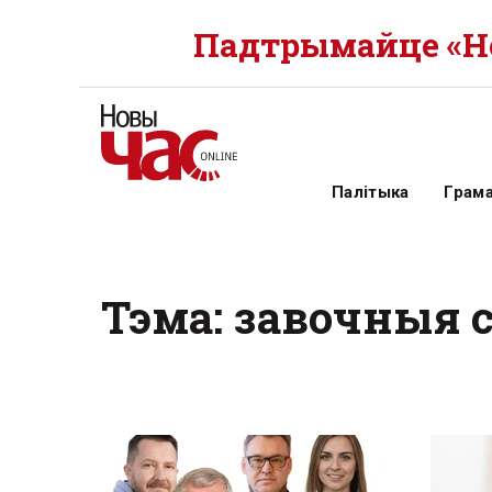
Падтрымайце «Но
Палітыка
Грам
Тэма: завочныя 