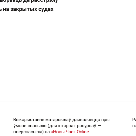
ь на закрытых судах
Выкарыстанне матэрыялаў дазваляецца пры
Р
ўмове спасылкі (для інтэрнэт-рэсурсаў —
п
гiперспасылкi) на
«Новы Час» Online