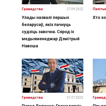
Грамадства
27.09.2022
Паліты
Улады назвалі першых
Хто хо
беларусаў, якіх пачнуць
судзіць завочна. Сярод іх
медыяменеджар Дзмітрый
Навоша
Грамадства
21.07.2022
Грамад
Павел Латушка: Грамадзянін
Прыга