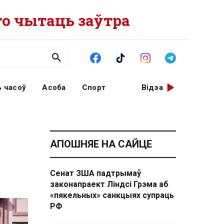
о чытаць заўтра
 часоў
Асоба
Спорт
Відэа
АПОШНЯЕ НА САЙЦЕ
Сенат ЗША падтрымаў
законапраект Ліндсі Грэма аб
«пякельных» санкцыях супраць
РФ