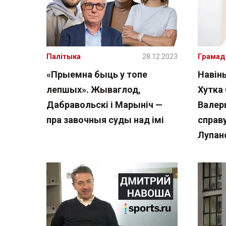
Палітыка
28.12.2023
Грамад
«Прыемна быць у топе
Навін
лепшых». Жываглод,
Хутка 
Дабравольскі і Марыніч —
Валер
пра завочныя суды над імі
справу
Лупан