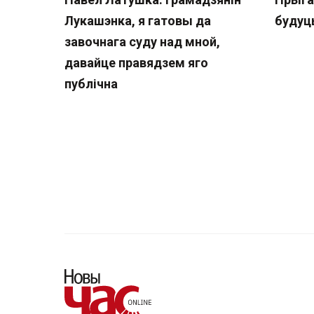
Лукашэнка, я гатовы да
будуц
завочнага суду над мной,
давайце правядзем яго
публічна