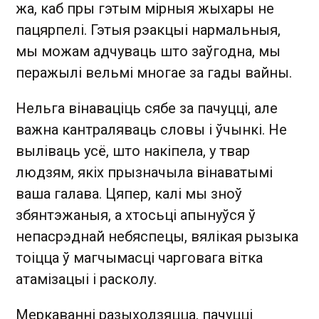
жа, каб пры гэтым мірныя жыхары не
пацярпелі. Гэтыя рэакцыі нармальныя,
мы можам адчуваць што заўгодна, мы
перажылі вельмі многае за гады вайны.
Нельга вінаваціць сябе за пачуцці, але
важна кантраляваць словы і ўчынкі. Не
выліваць усё, што накіпела, у твар
людзям, якіх прызначыла вінаватымі
ваша галава. Цяпер, калі мы зноў
збянтэжаныя, а хтосьці апынуўся ў
непасрэднай небяспецы, вялікая рызыка
тоіцца ў магчымасці чарговага вітка
атамізацыі і расколу.
Меркаванні разыходзяцца, пачуцці