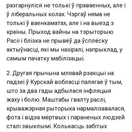
разгарнуліся не толькі ў праваенных, але і
ў ліберальных колах. Чэргаў няма не
толькі ў ваенкаматах, але і на выезд з
краіны. Прыход вайны на тэрыторыю
Расіі і блізка не прывёў да ўсплёску
актыўнасці, які мы назіралі, напрыклад, у
самым пачатку мабілізацыі.
2. Другая прычына млявай рэакцыі на
падзеі ў Курскай вобласці палягае ў тым,
што за два гады адбылася інфляцыя
жаху і болю. Маштабы гвалту раслі,
крыважэрная рыторыка нармалізавалася,
фота і відэа мёртвых і параненых людзей
сталі звыклымі. Колькасць забітых