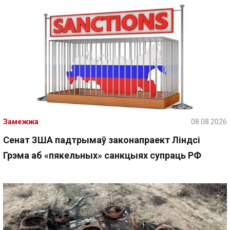
Замежжа
08.08.2026
Сенат ЗША падтрымаў законапраект Ліндсі
Грэма аб «пякельных» санкцыях супраць РФ