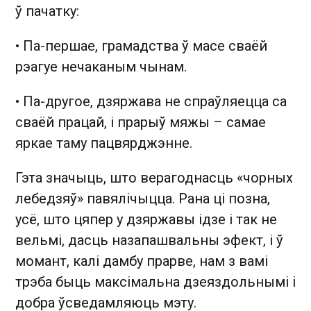
ў пачатку:
• Па-першае, грамадства ў масе сваёй
рэагуе нечаканым чынам.
• Па-другое, дзяржава не спраўляецца са
сваёй працай, і прарыў мяжы – самае
яркае таму пацвярджэнне.
Гэта значыць, што верагоднасць «чорных
лебедзяў» павялічыцца. Рана ці позна,
усё, што цяпер у дзяржавы ідзе і так не
вельмі, дасць назапашвальны эфект, і ў
момант, калі дамбу прарве, нам з вамі
трэба быць максімальна дзеяздольнымі і
добра ўсведамляюць мэту.