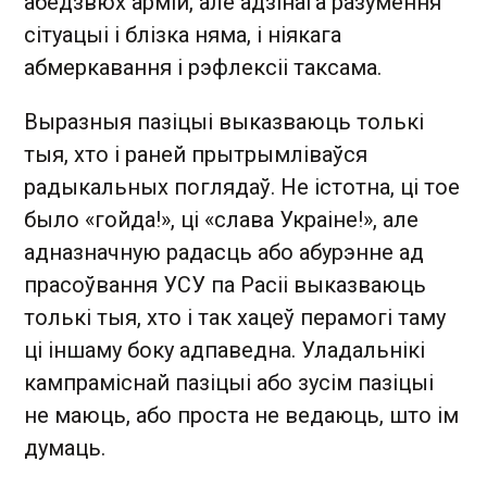
абедзвюх армій, але адзінага разумення
сітуацыі і блізка няма, і ніякага
абмеркавання і рэфлексіі таксама.
Выразныя пазіцыі выказваюць толькі
тыя, хто і раней прытрымліваўся
радыкальных поглядаў. Не істотна, ці тое
было «гойда!», ці «слава Украіне!», але
адназначную радасць або абурэнне ад
прасоўвання УСУ па Расіі выказваюць
толькі тыя, хто і так хацеў перамогі таму
ці іншаму боку адпаведна. Уладальнікі
кампраміснай пазіцыі або зусім пазіцыі
не маюць, або проста не ведаюць, што ім
думаць.