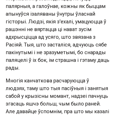
палярныя, а галоўнае, кожны як быццам
апынуўся ізаляваны ўнутры ўласнай
гісторыі. Людзі, якія з'ехалі, умацуюцца ў
рашэнні не вяртацца ці нават зусім
адхрысціцца ад усяго, што звязана з
Расіяй. Тыя, што засталіся, адчуюць сябе
пакінутымі і не зразуметымі, бо снарады
паляцелі ў іх бок, ім страшна і гэтаму даць
рады.
Многія канчаткова расчаруюцца ў
людзях, таму што тыя пасіўныя і занятыя
сабой у крызісны момант, надзеі пачнуць
згасаць яшчэ больш, чым было раней.
Але давайце ўспомнім, пра што мы казалі