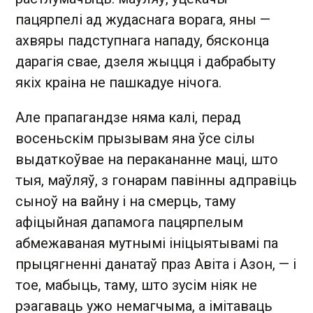
пацярпелі ад жудаснага ворага, яны —
ахвяры падступнага нападу, бясконца
дарагія свае, дзеля жыцця і дабрабыту
якіх краіна не пашкадуе нічога.
Але прапагандзе няма калі, перад
восеньскім прызывам яна ўсе сілы
выдаткоўвае на перакананне маці, што
тыя, маўляў, з гонарам павінны адправіць
сыноў на вайну і на смерць, таму
афіцыйная дапамога пацярпелым
абмежаваная мутнымі ініцыятывамі па
прыцягненні данатаў праз Авіта і Азон, — і
тое, мабыць, таму, што зусім ніяк не
рэагаваць ужо немагчыма, а імітаваць