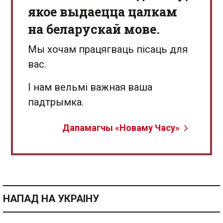
якое выдаецца цалкам
на беларускай мове.
Мы хочам працягваць пісаць для
вас.
І нам вельмі важная ваша
падтрымка.
Дапамагчы «Новаму Часу»
НАПАД НА УКРАІНУ