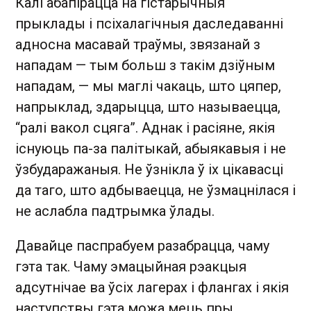
Калі абапірацца на гістарычныя
прыклады і псіхалагічныя даследаванні
адносна масавай траўмы, звязанай з
нападам — тым больш з такім дзіўным
нападам, — мы маглі чакаць, што цяпер,
напрыклад, здарыцца, што называецца,
“ралі вакол сцяга”. Аднак і расіяне, якія
існуюць па-за палітыкай, абыякавыя і не
ўзбударажаныя. Не ўзнікла ў іх цікавасці
да таго, што адбываецца, не ўзмацнілася і
не аслабла падтрымка ўлады.
Давайце паспрабуем разабрацца, чаму
гэта так. Чаму эмацыйная рэакцыя
адсутнічае ва ўсіх лагерах і флангах і якія
наступствы гэта можа мець пры