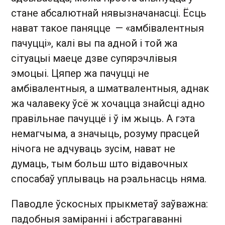
стане абсалютнай нявызначанасці. Ёсць
нават такое паняцце — «амбівалентныя
пачуцці», калі вы па адной і той жа
сітуацыі маеце дзве супярэчлівыя
эмоцыі. Цяпер жа пачуцці не
амбівалентныя, а шматвалентныя, аднак
жа чалавеку ўсё ж хочацца знайсці адно
правільнае пачуццё і ў ім жыць. А гэта
немагчыма, а значыць, розуму прасцей
нічога не адчуваць зусім, нават не
думаць, тым больш што відавочных
спосабаў уплываць на рэальнасць няма.
Паводле ўскосных прыкметаў заўважна:
падобныя заміранні і абстрагаванні