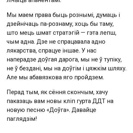
Мы маем права быць рознымі, думаць і
дзейнічаць па-рознаму, хоць бы таму,
што мець шмат стратэгій — гэта лепш,
чым адна. Дзе не спрацавала адно
лякарства, спрацуе іншае. У нас
наперадзе доўгая дарога, мы не ў тупіку,
не ў бездані, мы на доўгім і цяжкім шляху.
Але мы абавязкова яго пройдзем.
Перад тым, як сёння скончым, хачу
паказаць вам новы кліп гурта ДДТ на
новую песню «Доўга». Давайце
паглядзім!