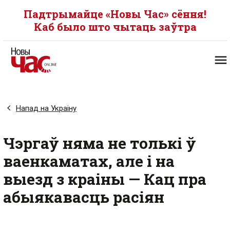
Падтрымайце «Новы Час» сёння!
Каб было што чытаць заўтра
Напад на Украіну
Чэргаў няма не толькі ў
ваенкаматах, але і на
выезд з краіны — Кац пра
абыякавасць расіян