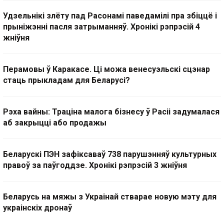
Удзельнікі злёту пад Расонамі паведамілі пра збіццё і
прыніжэнні пасля затрыманняў. Хронікі рэпрэсій 4
жніўня
Перамовы ў Каракасе. Ці можа венесуэльскі сцэнар
стаць прыкладам для Беларусі?
Рэха вайны: Траціна малога бізнесу ў Расіі задумалася
аб закрыцці або продажы
Беларускі ПЭН зафіксаваў 738 парушэнняў культурных
правоў за паўгоддзе. Хронікі рэпрэсій 3 жніўня
Беларусь на мяжы з Украінай стварае новую мэту для
украінскіх дронаў