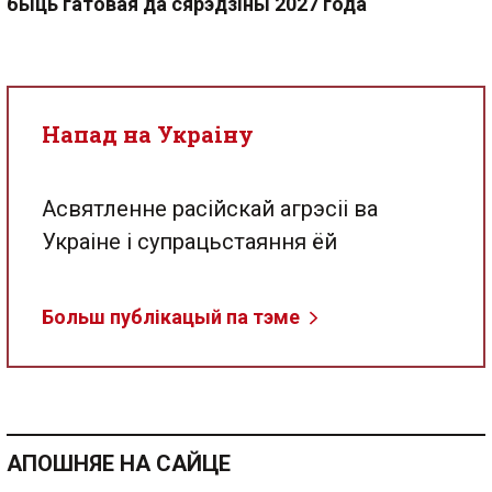
быць гатовая да сярэдзіны 2027 года
Напад на Украіну
Асвятленне расійскай агрэсіі ва
Украіне і супрацьстаяння ёй
Больш публікацый па тэме
АПОШНЯЕ НА САЙЦЕ