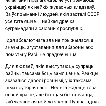
украінцаў як нейкіх жудасных зладзеяў.
Ва ўспрыманні людзей, якія засталі СССР,
усё гэта яшчэ — нейкая драчка
суграмадзян з саюзных рэспублік.
Ідэя абсалютнага зла не прыжылася, а
значыць, згуртавання для абароны або
помсты ў Расіі не прадбачыцца.
Для людзей, якія выступаюць супраць
вайны, таксама ёсць замяшанне. Рэакцыі
аказаліся даволі рознымі, у іх таксама
шмат супярэчнасці. Нельга жадаць гора
сваёй краіне, але быццам бы і хочацца,
каб украінскія войскі знеслі Пуціна, аднак