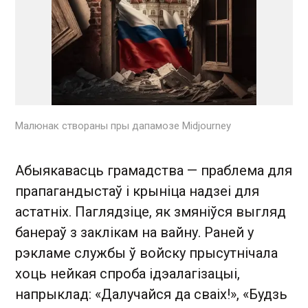
Малюнак створаны пры дапамозе Midjourney
Абыякавасць грамадства — праблема для
прапагандыстаў і крыніца надзеі для
астатніх. Паглядзіце, як змяніўся выгляд
банераў з заклікам на вайну. Раней у
рэкламе службы ў войску прысутнічала
хоць нейкая спроба ідэалагізацыі,
напрыклад: «Далучайся да сваіх!», «Будзь