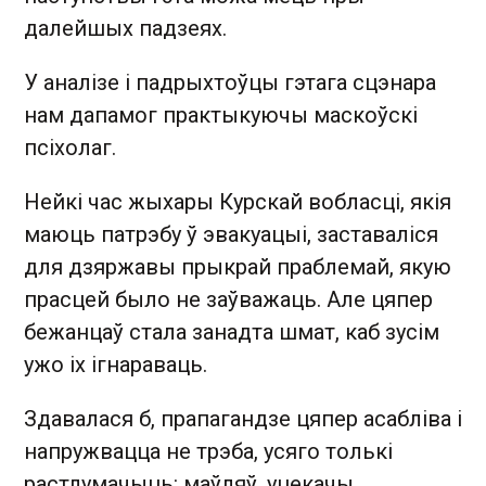
далейшых падзеях.
У аналізе і падрыхтоўцы гэтага сцэнара
нам дапамог практыкуючы маскоўскі
псіхолаг.
Нейкі час жыхары Курскай вобласці, якія
маюць патрэбу ў эвакуацыі, заставаліся
для дзяржавы прыкрай праблемай, якую
прасцей было не заўважаць. Але цяпер
бежанцаў стала занадта шмат, каб зусім
ужо іх ігнараваць.
Здавалася б, прапагандзе цяпер асабліва і
напружвацца не трэба, усяго толькі
растлумачыць: маўляў, уцекачы