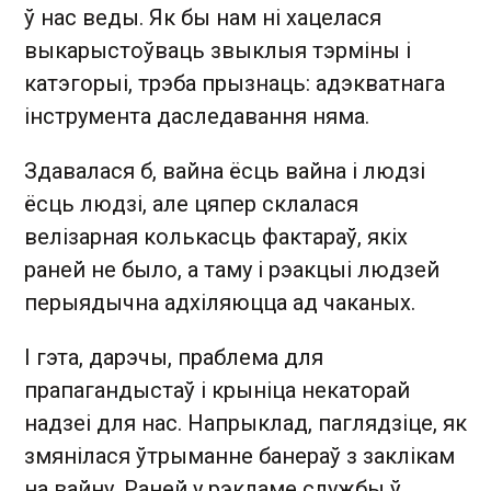
ў нас веды. Як бы нам ні хацелася
выкарыстоўваць звыклыя тэрміны і
катэгорыі, трэба прызнаць: адэкватнага
інструмента даследавання няма.
Здавалася б, вайна ёсць вайна і людзі
ёсць людзі, але цяпер склалася
велізарная колькасць фактараў, якіх
раней не было, а таму і рэакцыі людзей
перыядычна адхіляюцца ад чаканых.
І гэта, дарэчы, праблема для
прапагандыстаў і крыніца некаторай
надзеі для нас. Напрыклад, паглядзіце, як
змянілася ўтрыманне банераў з заклікам
на вайну. Раней у рэкламе службы ў