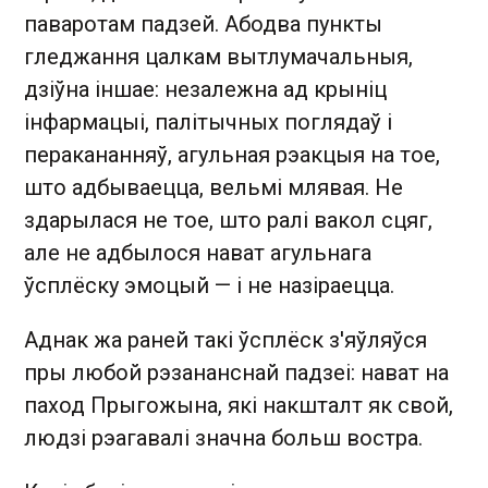
паваротам падзей. Абодва пункты
гледжання цалкам вытлумачальныя,
дзіўна іншае: незалежна ад крыніц
інфармацыі, палітычных поглядаў і
перакананняў, агульная рэакцыя на тое,
што адбываецца, вельмі млявая. Не
здарылася не тое, што ралі вакол сцяг,
але не адбылося нават агульнага
ўсплёску эмоцый — і не назіраецца.
Аднак жа раней такі ўсплёск з'яўляўся
пры любой рэзананснай падзеі: нават на
паход Прыгожына, які накшталт як свой,
людзі рэагавалі значна больш востра.