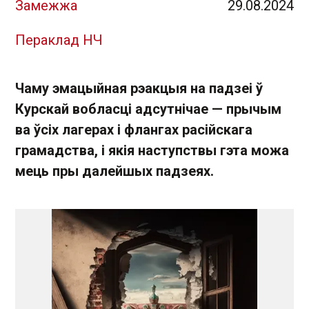
Замежжа
29.08.2024
Пераклад НЧ
Чаму эмацыйная рэакцыя на падзеі ў
Курскай вобласці адсутнічае — прычым
ва ўсіх лагерах і флангах расійскага
грамадства, і якія наступствы гэта можа
мець пры далейшых падзеях.