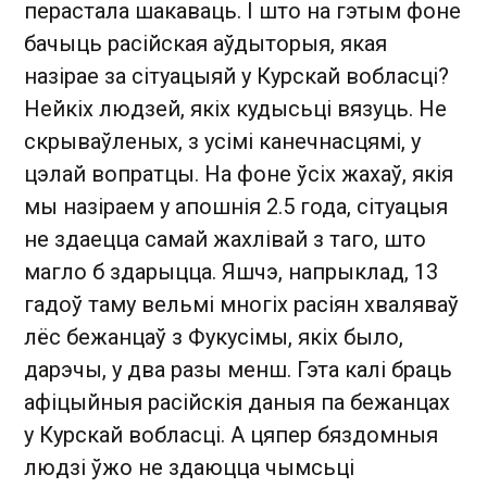
перастала шакаваць. І што на гэтым фоне
бачыць расійская аўдыторыя, якая
назірае за сітуацыяй у Курскай вобласці?
Нейкіх людзей, якіх кудысьці вязуць. Не
скрываўленых, з усімі канечнасцямі, у
цэлай вопратцы. На фоне ўсіх жахаў, якія
мы назіраем у апошнія 2.5 года, сітуацыя
не здаецца самай жахлівай з таго, што
магло б здарыцца. Яшчэ, напрыклад, 13
гадоў таму вельмі многіх расіян хваляваў
лёс бежанцаў з Фукусімы, якіх было,
дарэчы, у два разы менш. Гэта калі браць
афіцыйныя расійскія даныя па бежанцах
у Курскай вобласці. А цяпер бяздомныя
людзі ўжо не здаюцца чымсьці