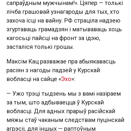
сапраўдным мужчынам!». Цяпер — толькі
лічба грашовай узнагароды для тых, хто
захоча ісці на вайну. РФ страціла надзею
згуртаваць грамадзян і матываваць хоць
кагосьці пайсці на фронт за ідэю,
засталіся толькі грошы.
Максім Кац разважае пра абыякавасць
расіян з нагоды падзей у Курскай
вобласці на сайце «
Эхо
»:
— Ужо трэці тыдзень мы з вамі назіраем
за тым, што адбываецца ў Курскай
вобласці. Для адных прарыў расійскай
мяжы стаў чаканым следствам пуцінскай
агрэсіі, для іншых — раптоўным