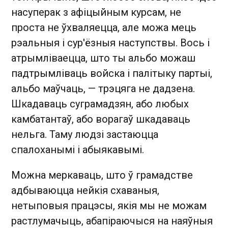
насуперак з афіцыйным курсам, не
проста не ўхваляецца, але можа мець
рэальныя і сур'ёзныя наступствы. Вось і
атрымліваецца, што ты альбо можаш
падтрымліваць войска і палітыку партыі,
альбо маўчаць, — трэцяга не дадзена.
Шкадаваць суграмадзян, або любых
камбатантаў, або ворагаў шкадаваць
нельга. Таму людзі застаюцца
спалоханымі і абыякавымі.
Можна меркаваць, што ў грамадстве
адбываюцца нейкія схаваныя,
нетыповыя працэсы, якія мы не можам
растлумачыць, абапіраючыся на наяўныя