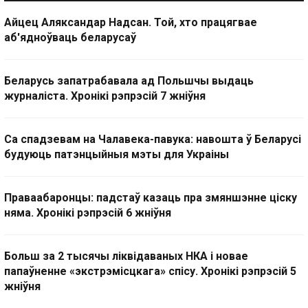
Айцец Аляксандар Надсан. Той, хто працягвае
аб'ядноўваць беларусаў
Беларусь запатрабавала ад Польшчы выдаць
журналіста. Хронікі рэпрэсій 7 жніўня
Са спадзевам на Чалавека-павука: навошта ў Беларусі
будуюць патэнцыйныя мэты для Украіны
Праваабаронцы: падстаў казаць пра змяншэнне ціску
няма. Хронікі рэпрэсій 6 жніўня
Больш за 2 тысячы ліквідаваных НКА і новае
папаўненне «экстрэмісцкага» спісу. Хронікі рэпрэсій 5
жніўня