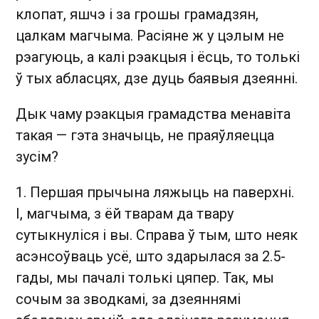
клопат, яшчэ і за грошы грамадзян,
цалкам магчыма. Расіяне ж у цэлым не
рэагуюць, а калі рэакцыя і ёсць, то толькі
ў тых абласцях, дзе дуць баявыя дзеянні.
Дык чаму рэакцыя грамадства менавіта
такая — гэта значыць, не праяўляецца
зусім?
1. Першая прычына ляжыць на паверхні.
І, магчыма, з ёй тварам да твару
сутыкнуліся і вы. Справа ў тым, што неяк
асэнсоўваць усё, што здарылася за 2.5-
гады, мы пачалі толькі цяпер. Так, мы
сочым за зводкамі, за дзеяннямі