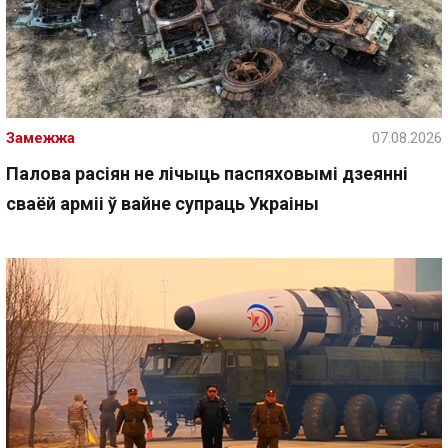
Замежжа
07.08.2026
Палова расіян не лічыць паспяховымі дзеянні
сваёй арміі ў вайне супраць Украіны