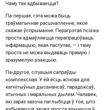
Чаму так адбываецца?
Па-першае, гэта можа быць
траўматычнае расшчапленне, якое
скажае ўспрыманне. Перагрэтая псіхіка
проста адмаўляецца перапрацоўваць
інфармацыю, якая паступае, — і таму
проста не можа выдаваць прамую і
зразумелую рэакцыю.
Па-другое, сітуацыя сапраўды
комплексная. У ёй ёсць аснова для
кагнітыўных дысанансаў, парадоксаў,
этычных і маральных дылем. Чалавек,
які зараз захоча паглыбіцца ў тое, што
адбываецца, можа проста апынуцца ў