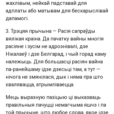
жахлівым, нейкай падставай для
адплаты або матывам для бескарыслівай
дапамогі.
3. Трэцяя прычына — Расія сапраўды
вялікая краіна. Да пачатку вайны многія
расіяне і зусім не адрознівалі, дзе
Нікалаеў і дзе Белгарад, і чый горад каму
належыць. Для большасці расіян вайна
па-ранейшаму ідзе дзесьці там, а тут —
нічога не змянілася, дык і няма пра што
хвалявацца, атрымліваецца.
Мець выразную пазіцыю ці выказваць
правільныя пачуцці немагчыма яшчэ і па
той прычыне, што любое слова, якое ідзе