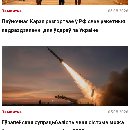
Замежжа
06.08.2026
Паўночная Карэя разгортвае ў РФ свае ракетныя
падраздзяленні для ўдараў па Украіне
Замежжа
05.08.2026
Еўрапейская супрацьбалістычная сістэма можа