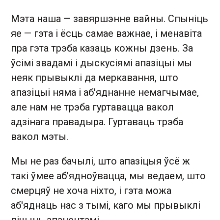
Мэта наша — завяршэнне вайны. Спыніць
яе — гэта і ёсць самае важнае, і менавіта
пра гэта трэба казаць кожны дзень. За
ўсімі звадамі і дыскусіямі апазіцыі мы
неяк прывыклі да меркавання, што
апазіцыі няма і аб'яднанне немагчымае,
але нам не трэба гуртавацца вакол
адзінага правадыра. Гуртаваць трэба
вакол мэты.
Мы не раз бачылі, што апазіцыя ўсё ж
такі ўмее аб'ядноўвацца, мы ведаем, што
смерцяў не хоча ніхто, і гэта можа
аб'яднаць нас з тымі, каго мы прывыклі
лічыць апанентамі.