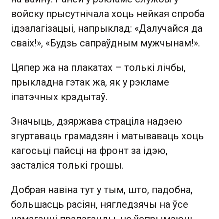
войску прысутнічала хоць нейкая спроба
ідэалагізацыі, напрыклад: «Далучайся да
сваіх!», «Будзь сапраўдным мужчынам!».
Цяпер жа на плакатах – толькі лічбы,
прыкладна гэтак жа, як у рэкламе
іпатэчных крэдытаў.
Значыць, дзяржава страціла надзею
згуртаваць грамадзян і матываваць хоць
кагосьці пайсці на фронт за ідэю,
засталіся толькі грошы.
Добрая навіна тут у тым, што, падобна,
большасць расіян, нягледзячы на ўсе
намаганні прапаганды, не ўспрымаюць