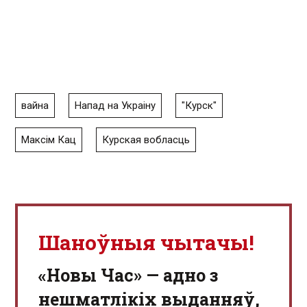
вайна
Напад на Украіну
"Курск"
Максім Кац
Курская вобласць
Шаноўныя чытачы!
«Новы Час» — адно з
нешматлікіх выданняў,