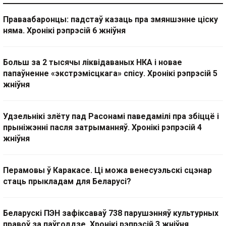
Праваабаронцы: падстаў казаць пра змяншэнне ціску
няма. Хронікі рэпрэсій 6 жніўня
Больш за 2 тысячы ліквідаваных НКА і новае
папаўненне «экстрэмісцкага» спісу. Хронікі рэпрэсій 5
жніўня
Удзельнікі злёту пад Расонамі паведамілі пра збіццё і
прыніжэнні пасля затрыманняў. Хронікі рэпрэсій 4
жніўня
Перамовы ў Каракасе. Ці можа венесуэльскі сцэнар
стаць прыкладам для Беларусі?
Беларускі ПЭН зафіксаваў 738 парушэнняў культурных
правоў за паўгоддзе. Хронікі рэпрэсій 3 жніўня