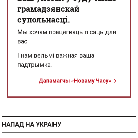
грамадзянскай
супольнасці.
Мы хочам працягваць пісаць для
вас.
І нам вельмі важная ваша
падтрымка.
Дапамагчы «Новаму Часу»
НАПАД НА УКРАІНУ