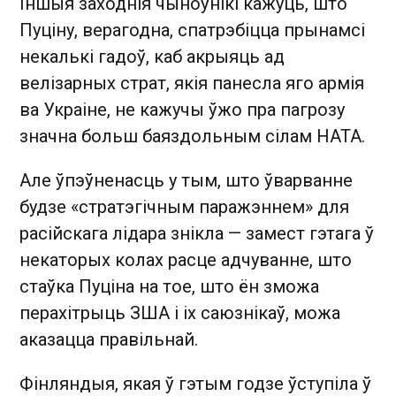
Іншыя заходнія чыноўнікі кажуць, што
Пуціну, верагодна, спатрэбіцца прынамсі
некалькі гадоў, каб акрыяць ад
велізарных страт, якія панесла яго армія
ва Украіне, не кажучы ўжо пра пагрозу
значна больш баяздольным сілам НАТА.
Але ўпэўненасць у тым, што ўварванне
будзе «стратэгічным паражэннем» для
расійскага лідара знікла — замест гэтага ў
некаторых колах расце адчуванне, што
стаўка Пуціна на тое, што ён зможа
перахітрыць ЗША і іх саюзнікаў, можа
аказацца правільнай.
Фінляндыя, якая ў гэтым годзе ўступіла ў