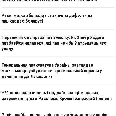
Расія можа абвясціць «тэхнічны дэфолт» па
прыкладзе Беларусі
Пераемнік без права на памылку. Як Энвер Ходжа
пазбавіўся чалавека, які павінен быў атрымаць яго
ўладу
Генеральная пракуратура Украіны разглядае
магчымасць узбуджэння крымінальнай справы ў
дачыненні да Лукашэнкі
+21 новы палітвязень і падрабязнасці масавых
затрыманняў пад Расонамі. Хронікі рэпрэсій 31 ліпеня
Расія зрабіла яшчэ адзін крок да ўвядзення ў краіне