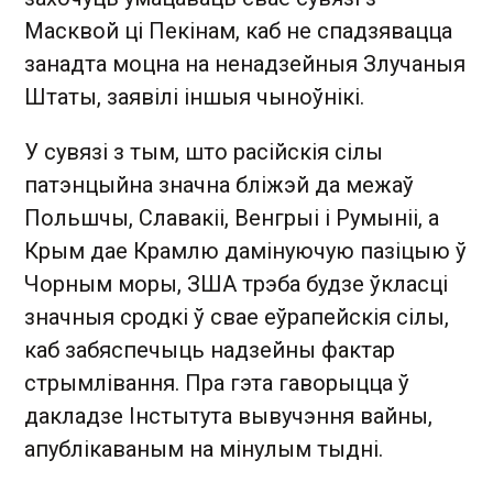
Масквой ці Пекінам, каб не спадзявацца
занадта моцна на ненадзейныя Злучаныя
Штаты, заявілі іншыя чыноўнікі.
У сувязі з тым, што расійскія сілы
патэнцыйна значна бліжэй да межаў
Польшчы, Славакіі, Венгрыі і Румыніі, а
Крым дае Крамлю дамінуючую пазіцыю ў
Чорным моры, ЗША трэба будзе ўкласці
значныя сродкі ў свае еўрапейскія сілы,
каб забяспечыць надзейны фактар
стрымлівання. Пра гэта гаворыцца ў
дакладзе Інстытута вывучэння вайны,
апублікаваным на мінулым тыдні.