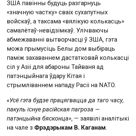
ЗША павінны будуць разгарнуць
«значную частку» сваіх сухапутных
войскаў, а таксама «вялікую колькасць»
самалётаў-невідзімкаў. Улічваючы
абмежаванні вытворчасці ў ЗША, гэта
можа прымусіць Белы дом выбіраць
паміж захаваннем дастатковай колькасці
сіл у Азіі для абароны Тайваня ад
патэнцыйнага ўдару Кітая і
стрымліваннем нападу Расіі на NATO.
«Усё гэта будзе працягвацца да таго часу,
пакуль існуе расійская пагроза —
патэнцыйна бясконца»
, — заявілі аналітыкі
на чале з
Фрэдэрыкам В. Каганам
.