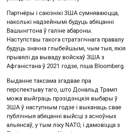
Партнёры і саюзнікі ЗША сумняваюцца,
наколькі надзейнымі будуць абяцанні
Вашынгтона ў галіне абароны.
Наступствы такога стратэгічнага правалу
будуць значна глыбейшымі, чым тыя, якія
прывялі да вываду войскаў ЗША з
Афганістана ў 2021 годзе, піша Bloomberg.
Выданне таксама згадвае пра
перспектыву таго, што Дональд Трамп
можа выйграць прэзідэнцкія выбары ў
ЗША ў наступным годзе і выканаць свае
публічныя абяцанні выйсці з асноўных
альянсаў, у тым ліку NATO, і дамовіцца з