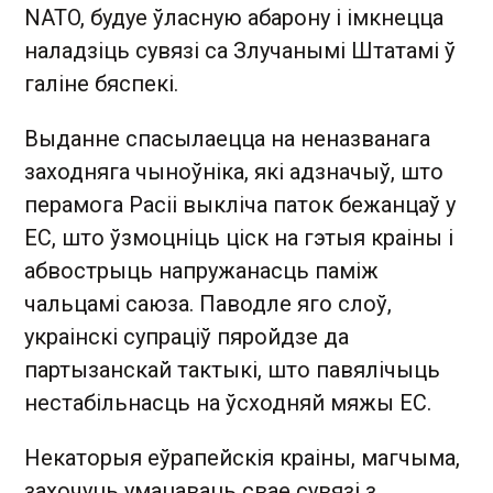
NATO, будуе ўласную абарону і імкнецца
наладзіць сувязі са Злучанымі Штатамі ў
галіне бяспекі.
Выданне спасылаецца на неназванага
заходняга чыноўніка, які адзначыў, што
перамога Расіі выкліча паток бежанцаў у
ЕС, што ўзмоцніць ціск на гэтыя краіны і
абвострыць напружанасць паміж
чальцамі саюза. Паводле яго слоў,
украінскі супраціў пяройдзе да
партызанскай тактыкі, што павялічыць
нестабільнасць на ўсходняй мяжы ЕС.
Некаторыя еўрапейскія краіны, магчыма,
захочуць умацаваць свае сувязі з