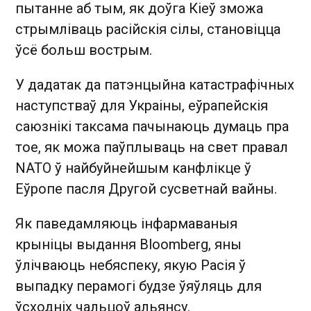
пытанне аб тым, як доўга Кіеў зможа
стрымліваць расійскія сілы, становіцца
ўсё больш вострым.
У дадатак да патэнцыйна катастрафічных
наступстваў для Украіны, еўрапейскія
саюзнікі таксама пачынаюць думаць пра
тое, як можа паўплываць на свет правал
NATO ў найбуйнейшым канфлікце ў
Еўропе пасля Другой сусветнай вайны.
Як паведамляюць інфармаваныя
крыніцы выдання Bloomberg, яны
ўлічваюць небяспеку, якую Расія ў
выпадку перамогі будзе ўяўляць для
ўсходніх чальцоў альянсу.