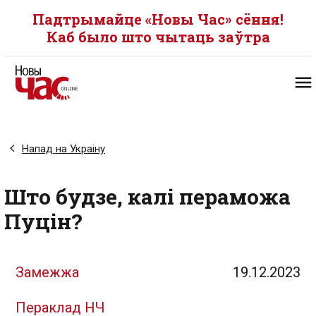
Падтрымайце «Новы Час» сёння!
Каб было што чытаць заўтра
Напад на Украіну
Што будзе, калі пераможа
Пуцін?
Замежжа
19.12.2023
Пераклад НЧ