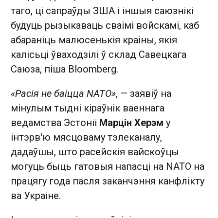
таго, ці сапраўды ЗША і іншыя саюзнікі
будуць рызыкаваць сваімі войскамі, каб
абараніць малюсенькія краіны, якія
калісьці ўваходзілі ў склад Савецкага
Саюза, піша Bloomberg.
«Расія не баіцца NATO»
, — заявіў на
мінулым тыдні кіраўнік ваеннага
ведамства Эстоніі
Марцін Херэм
у
інтэрв'ю мясцоваму тэлеканалу,
дадаўшы, што расейскія вайскоўцы
могуць быць гатовыя напасці на NATO на
працягу года пасля заканчэння канфлікту
ва Украіне.