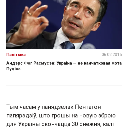
Палітыка
06.02.2015
Андэрс Фог Расмусэн: Украіна — не канчатковая мэта
Пуціна
Тым часам у панядзелак Пентагон
папярэдзіў, што грошы на новую зброю
для Украіны скончацца 30 снежня, калі