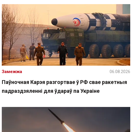
Замежжа
06.08.2026
Паўночная Карэя разгортвае ў РФ свае ракетныя
падраздзяленні для ўдараў па Украіне