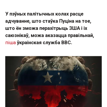
У пэўных палітычных колах расце
адчуванне, што стаўка Пуціна на тое,
што ён зможа перахітрыць ЗША і іх
саюзнікаў, можа аказацца правільнай,
піша
ўкраінская служба ВВС.