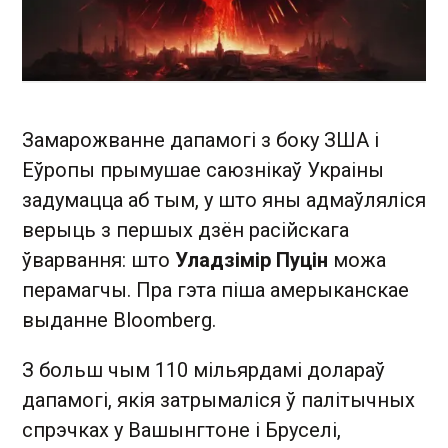
Замарожванне дапамогі з боку ЗША і
Еўропы прымушае саюзнікаў Украіны
задумацца аб тым, у што яны адмаўляліся
верыць з першых дзён расійскага
ўварвання: што
Уладзімір Пуцін
можа
перамагчы. Пра гэта піша амерыканскае
выданне Bloomberg.
З больш чым 110 мільярдамі долараў
дапамогі, якія затрымаліся ў палітычных
спрэчках у Вашынгтоне і Бруселі,