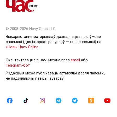
© 2008-2026 Novy Chas LLC
Выкарыстанне матэрыялаў дазваляецца пры ўмове
спасылкі (для інтэрнэт-рэсурсаў — гiперспасылкi) на
«Новы Час» Online
Скантактавацца з намі можна праз
email
або
Telegram-бот
Рэдакцыя можа публікаваць артыкулы дзеля палемікі,
не падзяляючы пазіцыі аўтараў