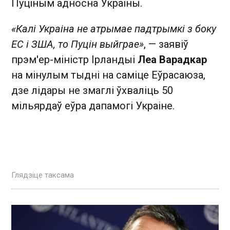
Пуціным адносна Украіны.
«Калі Украіна не атрымае падтрымкі з боку
ЕС і ЗША, то Пуцін выйграе»
, — заявіў
прэм'ер-міністр Ірландыі
Леа Варадкар
на мінулым тыдні на саміце Еўрасаюза,
дзе лідары не змаглі ўхваліць 50
мільярдаў еўра дапамогі Украіне.
Глядзіце таксама