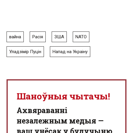
вайна
Расія
ЗША
NATO
Уладзімір Пуцін
Напад на Украіну
Шаноўныя чытачы!
Aхвяраванні
незалежным медыя —
ваш унёсак у будучыню