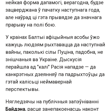
нейкая форма дапамогі, верагодна, будзе
зацверджана ў пачатку наступнага года,
але наўрад ці гэта прывядзе да значнага
прарыву на полі бою.
У краінах Балтыі афіцыйныя асобы ўжо
кажуць людзям рыхтавацца да наступнай
вайны, паколькі сілы Пуціна, падобна, не
знішчаныя ва Украіне. Дыскусія
перайшла ад "калі" Расія нападзе — да
канкрэтных дзеянняў па падрыхтоўцы да
гэтай калісьці неймавернай
перспектывы.
Нягледзячы на публічныя запэўніванні
Байдэна
, расце занепакоенасць наконт