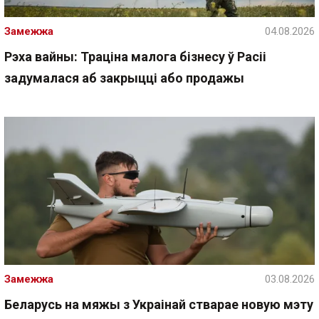
Замежжа
04.08.2026
Рэха вайны: Траціна малога бізнесу ў Расіі
задумалася аб закрыцці або продажы
Замежжа
03.08.2026
Беларусь на мяжы з Украінай стварае новую мэту