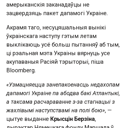
амерыканскія заканадаўцы не
зацвердзяць пакет дапамогі Украіне.
Акрамя таго, несуцяшальныя вынікі
ўкраінскага наступу гэтым летам
выклікаюць усё больш пытанняў аб тым,
ці рэальная мэта Украіны вярнуць усе
акупаваныя Расіяй тэрыторыі, піша
Bloomberg.
«Узмацняецца занепакоенасць недахопам
дапамогі Украіне па абодва бакі Атлантыкі,
а таксама расчараванне з-за стагнацыі з
жахлівымі наступствамі на полі бою»
, —
цытуе выданне
Крысцін Берзіна
,
дырэктар Нямецкага фонду Маршала ў