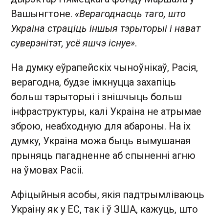
Вашынгтоне.
«Верагоднасць таго, што
Украіна страціць іншыя тэрыторыі і нават
суверэнітэт, усё яшчэ існуе»
.
На думку еўрапейскіх чыноўнікаў, Расія,
верагодна, будзе імкнуцца захапіць
больш тэрыторыі і знішчыць больш
інфраструктуры, калі Украіна не атрымае
зброю, неабходную для абароны. На іх
думку, Украіна можа быць вымушаная
прыняць пагадненне аб спыненні агню
на ўмовах Расіі.
Афіцыйныя асобы, якія падтрымліваюць
Украіну як у ЕС, так і ў ЗША, кажуць, што