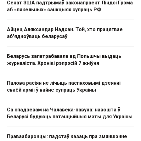
Сенат ЗША падтрымаў законапраект Ліндсі Грэма
аб «пякельных» санкцыях супраць РФ
Айцец Аляксандар Надсан. Той, хто працягвае
аб'ядноўваць беларусаў
Беларусь запатрабавала ад Польшчы выдаць
журналіста. Хронікі рэпрэсій 7 жніўня
Палова расіян не лічыць паспяховымі дзеянні
сваёй арміі ў вайне супраць Украіны
Са спадзевам на Чалавека-павука: навошта ў
Беларусі будуюць патэнцыйныя мэты для Украіны
Праваабаронцы: падстаў казаць пра змяншэнне