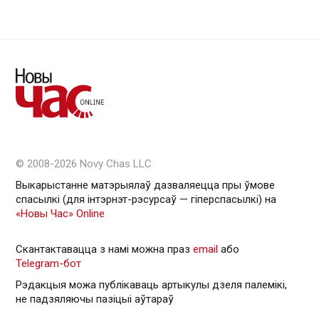
© 2008-2026 Novy Chas LLC
Выкарыстанне матэрыялаў дазваляецца пры ўмове
спасылкі (для інтэрнэт-рэсурсаў — гiперспасылкi) на
«Новы Час» Online
Скантактавацца з намі можна праз
email
або
Telegram-бот
Рэдакцыя можа публікаваць артыкулы дзеля палемікі,
не падзяляючы пазіцыі аўтараў