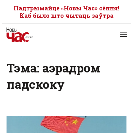
Падтрымайце «Новы Час» сёння!
Каб было што чытаць заўтра
Тэма: аэрадром
падскоку