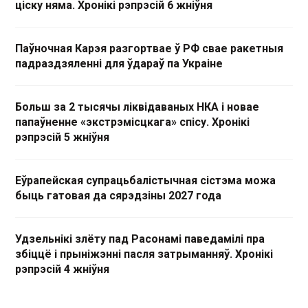
ціску няма. Хронікі рэпрэсій 6 жніўня
Паўночная Карэя разгортвае ў РФ свае ракетныя
падраздзяленні для ўдараў па Украіне
Больш за 2 тысячы ліквідаваных НКА і новае
папаўненне «экстрэмісцкага» спісу. Хронікі
рэпрэсій 5 жніўня
Еўрапейская супрацьбалістычная сістэма можа
быць гатовая да сярэдзіны 2027 года
Удзельнікі злёту пад Расонамі паведамілі пра
збіццё і прыніжэнні пасля затрыманняў. Хронікі
рэпрэсій 4 жніўня