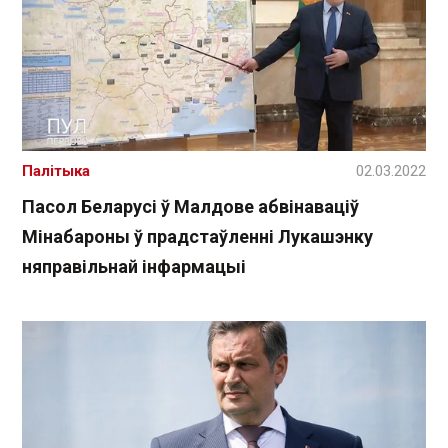
Палітыка
02.03.2022
Пасол Беларусі ў Малдове абвінаваціў
Мінабароны ў прадстаўленні Лукашэнку
няправільнай інфармацыі