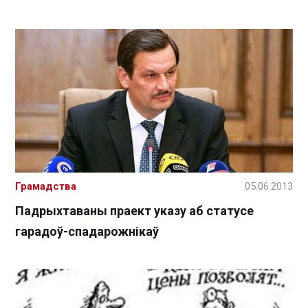
Грамадства
05.06.2013
Падрыхтаваны праект указу аб статусе
гарадоў-спадарожнікаў