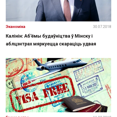
Эканоміка
30.07.2018
Калінін: Аб'ёмы будаўніцтва ў Мінску і
аблцэнтрах мяркуецца скараціць удвая