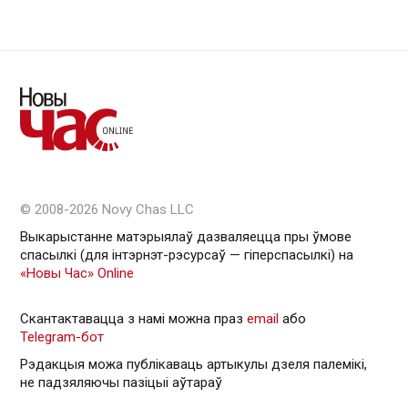
© 2008-2026 Novy Chas LLC
Выкарыстанне матэрыялаў дазваляецца пры ўмове
спасылкі (для інтэрнэт-рэсурсаў — гiперспасылкi) на
«Новы Час» Online
Скантактавацца з намі можна праз
email
або
Telegram-бот
Рэдакцыя можа публікаваць артыкулы дзеля палемікі,
не падзяляючы пазіцыі аўтараў