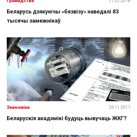
Грамадства
11.02.2018
Беларусь дзякуючы «бязвізу» наведалі 83
тысячы замежнікаў
Эканоміка
29.11.2017
Беларускія акадэмікі будуць вывучаць ЖКГ?