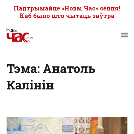
Падтрымайце «Новы Час» сёння!
Каб было што чытаць заўтра
Тэма: Анатоль
Калінін