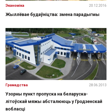
Эканоміка
20.12.2016
Жыллёвае будаўніцтва: змена парадыгмы
Грамадства
28.06.2013
Узорны пункт пропуска на беларуска-
літоўскай мяжы абсталююць у Гродзенскай
вобласці