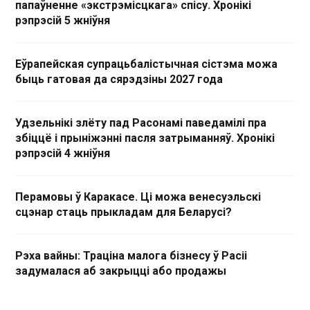
папаўненне «экстрэмісцкага» спісу. Хронікі
рэпрэсій 5 жніўня
Еўрапейская супрацьбалістычная сістэма можа
быць гатовая да сярэдзіны 2027 года
Удзельнікі злёту пад Расонамі паведамілі пра
збіццё і прыніжэнні пасля затрыманняў. Хронікі
рэпрэсій 4 жніўня
Перамовы ў Каракасе. Ці можа венесуэльскі
сцэнар стаць прыкладам для Беларусі?
Рэха вайны: Траціна малога бізнесу ў Расіі
задумалася аб закрыцці або продажы