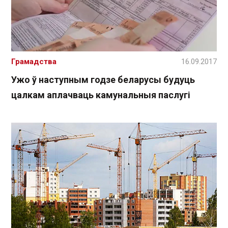
Грамадства
16.09.2017
Ужо ў наступным годзе беларусы будуць
цалкам аплачваць камунальныя паслугі