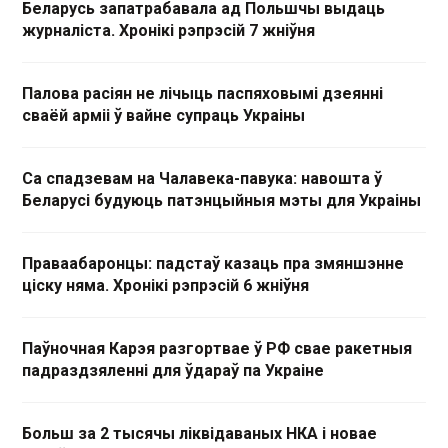
Беларусь запатрабавала ад Польшчы выдаць
журналіста. Хронікі рэпрэсій 7 жніўня
Палова расіян не лічыць паспяховымі дзеянні
сваёй арміі ў вайне супраць Украіны
Са спадзевам на Чалавека-павука: навошта ў
Беларусі будуюць патэнцыйныя мэты для Украіны
Праваабаронцы: падстаў казаць пра змяншэнне
ціску няма. Хронікі рэпрэсій 6 жніўня
Паўночная Карэя разгортвае ў РФ свае ракетныя
падраздзяленні для ўдараў па Украіне
Больш за 2 тысячы ліквідаваных НКА і новае