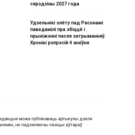
сярэдзіны 2027 года
Удзельнікі злёту пад Расонамі
паведамілі пра збіццё і
прыніжэнні пасля затрыманняў.
Хронікі рэпрэсій 4 жніўня
эдакцыя можа публікаваць артыкулы дзеля
алемікі, не падзяляючы пазіцыі аўтараў