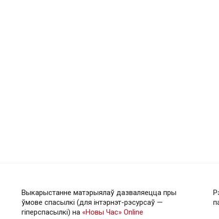
Выкарыстанне матэрыялаў дазваляецца пры
Р
ўмове спасылкі (для інтэрнэт-рэсурсаў —
п
гiперспасылкi) на
«Новы Час» Online