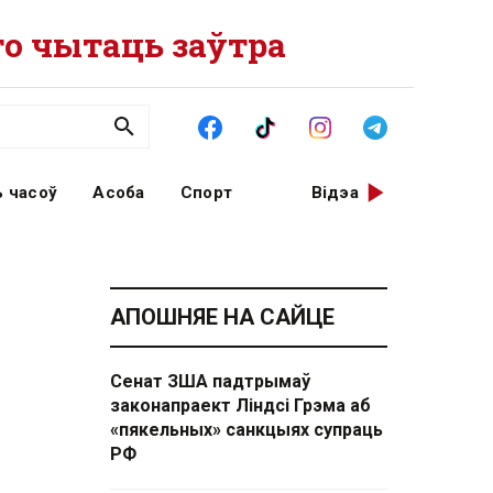
о чытаць заўтра
 часоў
Асоба
Спорт
Відэа
АПОШНЯЕ НА САЙЦЕ
Сенат ЗША падтрымаў
законапраект Ліндсі Грэма аб
«пякельных» санкцыях супраць
РФ