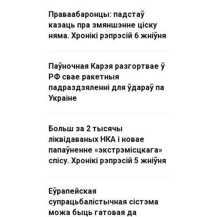
Праваабаронцы: падстаў
казаць пра змяншэнне ціску
няма. Хронікі рэпрэсій 6 жніўня
Паўночная Карэя разгортвае ў
РФ свае ракетныя
падраздзяленні для ўдараў па
Украіне
Больш за 2 тысячы
ліквідаваных НКА і новае
папаўненне «экстрэмісцкага»
спісу. Хронікі рэпрэсій 5 жніўня
Еўрапейская
супрацьбалістычная сістэма
можа быць гатовая да