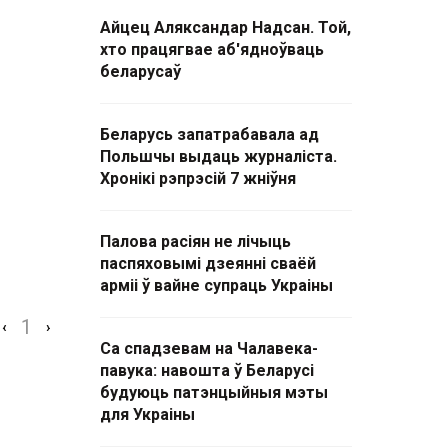
Айцец Аляксандар Надсан. Той,
хто працягвае аб'ядноўваць
беларусаў
Беларусь запатрабавала ад
Польшчы выдаць журналіста.
Хронікі рэпрэсій 7 жніўня
Палова расіян не лічыць
паспяховымі дзеянні сваёй
арміі ў вайне супраць Украіны
1
‹
›
Са спадзевам на Чалавека-
павука: навошта ў Беларусі
будуюць патэнцыйныя мэты
для Украіны