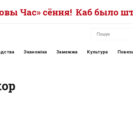
вы Час» сёння!
Каб было шт
адства
Эканоміка
Замежжа
Культура
Повязь
хор