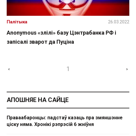
Палітыка
26.03.2022
Anonymous «злілі» базу Цэнтрабанка РФ і
запісалі зварот да Пуціна
1
‹
›
АПОШНЯЕ НА САЙЦЕ
Праваабаронцы: падстаў казаць пра змяншэнне
ціску няма. Хронікі рэпрэсій 6 жніўня