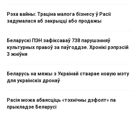
Рэха вайны: Траціна малога бізнесу ў Расіі
задумалася аб закрыцці або продажы
Беларускі ПЭН зафіксаваў 738 парушэнняў
культурных правоў за паўгоддзе. Хронікі рэпрэсій
3 жніўня
Беларусь на мяжы з Украінай стварае новую мэту
для украінскіх дронаў
Расія можа абвясціць «тэхнічны дэфолт» па
прыкладзе Беларусі