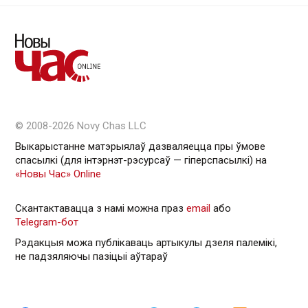
© 2008-2026 Novy Chas LLC
Выкарыстанне матэрыялаў дазваляецца пры ўмове
спасылкі (для інтэрнэт-рэсурсаў — гiперспасылкi) на
«Новы Час» Online
Скантактавацца з намі можна праз
email
або
Telegram-бот
Рэдакцыя можа публікаваць артыкулы дзеля палемікі,
не падзяляючы пазіцыі аўтараў