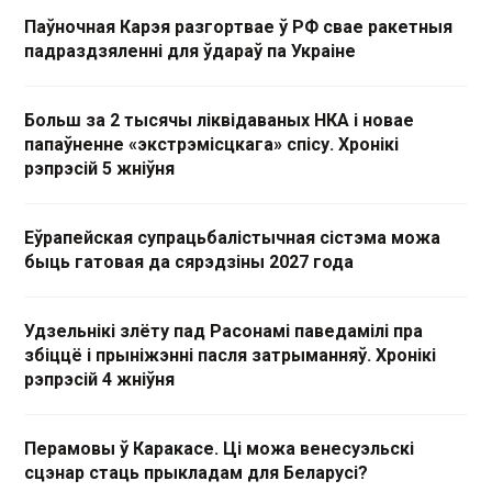
Паўночная Карэя разгортвае ў РФ свае ракетныя
падраздзяленні для ўдараў па Украіне
Больш за 2 тысячы ліквідаваных НКА і новае
папаўненне «экстрэмісцкага» спісу. Хронікі
рэпрэсій 5 жніўня
Еўрапейская супрацьбалістычная сістэма можа
быць гатовая да сярэдзіны 2027 года
Удзельнікі злёту пад Расонамі паведамілі пра
збіццё і прыніжэнні пасля затрыманняў. Хронікі
рэпрэсій 4 жніўня
Перамовы ў Каракасе. Ці можа венесуэльскі
сцэнар стаць прыкладам для Беларусі?