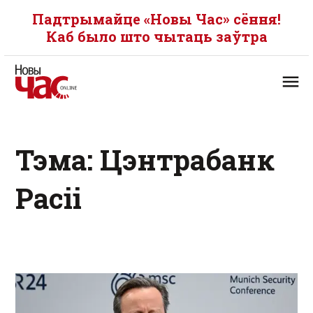
Падтрымайце «Новы Час» сёння!
Каб было што чытаць заўтра
Тэма: Цэнтрабанк
Расіі