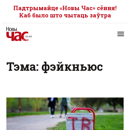
Падтрымайце «Новы Час» сёння!
Каб было што чытаць заўтра
Тэма: фэйкньюс