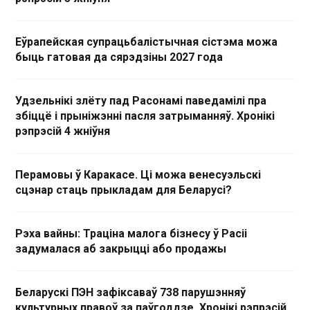
Еўрапейская супрацьбалістычная сістэма можа
быць гатовая да сярэдзіны 2027 года
Удзельнікі злёту пад Расонамі паведамілі пра
збіццё і прыніжэнні пасля затрыманняў. Хронікі
рэпрэсій 4 жніўня
Перамовы ў Каракасе. Ці можа венесуэльскі
сцэнар стаць прыкладам для Беларусі?
Рэха вайны: Траціна малога бізнесу ў Расіі
задумалася аб закрыцці або продажы
Беларускі ПЭН зафіксаваў 738 парушэнняў
культурных правоў за паўгоддзе. Хронікі рэпрэсій