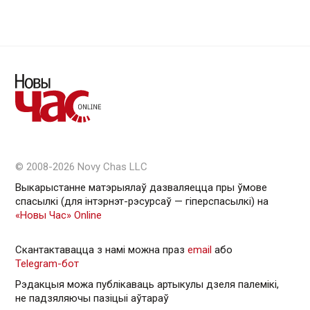
© 2008-2026 Novy Chas LLC
Выкарыстанне матэрыялаў дазваляецца пры ўмове
спасылкі (для інтэрнэт-рэсурсаў — гiперспасылкi) на
«Новы Час» Online
Скантактавацца з намі можна праз
email
або
Telegram-бот
Рэдакцыя можа публікаваць артыкулы дзеля палемікі,
не падзяляючы пазіцыі аўтараў