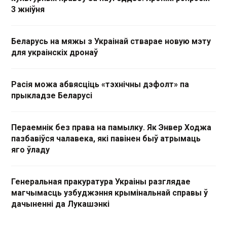
3 жніўня
Беларусь на мяжы з Украінай стварае новую мэту
для украінскіх дронаў
Расія можа абвясціць «тэхнічны дэфолт» па
прыкладзе Беларусі
Пераемнік без права на памылку. Як Энвер Ходжа
пазбавіўся чалавека, які павінен быў атрымаць
яго ўладу
Генеральная пракуратура Украіны разглядае
магчымасць узбуджэння крымінальнай справы ў
дачыненні да Лукашэнкі