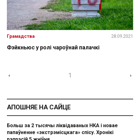
Грамадства
28.09.2021
Фэйкньюс у ролі чароўнай палачкі
1
‹
›
АПОШНЯЕ НА САЙЦЕ
Больш за 2 тысячы ліквідаваных НКА і новае
папаўненне «экстрэмісцкага» спісу. Хронікі
рэпрэсій 5 жніўня