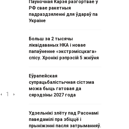
Паўночная Карэя разгортвае ў
РФ свае ракетныя
падраздзяленні для ўдараў па
Украіне
Больш за 2 тысячы
ліквідаваных НКА і новае
папаўненне «экстрэмісцкага»
спісу. Хронікі рэпрэсій 5 жніўня
Еўрапейская
супрацьбалістычная сістэма
можа быць гатовая да
1
‹
›
сярэдзіны 2027 года
Удзельнікі злёту пад Расонамі
паведамілі пра збіццё і
прыніжэнні пасля затрыманняў.