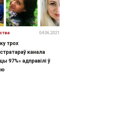
ства
04.06.2021
ку трох
істратараў канала
цы 97%» адправілі ў
ію