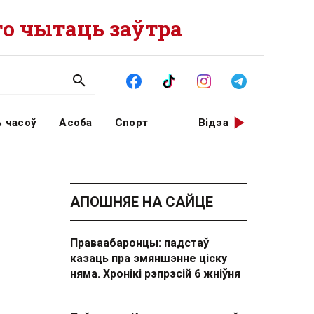
о чытаць заўтра
 часоў
Асоба
Спорт
Відэа
АПОШНЯЕ НА САЙЦЕ
Праваабаронцы: падстаў
казаць пра змяншэнне ціску
няма. Хронікі рэпрэсій 6 жніўня