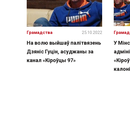
Грамадства
25.10.2022
Грамад
На волю выйшаў палітвязень
У Мінс
Дзяніс Гуцін, асуджаны за
адмін
канал «Кіроўцы 97»
«Кіроў
калон