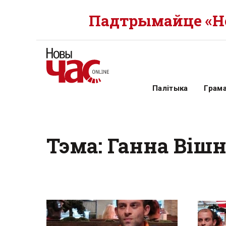
Падтрымайце «Но
Палітыка
Грам
Тэма: Ганна Віш