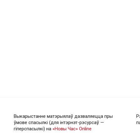
Выкарыстанне матэрыялаў дазваляецца пры
Р
ўмове спасылкі (для інтэрнэт-рэсурсаў —
п
гiперспасылкi) на
«Новы Час» Online