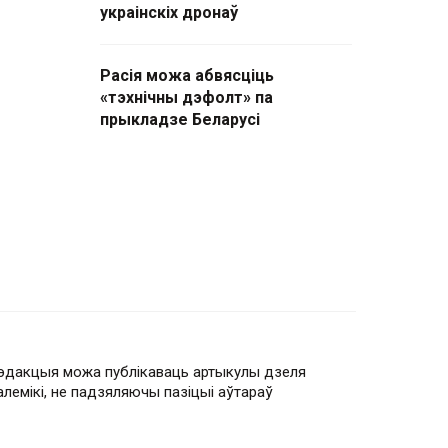
украінскіх дронаў
Расія можа абвясціць
«тэхнічны дэфолт» па
прыкладзе Беларусі
эдакцыя можа публікаваць артыкулы дзеля
алемікі, не падзяляючы пазіцыі аўтараў