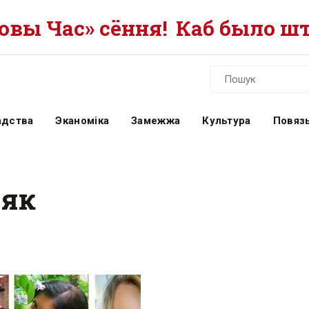
вы Час» сёння!
Каб было шт
адства
Эканоміка
Замежжа
Культура
Повязь
няк