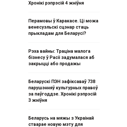
Хронікі рэпрэсій 4 жніўня
Перамовы ў Каракасе. Ці можа
венесуэльскі сцэнар стаць
прыкладам для Беларусі?
Рэха вайны: Траціна малога
бізнесу ў Расіі задумалася аб
закрыцці або продажы
Беларускі ПЭН зафіксаваў 738
парушэнняў культурных правоў
за паўгоддзе. Хронікі рэпрэсій
3 жніўня
Беларусь на мяжы з Украінай
стварае новую мэту для