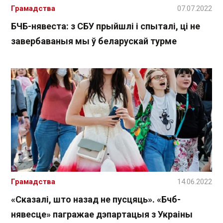
Грамадства
07.07.2022
БЧБ-нявеста: з СБУ прыйшлі і спыталі, ці не
завербаваныя мы ў беларускай турме
Грамадства
14.06.2022
«Сказалі, што назад не пусцяць». «Бчб-
нявесце» пагражае дэпартацыя з Украіны