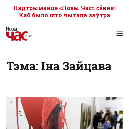
Падтрымайце «Новы Час» сёння!
Каб было што чытаць заўтра
Тэма: Іна Зайцава