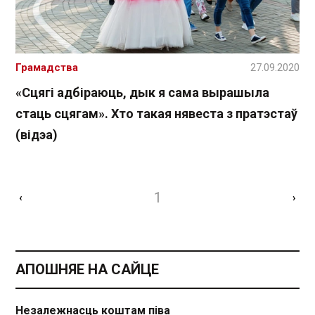
Грамадства
27.09.2020
«Сцягі адбіраюць, дык я сама вырашыла
стаць сцягам». Хто такая нявеста з пратэстаў
(відэа)
1
‹
›
АПОШНЯЕ НА САЙЦЕ
Незалежнасць коштам піва