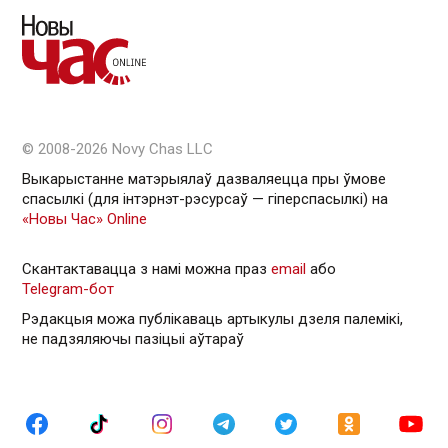
© 2008-2026 Novy Chas LLC
Выкарыстанне матэрыялаў дазваляецца пры ўмове
спасылкі (для інтэрнэт-рэсурсаў — гiперспасылкi) на
«Новы Час» Online
Скантактавацца з намі можна праз
email
або
Telegram-бот
Рэдакцыя можа публікаваць артыкулы дзеля палемікі,
не падзяляючы пазіцыі аўтараў