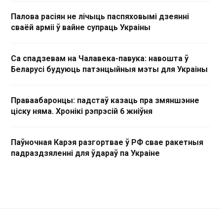
Палова расіян не лічыць паспяховымі дзеянні
сваёй арміі ў вайне супраць Украіны
Са спадзевам на Чалавека-павука: навошта ў
Беларусі будуюць патэнцыйныя мэты для Украіны
Праваабаронцы: падстаў казаць пра змяншэнне
ціску няма. Хронікі рэпрэсій 6 жніўня
Паўночная Карэя разгортвае ў РФ свае ракетныя
падраздзяленні для ўдараў па Украіне