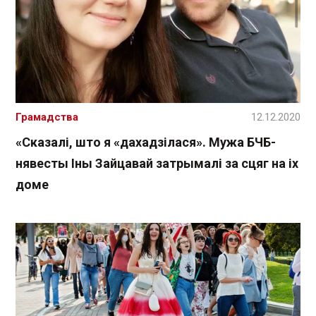
Грамадства
12.12.2020
«Сказалі, што я «дахадзілася». Мужа БЧБ-
нявесты Іны Зайцавай затрымалі за сцяг на іх
доме