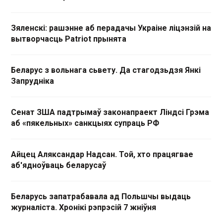
Зяленскі: рашэнне аб перадачы Украіне ліцэнзій на
вытворчасць Patriot прынята
Беларус з вольнага сьвету. Да стагодзьдзя Янкі
Запрудніка
Сенат ЗША падтрымаў законапраект Ліндсі Грэма
аб «пякельных» санкцыях супраць РФ
Айцец Аляксандар Надсан. Той, хто працягвае
аб'ядноўваць беларусаў
Беларусь запатрабавала ад Польшчы выдаць
журналіста. Хронікі рэпрэсій 7 жніўня