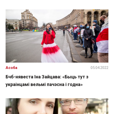
Асоба
05.04.2022
Бчб-нявеста Іна Зайцава: «Быць тут з
украінцамі вельмі пачэсна і годна»