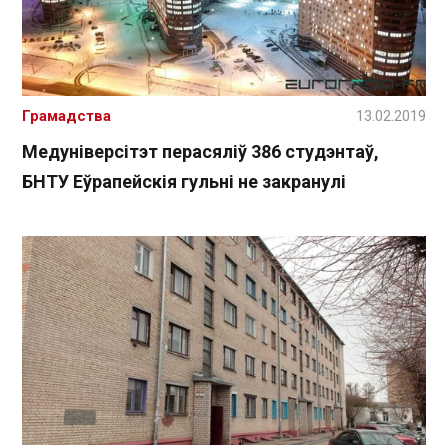
Грамадства
13.02.2019
Медуніверсітэт перасяліў 386 студэнтаў,
БНТУ Еўрапейскія гульні не закранулі