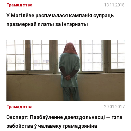
Грамадства
13.11.2018
У Магілёве распачалася кампанія супраць
празмернай платы за інтэрнаты
Грамадства
29.01.2017
Эксперт: Пазбаўленне дзеяздольнасці — гэта
забойства ў чалавеку грамадзяніна