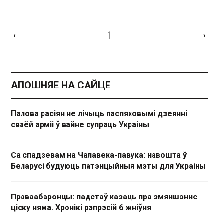
1
‹
›
АПОШНЯЕ НА САЙЦЕ
Палова расіян не лічыць паспяховымі дзеянні
сваёй арміі ў вайне супраць Украіны
Са спадзевам на Чалавека-павука: навошта ў
Беларусі будуюць патэнцыйныя мэты для Украіны
Праваабаронцы: падстаў казаць пра змяншэнне
ціску няма. Хронікі рэпрэсій 6 жніўня