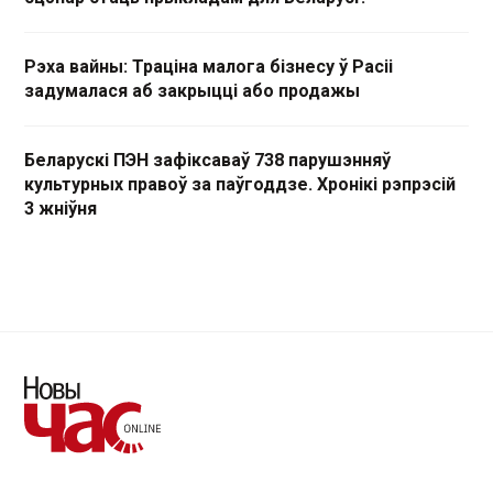
Рэха вайны: Траціна малога бізнесу ў Расіі
задумалася аб закрыцці або продажы
Беларускі ПЭН зафіксаваў 738 парушэнняў
культурных правоў за паўгоддзе. Хронікі рэпрэсій
3 жніўня