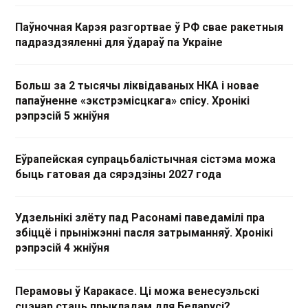
Паўночная Карэя разгортвае ў РФ свае ракетныя
падраздзяленні для ўдараў па Украіне
Больш за 2 тысячы ліквідаваных НКА і новае
папаўненне «экстрэмісцкага» спісу. Хронікі
рэпрэсій 5 жніўня
Еўрапейская супрацьбалістычная сістэма можа
быць гатовая да сярэдзіны 2027 года
Удзельнікі злёту пад Расонамі паведамілі пра
збіццё і прыніжэнні пасля затрыманняў. Хронікі
рэпрэсій 4 жніўня
Перамовы ў Каракасе. Ці можа венесуэльскі
сцэнар стаць прыкладам для Беларусі?