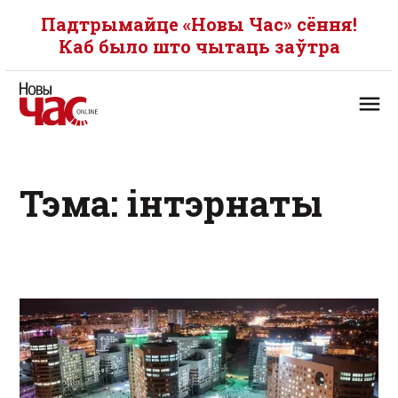
Падтрымайце «Новы Час» сёння!
Каб было што чытаць заўтра
Тэма: інтэрнаты